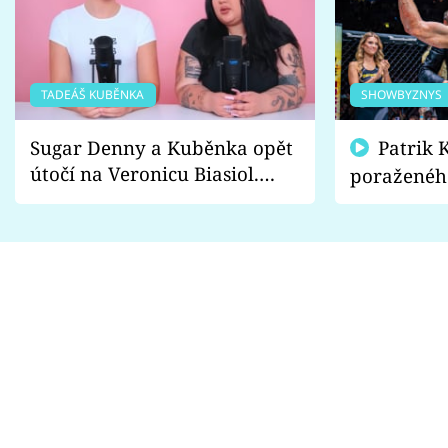
TADEÁŠ KUBĚNKA
SHOWBYZNYS
Sugar Denny a Kuběnka opět
Patrik Kincl se zastal
útočí na Veronicu Biasiol.
poraženéh
Proč je podle nich falešná a
fanoušci n
lže o své nevěře?