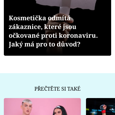
Sex a vztahy
Videa
Kosmetička odmítá
zákaznice, které jsou
Sledujte prima+
očkované proti koronaviru.
Přihlášení
Jaký má pro to důvod?
Sledujte nás
PŘEČTĚTE SI TAKÉ