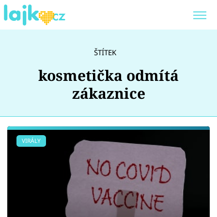
Trendy:
KARLOS VÉMOLA
ONLYFANS
ŠTÍTEK
SHOPAHOLICADEL
CLASH OF THE STARS
kosmetička odmítá
zákaznice
Témata
VIRÁLY
Showbyznys
Youtubeři
Virály