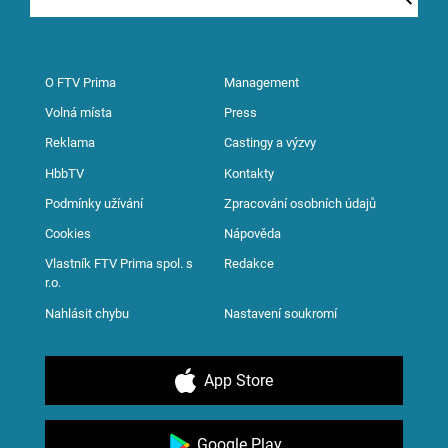
O FTV Prima
Management
Volná místa
Press
Reklama
Castingy a výzvy
HbbTV
Kontakty
Podmínky užívání
Zpracování osobních údajů
Cookies
Nápověda
Vlastník FTV Prima spol. s
Redakce
r.o.
Nahlásit chybu
Nastavení soukromí
App Store
Google Play