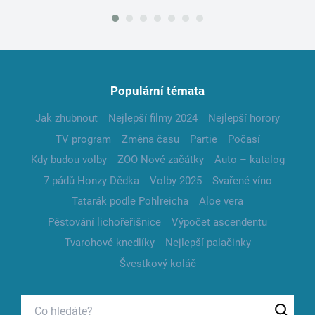
Populární témata
Jak zhubnout
Nejlepší filmy 2024
Nejlepší horory
TV program
Změna času
Partie
Počasí
Kdy budou volby
ZOO Nové začátky
Auto – katalog
7 pádů Honzy Dědka
Volby 2025
Svařené víno
Tatarák podle Pohlreicha
Aloe vera
Pěstování lichořeřišnice
Výpočet ascendentu
Tvarohové knedlíky
Nejlepší palačinky
Švestkový koláč