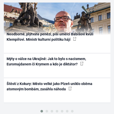
Neodborné, plýtváte penězi, píší umělci Babišovi kvůli
Klempířovi. Ministr kulturní politiku hájí
Mýty o válce na Ukrajině: Jak to bylo s nacismem,
Euromajdanem či Krymem a kdo je diktátor?
Štěstí z Kokury: Město velké jako Plzeň uniklo oběma
atomovým bombám, zasáhla náhoda