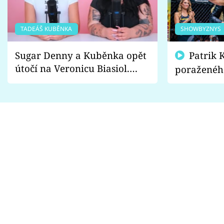
TADEÁŠ KUBĚNKA
SHOWBYZNYS
Sugar Denny a Kuběnka opět
Patrik Kincl se zastal
útočí na Veronicu Biasiol.
poraženéh
Proč je podle nich falešná a
fanoušci n
lže o své nevěře?