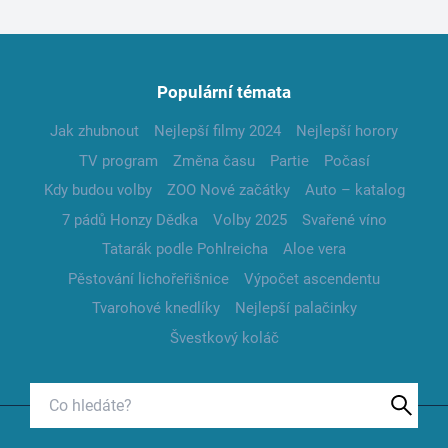
Populární témata
Jak zhubnout
Nejlepší filmy 2024
Nejlepší horory
TV program
Změna času
Partie
Počasí
Kdy budou volby
ZOO Nové začátky
Auto – katalog
7 pádů Honzy Dědka
Volby 2025
Svařené víno
Tatarák podle Pohlreicha
Aloe vera
Pěstování lichořeřišnice
Výpočet ascendentu
Tvarohové knedlíky
Nejlepší palačinky
Švestkový koláč