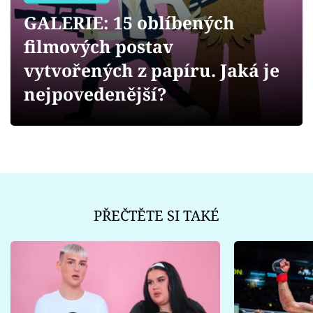
Sex a vztahy
GALERIE: 15 oblíbených
Videa
filmových postav
vytvořených z papíru. Jaká je
Sledujte prima+
nejpovedenější?
Přihlášení
Sledujte nás
PŘEČTĚTE SI TAKÉ