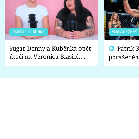
TADEÁŠ KUBĚNKA
SHOWBYZNYS
Sugar Denny a Kuběnka opět
Patrik Kincl se zastal
útočí na Veronicu Biasiol.
poraženéh
Proč je podle nich falešná a
fanoušci n
lže o své nevěře?