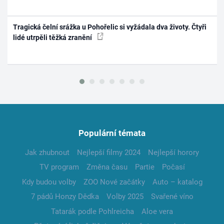
Tragická čelní srážka u Pohořelic si vyžádala dva životy. Čtyři
lidé utrpěli těžká zranění
Populární témata
Jak zhubnout
Nejlepší filmy 2024
Nejlepší horory
TV program
Změna času
Partie
Počasí
Kdy budou volby
ZOO Nové začátky
Auto – katalog
7 pádů Honzy Dědka
Volby 2025
Svařené víno
Tatarák podle Pohlreicha
Aloe vera