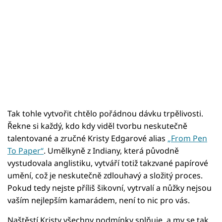
Tak tohle vytvořit chtělo pořádnou dávku trpělivosti.
Řekne si každý, kdo kdy viděl tvorbu neskutečně
talentované a zručné Kristy Edgarové alias
„From Pen
To Paper“
. Umělkyně z Indiany, která původně
vystudovala anglistiku, vytváří totiž takzvané papírové
umění, což je neskutečně zdlouhavý a složitý proces.
Pokud tedy nejste příliš šikovní, vytrvalí a nůžky nejsou
vaším nejlepším kamarádem, není to nic pro vás.
Naštěstí Kristy všechny podmínky splňuje, a my se tak