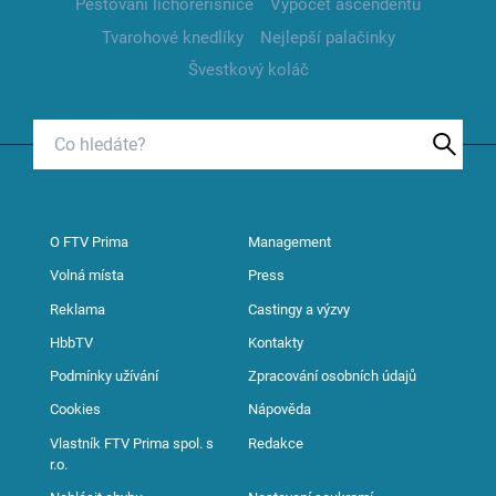
Pěstování lichořeřišnice
Výpočet ascendentu
Tvarohové knedlíky
Nejlepší palačinky
Švestkový koláč
O FTV Prima
Management
Volná místa
Press
Reklama
Castingy a výzvy
HbbTV
Kontakty
Podmínky užívání
Zpracování osobních údajů
Cookies
Nápověda
Vlastník FTV Prima spol. s
Redakce
r.o.