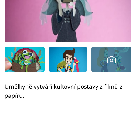
Sex a vztahy
Videa
Sledujte prima+
Přihlášení
Sledujte nás
Umělkyně vytváří kultovní postavy z filmů z
papíru.