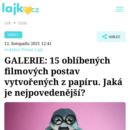
Lajk
■
Virály
Trendy:
KARLOS VÉMOLA
ONLYFANS
VIRÁLY
SDÍLET
SHOPAHOLICADEL
CLASH OF THE STARS
12. listopadu 2021 12:41
redakce Prima Lajk
GALERIE: 15 oblíbených
filmových postav
Témata
vytvořených z papíru. Jaká
Showbyznys
je nejpovedenější?
Youtubeři
Virály