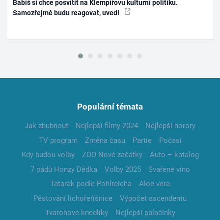
Babiš si chce posvítit na Klempířovu kulturní politiku.
Samozřejmě budu reagovat, uvedl
Populární témata
Jak zhubnout
Nejlepší filmy 2024
Nejlepší horory
TV program
Změna času
Partie
Počasí
Kdy budou volby
ZOO Nové začátky
Auto – katalog
7 pádů Honzy Dědka
Volby 2025
Svařené víno
Tatarák podle Pohlreicha
Aloe vera
Pěstování lichořeřišnice
Výpočet ascendentu
Tvarohové knedlíky
Nejlepší palačinky