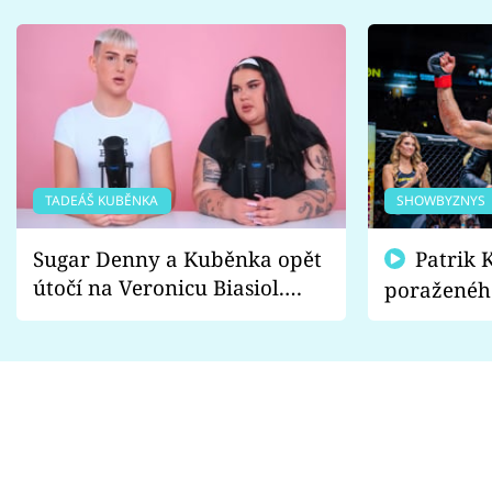
TADEÁŠ KUBĚNKA
SHOWBYZNYS
Sugar Denny a Kuběnka opět
Patrik Kincl se zastal
útočí na Veronicu Biasiol.
poraženéh
Proč je podle nich falešná a
fanoušci n
lže o své nevěře?