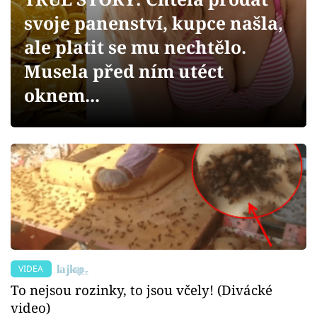
Sex a vztahy
svoje panenství, kupce našla,
Videa
ale platit se mu nechtělo.
Musela před ním utéct
Sledujte prima+
oknem...
Přihlášení
Sledujte nás
VIDEA
To nejsou rozinky, to jsou včely! (Divácké
video)