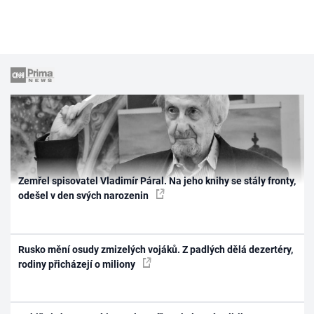
Zemřel spisovatel Vladimír Páral. Na jeho knihy se stály fronty,
odešel v den svých narozenin
Rusko mění osudy zmizelých vojáků. Z padlých dělá dezertéry,
rodiny přicházejí o miliony