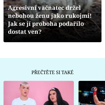
Sex a vztahy
Agresivní vačnatec držel
Videa
nebohou ženu jako rukojmí!
Jak se jí proboha podařilo
Sledujte prima+
dostat ven?
Přihlášení
Sledujte nás
PŘEČTĚTE SI TAKÉ