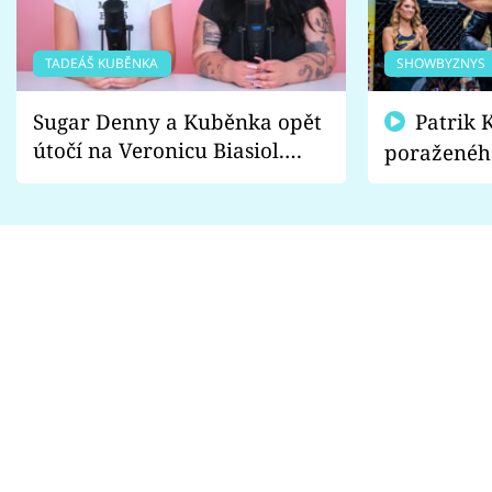
TADEÁŠ KUBĚNKA
SHOWBYZNYS
Sugar Denny a Kuběnka opět
Patrik Kincl se zastal
útočí na Veronicu Biasiol.
poraženéh
Proč je podle nich falešná a
fanoušci n
lže o své nevěře?