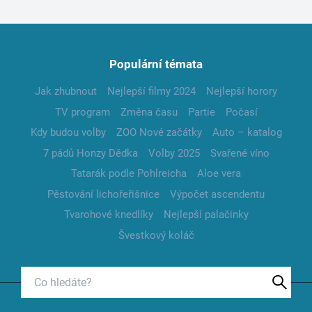
Populární témata
Jak zhubnout
Nejlepší filmy 2024
Nejlepší horory
TV program
Změna času
Partie
Počasí
Kdy budou volby
ZOO Nové začátky
Auto – katalog
7 pádů Honzy Dědka
Volby 2025
Svařené víno
Tatarák podle Pohlreicha
Aloe vera
Pěstování lichořeřišnice
Výpočet ascendentu
Tvarohové knedlíky
Nejlepší palačinky
Švestkový koláč