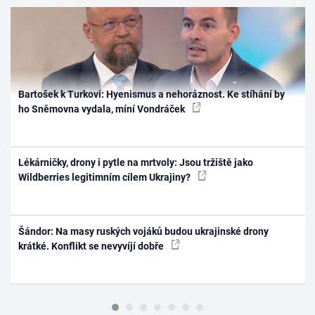
Bartošek k Turkovi: Hyenismus a nehoráznost. Ke stíhání by
ho Sněmovna vydala, míní Vondráček
Lékárničky, drony i pytle na mrtvoly: Jsou tržiště jako
Wildberries legitimním cílem Ukrajiny?
Šándor: Na masy ruských vojáků budou ukrajinské drony
krátké. Konflikt se nevyvíjí dobře