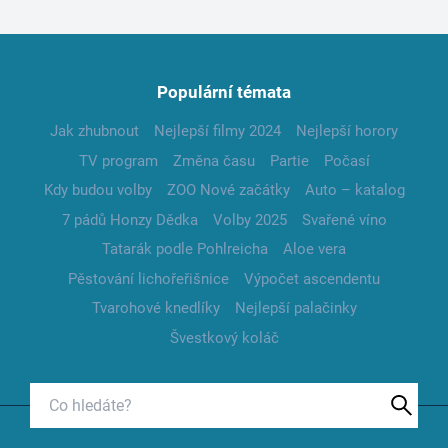
Populární témata
Jak zhubnout
Nejlepší filmy 2024
Nejlepší horory
TV program
Změna času
Partie
Počasí
Kdy budou volby
ZOO Nové začátky
Auto – katalog
7 pádů Honzy Dědka
Volby 2025
Svařené víno
Tatarák podle Pohlreicha
Aloe vera
Pěstování lichořeřišnice
Výpočet ascendentu
Tvarohové knedlíky
Nejlepší palačinky
Švestkový koláč