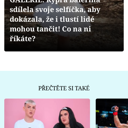
Sex a vztahy
sdílela svoje selfíčka, aby
Videa
dokázala, že i tlustí lidé
mohou tančit! Co na ni
Sledujte prima+
říkáte?
Přihlášení
Sledujte nás
PŘEČTĚTE SI TAKÉ