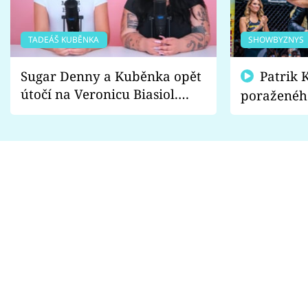
TADEÁŠ KUBĚNKA
SHOWBYZNYS
Sugar Denny a Kuběnka opět
Patrik Kincl se zastal
útočí na Veronicu Biasiol.
poraženéh
Proč je podle nich falešná a
fanoušci n
lže o své nevěře?