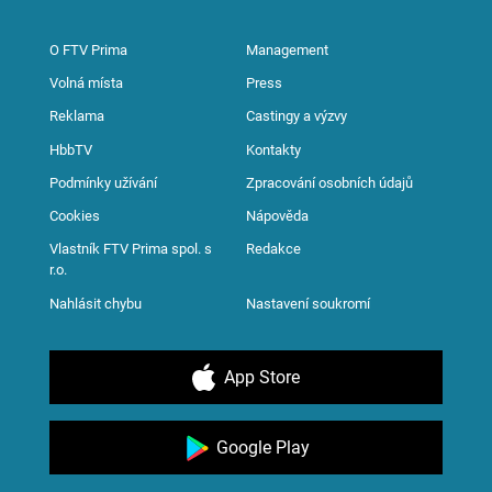
O FTV Prima
Management
Volná místa
Press
Reklama
Castingy a výzvy
HbbTV
Kontakty
Podmínky užívání
Zpracování osobních údajů
Cookies
Nápověda
Vlastník FTV Prima spol. s
Redakce
r.o.
Nahlásit chybu
Nastavení soukromí
App Store
Google Play