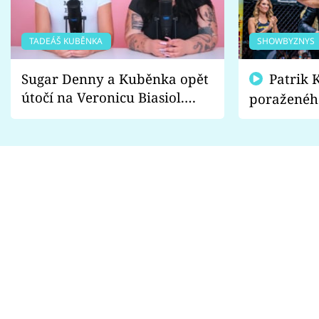
TADEÁŠ KUBĚNKA
SHOWBYZNYS
Sugar Denny a Kuběnka opět
Patrik Kincl se zastal
útočí na Veronicu Biasiol.
poraženéh
Proč je podle nich falešná a
fanoušci n
lže o své nevěře?