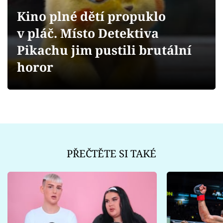
Sex a vztahy
Kino plné dětí propuklo
Videa
v pláč. Místo Detektiva
Pikachu jim pustili brutální
Sledujte prima+
horor
Přihlášení
Sledujte nás
PŘEČTĚTE SI TAKÉ