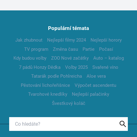
Populární témata
Jak zhubnout
Nejlepší filmy 2024
Nejlepší horory
TV program
Změna času
Partie
Počasí
Kdy budou volby
ZOO Nové začátky
Auto – katalog
7 pádů Honzy Dědka
Volby 2025
Svařené víno
Tatarák podle Pohlreicha
Aloe vera
Pěstování lichořeřišnice
Výpočet ascendentu
Tvarohové knedlíky
Nejlepší palačinky
Švestkový koláč