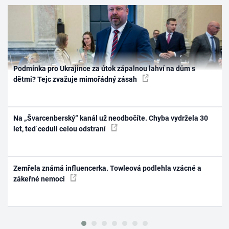
Podmínka pro Ukrajince za útok zápalnou lahví na dům s
dětmi? Tejc zvažuje mimořádný zásah
Na „Švarcenberský“ kanál už neodbočíte. Chyba vydržela 30
let, teď ceduli celou odstraní
Zemřela známá influencerka. Towleová podlehla vzácné a
zákeřné nemoci