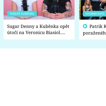
TADEÁŠ KUBĚNKA
SHOWBYZNYS
Sugar Denny a Kuběnka opět
Patrik Kincl se zastal
útočí na Veronicu Biasiol.
poraženéh
Proč je podle nich falešná a
fanoušci n
lže o své nevěře?