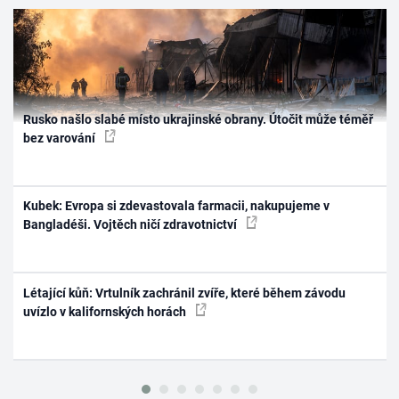
Rusko našlo slabé místo ukrajinské obrany. Útočit může téměř
bez varování
Kubek: Evropa si zdevastovala farmacii, nakupujeme v
Bangladéši. Vojtěch ničí zdravotnictví
Létající kůň: Vrtulník zachránil zvíře, které během závodu
uvízlo v kalifornských horách