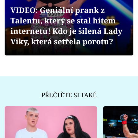
Sex a vztahy
VIDEO: Geniální prank z
Videa
Talentu, který se stal hitem
internetu! Kdo je šílená Lady
Sledujte prima+
Viky, která setřela porotu?
Přihlášení
Sledujte nás
PŘEČTĚTE SI TAKÉ