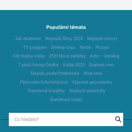
Populární témata
Jak zhubnout
Nejlepší filmy 2024
Nejlepší horory
TV program
Změna času
Partie
Počasí
Kdy budou volby
ZOO Nové začátky
Auto – katalog
7 pádů Honzy Dědka
Volby 2025
Svařené víno
Tatarák podle Pohlreicha
Aloe vera
Pěstování lichořeřišnice
Výpočet ascendentu
Tvarohové knedlíky
Nejlepší palačinky
Švestkový koláč