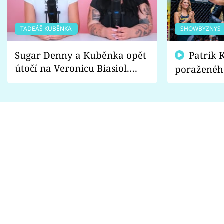
TADEÁŠ KUBĚNKA
SHOWBYZNYS
Sugar Denny a Kuběnka opět
Patrik Kincl se zastal
útočí na Veronicu Biasiol.
poraženéh
Proč je podle nich falešná a
fanoušci n
lže o své nevěře?