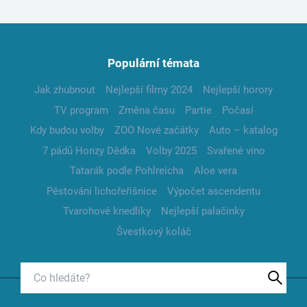
Populární témata
Jak zhubnout
Nejlepší filmy 2024
Nejlepší horory
TV program
Změna času
Partie
Počasí
Kdy budou volby
ZOO Nové začátky
Auto – katalog
7 pádů Honzy Dědka
Volby 2025
Svařené víno
Tatarák podle Pohlreicha
Aloe vera
Pěstování lichořeřišnice
Výpočet ascendentu
Tvarohové knedlíky
Nejlepší palačinky
Švestkový koláč