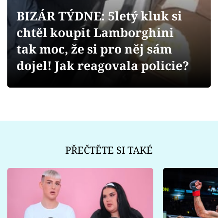
Sex a vztahy
BIZÁR TÝDNE: 5letý kluk si
Videa
chtěl koupit Lamborghini
tak moc, že si pro něj sám
Sledujte prima+
dojel! Jak reagovala policie?
Přihlášení
Sledujte nás
PŘEČTĚTE SI TAKÉ