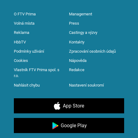
O FTV Prima
Management
Volná místa
Press
Reklama
Castingy a výzvy
HbbTV
Kontakty
Podmínky užívání
Zpracování osobních údajů
Cookies
Nápověda
Vlastník FTV Prima spol. s
Redakce
r.o.
Nahlásit chybu
Nastavení soukromí
App Store
Google Play