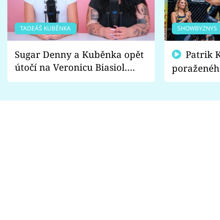
TADEÁŠ KUBĚNKA
SHOWBYZNYS
Sugar Denny a Kuběnka opět
Patrik Kincl se zastal
útočí na Veronicu Biasiol.
poraženéh
Proč je podle nich falešná a
fanoušci n
lže o své nevěře?