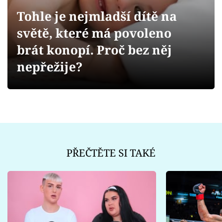
Sex a vztahy
Tohle je nejmladší dítě na
Videa
světě, které má povoleno
brát konopí. Proč bez něj
Sledujte prima+
nepřežije?
Přihlášení
Sledujte nás
PŘEČTĚTE SI TAKÉ