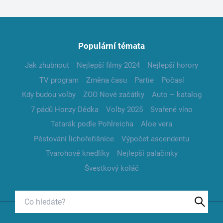
Populární témata
Jak zhubnout
Nejlepší filmy 2024
Nejlepší horory
TV program
Změna času
Partie
Počasí
Kdy budou volby
ZOO Nové začátky
Auto – katalog
7 pádů Honzy Dědka
Volby 2025
Svařené víno
Tatarák podle Pohlreicha
Aloe vera
Pěstování lichořeřišnice
Výpočet ascendentu
Tvarohové knedlíky
Nejlepší palačinky
Švestkový koláč