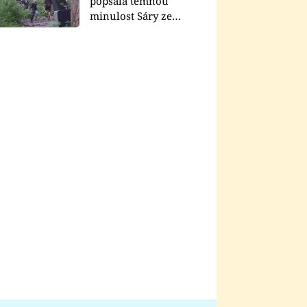
popsala temnou
minulost Sáry ze
seriálu Zákony vlka