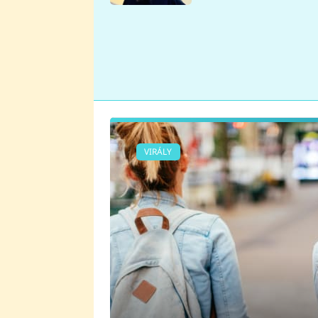
se v Plzni stalo
VIRÁLY