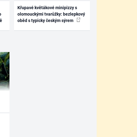
Křupavé květákové minipizzy s
o
olomouckými tvarůžky: bezlepkový
ně
oběd s typicky českým sýrem