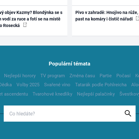
vý objev Kazmy? Blondýnka se s
Pivo v zahradě: Hnojivo na růže,
 vodí za ruce a fotí se na místě
past na komáry i čistič nářadí
ko Rosecká
Populární témata
Nejlepší horory
TV program
Změna času
Partie
Počasí
K
Dědka
Volby 2025
Svařené víno
Tatarák podle Pohlreicha
Alo
t ascendentu
Tvarohové knedlíky
Nejlepší palačinky
Švestkov