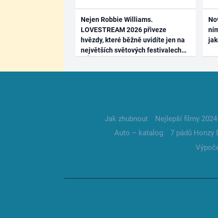
Nejen Robbie Williams.
No
LOVESTREAM 2026 přiveze
ním
hvězdy, které běžně uvidíte jen na
ja
největších světových festivalech
Jak zhubnout
Nejlepší filmy 2024
Auto – katalog
7 pádů Honzy 
Výpoče