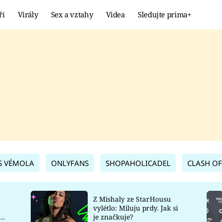
ři
Virály
Sex a vztahy
Videa
Sledujte prima+
Showbyznys
Extrém
VIRÁLY
KURIOZITY
VIDEA
KVÍZY
S VÉMOLA
ONLYFANS
SHOPAHOLICADEL
CLASH OF
Z Mishaly ze StarHousu
vylétlo: Miluju prdy. Jak si
co
je značkuje?