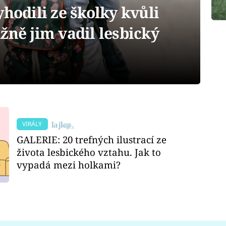
yhodili ze školky kvůli
žně jim vadil lesbický
VIRÁLY
GALERIE: 20 trefných ilustrací ze
života lesbického vztahu. Jak to
vypadá mezi holkami?