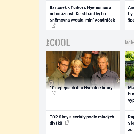
Bartošek k Turkovi: Hyenismus a
Ane
nehoráznost. Ke stíhání by ho
byd
Sněmovna vydala, míní Vondráček
šp
10 nejlepších dílů Hvězdné brány
Ma
hum
vy
TOP filmy a seriály podle mladých
Rap
diváků
Slo
ze