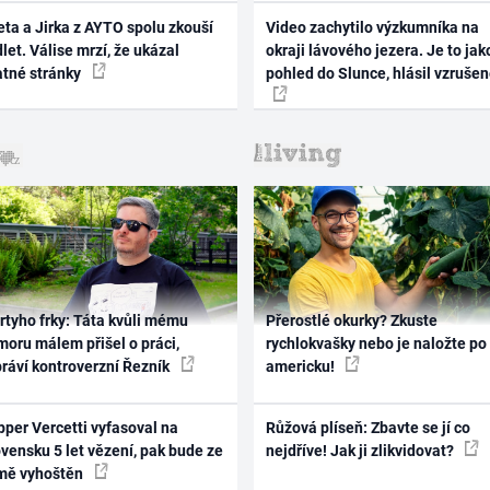
ta a Jirka z AYTO spolu zkouší
Video zachytilo výzkumníka na
let. Válise mrzí, že ukázal
okraji lávového jezera. Je to jak
atné stránky
pohled do Slunce, hlásil vzruše
rtyho frky: Táta kvůli mému
Přerostlé okurky? Zkuste
oru málem přišel o práci,
rychlokvašky nebo je naložte po
práví kontroverzní Řezník
americku!
per Vercetti vyfasoval na
Růžová plíseň: Zbavte se jí co
vensku 5 let vězení, pak bude ze
nejdříve! Jak ji zlikvidovat?
mě vyhoštěn