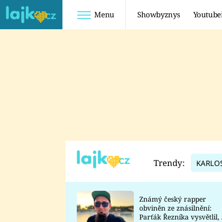
Menu
Showbyznys
Youtube
Youtuberky
Youtubeři
SHOPAHOLICADEL
FATTYPILLOW
ANNA ŠULC
FREESCOOT
SUGAR DENNY
ADAM KAJUMI
LADUŠKA
TADEÁŠ KUBĚNKA
DOMINIKA
DATEL
Trendy:
KARLO
MYSLIVCOVÁ
Známý český rapper
obviněn ze znásilnění:
Parťák Řezníka vysvětlil, 