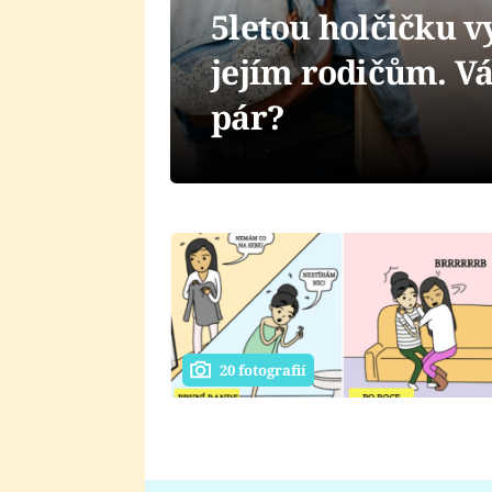
5letou holčičku v
jejím rodičům. Vá
pár?
20 fotografií