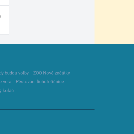
dy budou volby
ZOO Nové začátky
e vera
Pěstování lichořeřišnice
ý koláč