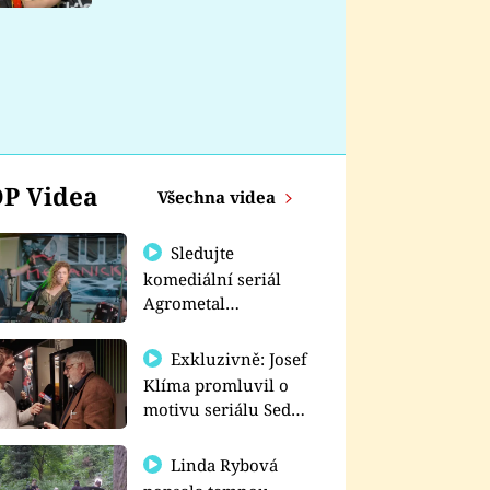
nemá
P Videa
Všechna videa
Sledujte
komediální seriál
Agrometal
exkluzivně na
prima+
Exkluzivně: Josef
Klíma promluvil o
motivu seriálu Sedm
schodů k moci
Linda Rybová