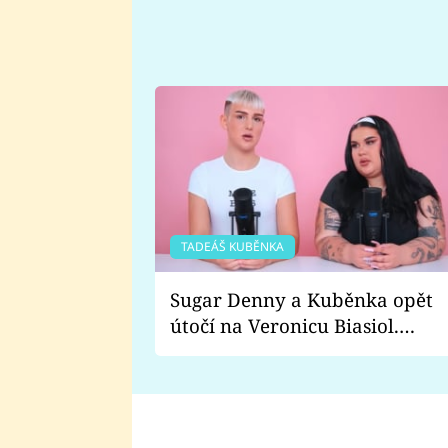
TADEÁŠ KUBĚNKA
Sugar Denny a Kuběnka opět
útočí na Veronicu Biasiol.
Proč je podle nich falešná a
lže o své nevěře?