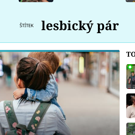
lesbický pár
ŠTÍTEK
TO