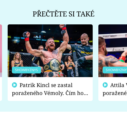
PŘEČTĚTE SI TAKÉ
SHOWBYZNYS
SHOWBYZNY
Patrik Kincl se zastal
Attila Végh podpořil
poraženého Vémoly. Čím ho
poražené
fanoušci naštvali?
chce radě
s vítězem