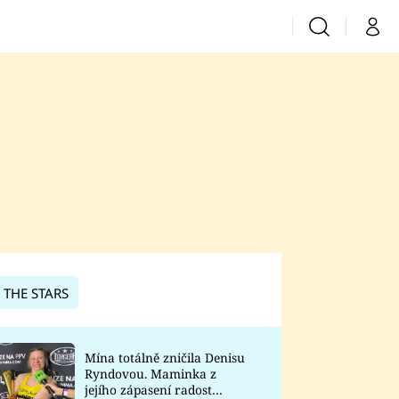
Vyhledávání
Můj 
Prima+
CNN Prima News
Prima Fresh
Prima Living
Prima Zoom
 THE STARS
Prima Lajk
Mína totálně zničila Denisu
Ryndovou. Maminka z
Sledujte nás
jejího zápasení radost