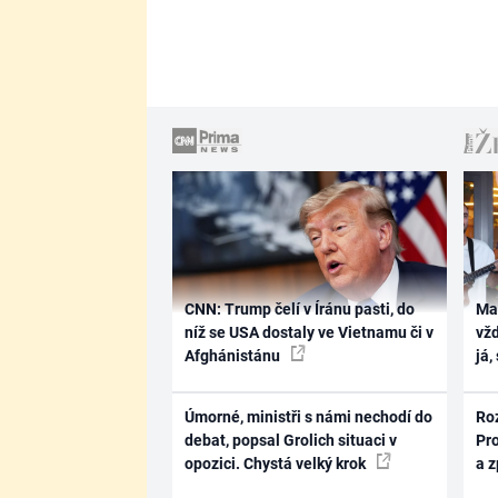
CNN: Trump čelí v Íránu pasti, do
Ma
níž se USA dostaly ve Vietnamu či v
vž
Afghánistánu
já,
Úmorné, ministři s námi nechodí do
Ro
debat, popsal Grolich situaci v
Pr
opozici. Chystá velký krok
a 