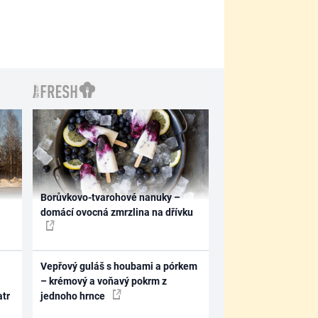
Borůvkovo-tvarohové nanuky –
domácí ovocná zmrzlina na dřívku
Vepřový guláš s houbami a pórkem
– krémový a voňavý pokrm z
atr
jednoho hrnce