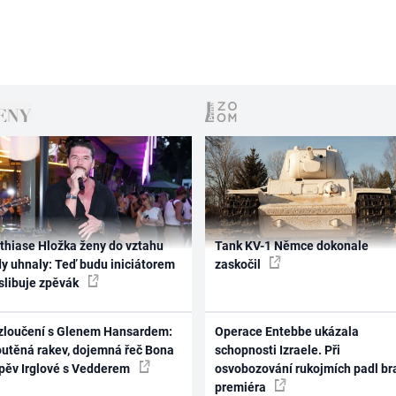
thiase Hložka ženy do vztahu
Tank KV-1 Němce dokonale
dy uhnaly: Teď budu iniciátorem
zaskočil
 slibuje zpěvák
zloučení s Glenem Hansardem:
Operace Entebbe ukázala
outěná rakev, dojemná řeč Bona
schopnosti Izraele. Při
zpěv Irglové s Vedderem
osvobozování rukojmích padl br
premiéra