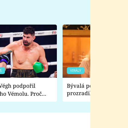
S
VIRÁLY
Bývalá pornoherečka
prozradila, co ji šokova
ho Vémolu. Proč
natáčení Euforie. Vážně
ji zápasit s ním než
bylo drsnější než hanba
 Kinclem?
filmy?