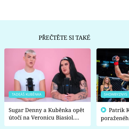
PŘEČTĚTE SI TAKÉ
TADEÁŠ KUBĚNKA
SHOWBYZNYS
Sugar Denny a Kuběnka opět
Patrik Kincl se zastal
útočí na Veronicu Biasiol.
poraženéh
Proč je podle nich falešná a
fanoušci n