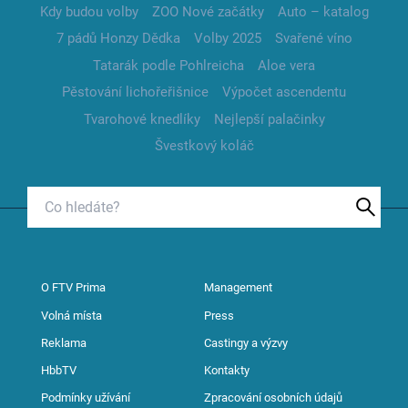
Kdy budou volby
ZOO Nové začátky
Auto – katalog
7 pádů Honzy Dědka
Volby 2025
Svařené víno
Tatarák podle Pohlreicha
Aloe vera
Pěstování lichořeřišnice
Výpočet ascendentu
Tvarohové knedlíky
Nejlepší palačinky
Švestkový koláč
O FTV Prima
Management
Volná místa
Press
Reklama
Castingy a výzvy
HbbTV
Kontakty
Podmínky užívání
Zpracování osobních údajů