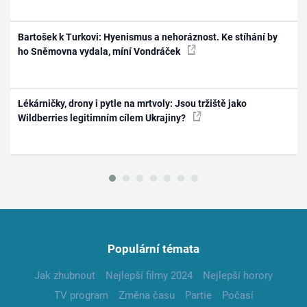
Bartošek k Turkovi: Hyenismus a nehoráznost. Ke stíhání by
ho Sněmovna vydala, míní Vondráček
Lékárničky, drony i pytle na mrtvoly: Jsou tržiště jako
Wildberries legitimním cílem Ukrajiny?
Populární témata
Jak zhubnout
Nejlepší filmy 2024
Nejlepší horory
TV program
Změna času
Partie
Počasí