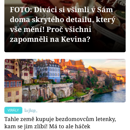
Sex a vztahy
FOTO: Diváci si všimli v Sám
Videa
doma skrytého detailu, který
vše mění! Proč všichni
Sledujte prima+
zapomněli na Kevina?
Přihlášení
Sledujte nás
VIRÁLY
Tahle země kupuje bezdomovcům letenky,
kam se jim zlíbí! Má to ale háček