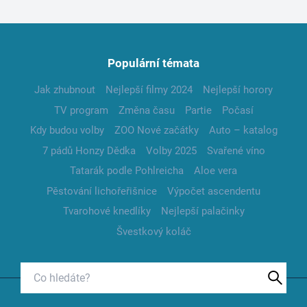
Populární témata
Jak zhubnout
Nejlepší filmy 2024
Nejlepší horory
TV program
Změna času
Partie
Počasí
Kdy budou volby
ZOO Nové začátky
Auto – katalog
7 pádů Honzy Dědka
Volby 2025
Svařené víno
Tatarák podle Pohlreicha
Aloe vera
Pěstování lichořeřišnice
Výpočet ascendentu
Tvarohové knedlíky
Nejlepší palačinky
Švestkový koláč