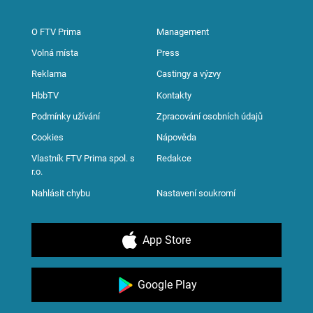
O FTV Prima
Management
Volná místa
Press
Reklama
Castingy a výzvy
HbbTV
Kontakty
Podmínky užívání
Zpracování osobních údajů
Cookies
Nápověda
Vlastník FTV Prima spol. s
Redakce
r.o.
Nahlásit chybu
Nastavení soukromí
App Store
Google Play