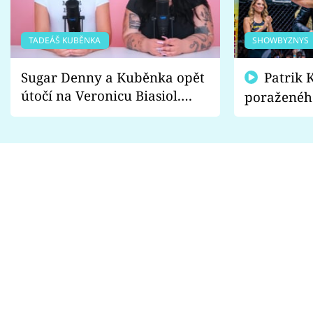
TADEÁŠ KUBĚNKA
SHOWBYZNYS
Sugar Denny a Kuběnka opět
Patrik Kincl se zastal
útočí na Veronicu Biasiol.
poraženéh
Proč je podle nich falešná a
fanoušci n
lže o své nevěře?