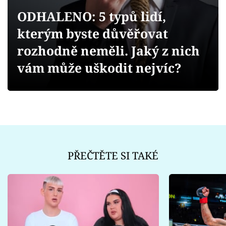
Sex a vztahy
ODHALENO: 5 typů lidí,
Videa
kterým byste důvěřovat
rozhodně neměli. Jaký z nich
Sledujte prima+
vám může uškodit nejvíc?
Přihlášení
Sledujte nás
PŘEČTĚTE SI TAKÉ