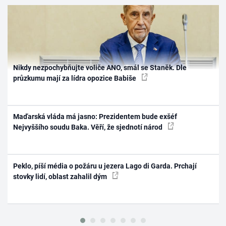
Nikdy nezpochybňujte voliče ANO, smál se Staněk. Dle
průzkumu mají za lídra opozice Babiše
Maďarská vláda má jasno: Prezidentem bude exšéf
Nejvyššího soudu Baka. Věří, že sjednotí národ
Peklo, píší média o požáru u jezera Lago di Garda. Prchají
stovky lidí, oblast zahalil dým