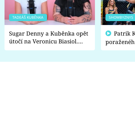
TADEÁŠ KUBĚNKA
SHOWBYZNYS
Sugar Denny a Kuběnka opět
Patrik Kincl se zastal
útočí na Veronicu Biasiol.
poraženéh
Proč je podle nich falešná a
fanoušci n
lže o své nevěře?