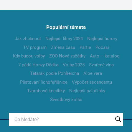
Populární témata
Jak zhubnout
Nejlepší filmy 2024
Nejlepší horory
TV program
Změna času
Partie
Počasí
Kdy budou volby
ZOO Nové začátky
Auto – katalog
7 pádů Honzy Dědka
Volby 2025
Svařené víno
Tatarák podle Pohlreicha
Aloe vera
Pěstování lichořeřišnice
Výpočet ascendentu
Tvarohové knedlíky
Nejlepší palačinky
Švestkový koláč