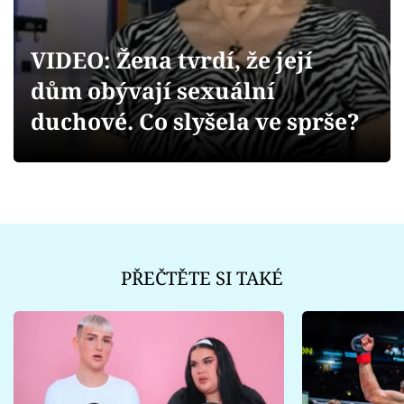
Sex a vztahy
Videa
VIDEO: Žena tvrdí, že její
dům obývají sexuální
Sledujte prima+
duchové. Co slyšela ve sprše?
Přihlášení
Sledujte nás
PŘEČTĚTE SI TAKÉ