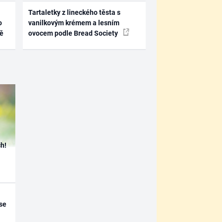
Tartaletky z lineckého těsta s
o
vanilkovým krémem a lesním
ně
ovocem podle Bread Society
h!
se