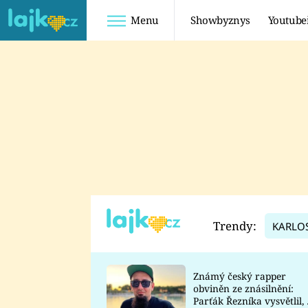
Menu
Showbyznys
Youtube
Youtuberky
Youtubeři
SHOPAHOLICADEL
FATTYPILLOW
ANNA ŠULC
FREESCOOT
SUGAR DENNY
ADAM KAJUMI
LADUŠKA
TADEÁŠ KUBĚNKA
DOMINIKA
DATEL
Trendy:
KARLO
MYSLIVCOVÁ
Známý český rapper
obviněn ze znásilnění:
Parťák Řezníka vysvětlil, 