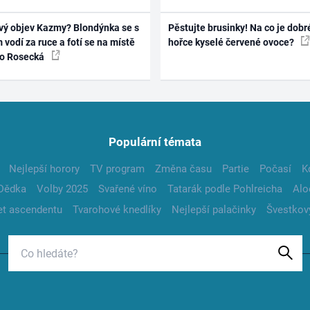
vý objev Kazmy? Blondýnka se s
Pěstujte brusinky! Na co je dobr
 vodí za ruce a fotí se na místě
hořce kyselé červené ovoce?
ko Rosecká
Populární témata
Nejlepší horory
TV program
Změna času
Partie
Počasí
K
Dědka
Volby 2025
Svařené víno
Tatarák podle Pohlreicha
Alo
t ascendentu
Tvarohové knedlíky
Nejlepší palačinky
Švestkov