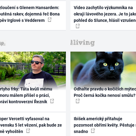
zloučení s Glenem Hansardem:
Video zachytilo výzkumníka na
outěná rakev, dojemná řeč Bona
okraji lávového jezera. Je to jak
zpěv Irglové s Vedderem
pohled do Slunce, hlásil vzruše
rtyho frky: Táta kvůli mému
Odhalte pravdu o kočičích mýtec
oru málem přišel o práci,
Proč černá kočka nenosí smůlu?
práví kontroverzní Řezník
per Vercetti vyfasoval na
Ibišek americký přitahuje
vensku 5 let vězení, pak bude ze
pozornost obřími květy. Pěstuje 
mě vyhoštěn
snadno