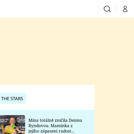
Vyhledávání
Můj 
Prima+
CNN Prima News
Prima Fresh
Prima Living
Prima Zoom
 THE STARS
Prima Lajk
Mína totálně zničila Denisu
Ryndovou. Maminka z
Sledujte nás
jejího zápasení radost