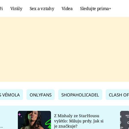
ři
Virály
Sex a vztahy
Videa
Sledujte prima+
Showbyznys
Extrém
VIRÁLY
KURIOZITY
VIDEA
KVÍZY
S VÉMOLA
ONLYFANS
SHOPAHOLICADEL
CLASH OF
Z Mishaly ze StarHousu
vylétlo: Miluju prdy. Jak si
co
je značkuje?