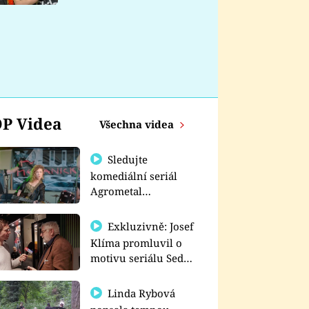
nemá
P Videa
Všechna videa
Sledujte
komediální seriál
Agrometal
exkluzivně na
prima+
Exkluzivně: Josef
Klíma promluvil o
motivu seriálu Sedm
schodů k moci
Linda Rybová