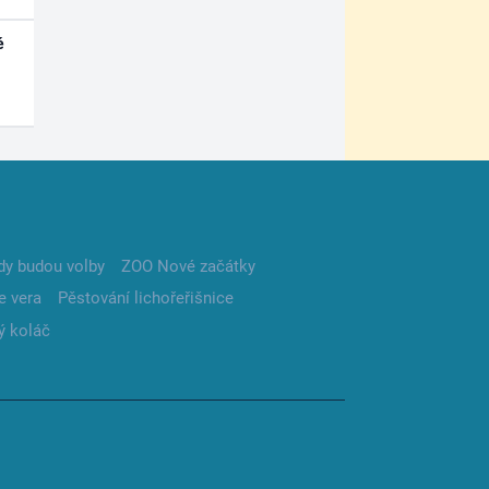
é
dy budou volby
ZOO Nové začátky
e vera
Pěstování lichořeřišnice
ý koláč