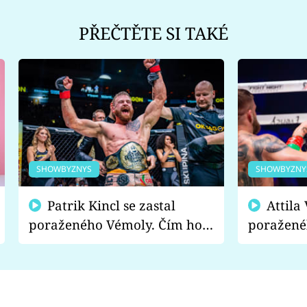
PŘEČTĚTE SI TAKÉ
SHOWBYZNYS
SHOWBYZNY
Patrik Kincl se zastal
Attila Végh podpořil
poraženého Vémoly. Čím ho
poražené
fanoušci naštvali?
chce radě
s vítězem