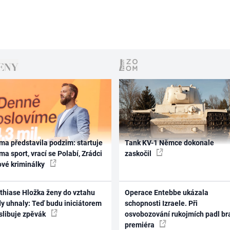
ma představila podzim: startuje
Tank KV-1 Němce dokonale
ma sport, vrací se Polabí, Zrádci
zaskočil
ové kriminálky
thiase Hložka ženy do vztahu
Operace Entebbe ukázala
dy uhnaly: Teď budu iniciátorem
schopnosti Izraele. Při
 slibuje zpěvák
osvobozování rukojmích padl br
premiéra