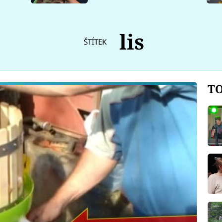
lis
ŠTÍTEK
TO