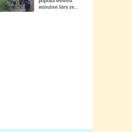
popsala temnou
minulost Sáry ze
seriálu Zákony vlka