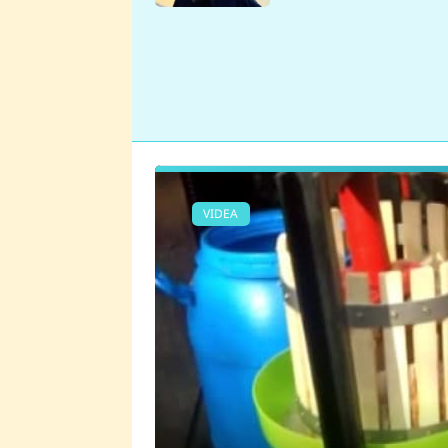
se v Plzni stalo
VIDEA