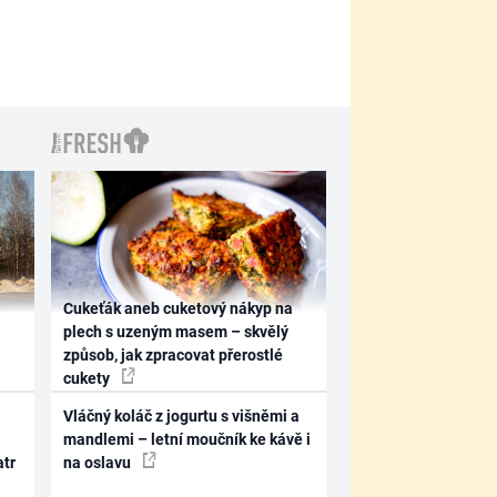
Cukeťák aneb cuketový nákyp na
plech s uzeným masem – skvělý
způsob, jak zpracovat přerostlé
cukety
Vláčný koláč z jogurtu s višněmi a
mandlemi – letní moučník ke kávě i
atr
na oslavu