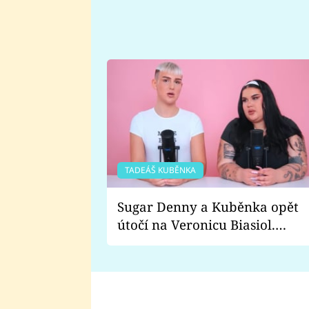
TADEÁŠ KUBĚNKA
Sugar Denny a Kuběnka opět
útočí na Veronicu Biasiol.
Proč je podle nich falešná a
lže o své nevěře?