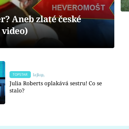
er? Aneb zlaté české
 video)
TOPSTAR
Julia Roberts oplakává sestru! Co se
stalo?