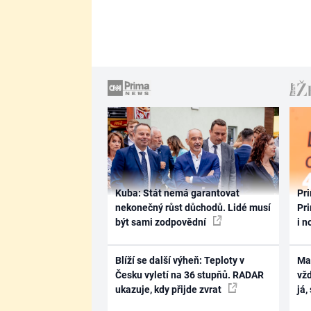
Kuba: Stát nemá garantovat
Pri
nekonečný růst důchodů. Lidé musí
Pri
být sami zodpovědní
i n
Blíží se další výheň: Teploty v
Ma
Česku vyletí na 36 stupňů. RADAR
vž
ukazuje, kdy přijde zvrat
já,