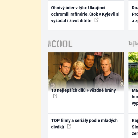
Ohnivý úder v týlu: Ukrajinci
Ro
ochromili rafinérie, útok v Kyjevě si
Pr
vyžádal i život dítěte
a 
10 nejlepších dílů Hvězdné brány
Ma
hum
vy
TOP filmy a seriály podle mladých
Rap
diváků
Slo
ze