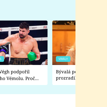
S
VIRÁLY
Bývalá pornoherečka
prozradila, co ji šokova
ho Vémolu. Proč
natáčení Euforie. Vážně
ji zápasit s ním než
bylo drsnější než hanba
 Kinclem?
filmy?