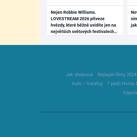
Nejen Robbie Williams.
No
LOVESTREAM 2026 přiveze
ním
hvězdy, které běžně uvidíte jen na
ja
největších světových festivalech
Jak zhubnout
Nejlepší filmy 2024
Auto – katalog
7 pádů Honzy 
Výpoče