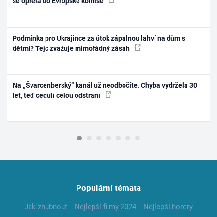
se opřela do Evropské komise
Podmínka pro Ukrajince za útok zápalnou lahví na dům s
dětmi? Tejc zvažuje mimořádný zásah
Na „Švarcenberský“ kanál už neodbočíte. Chyba vydržela 30
let, teď ceduli celou odstraní
Populární témata
Jak zhubnout
Nejlepší filmy 2024
Nejlepší horory