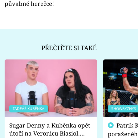
půvabné herečce!
PŘEČTĚTE SI TAKÉ
TADEÁŠ KUBĚNKA
SHOWBYZNYS
Sugar Denny a Kuběnka opět
Patrik Kincl se zastal
útočí na Veronicu Biasiol.
poraženéh