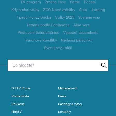
TV program
Změna času
Partie
Počasí
Kdy budou volby
ZOO Nové začátky
Auto – katalog
7 pádů Honzy Dědka
Volby 2025
Svařené víno
Tatarák podle Pohlreicha
Aloe vera
Pěstování lichořeřišnice
Výpočet ascendentu
Tvarohové knedlíky
Nejlepší palačinky
Švestkový koláč
O FTV Prima
Management
Volná místa
Press
Reklama
Castingy a výzvy
HbbTV
Kontakty