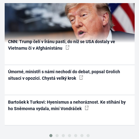
CNN: Trump čelí v Íránu pasti, do níž se USA dostaly ve
Vietnamu či v Afghánistánu
Úmorné, ministři s námi nechodí do debat, popsal Grolich
situaci v opozici. Chystá velký krok
Bartošek k Turkovi: Hyenismus a nehoráznost. Ke stíhání by
ho Sněmovna vydala, míní Vondráček