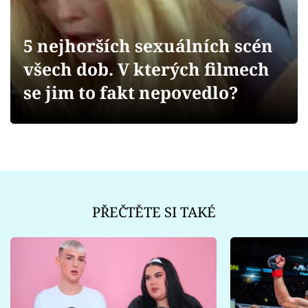
Sex a vztahy
Videa
5 nejhorších sexuálních scén
všech dob. V kterých filmech
Sledujte prima+
se jim to fakt nepovedlo?
Přihlášení
Sledujte nás
PŘEČTĚTE SI TAKÉ