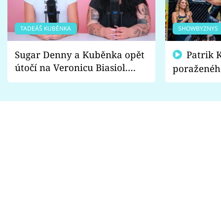
TADEÁŠ KUBĚNKA
SHOWBYZNYS
Sugar Denny a Kuběnka opět
Patrik Kincl se zastal
útočí na Veronicu Biasiol.
poraženéh
Proč je podle nich falešná a
fanoušci n
lže o své nevěře?