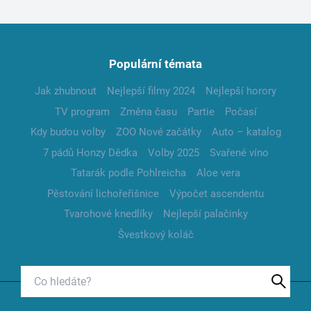
Populární témata
Jak zhubnout
Nejlepší filmy 2024
Nejlepší horory
TV program
Změna času
Partie
Počasí
Kdy budou volby
ZOO Nové začátky
Auto – katalog
7 pádů Honzy Dědka
Volby 2025
Svařené víno
Tatarák podle Pohlreicha
Aloe vera
Pěstování lichořeřišnice
Výpočet ascendentu
Tvarohové knedlíky
Nejlepší palačinky
Švestkový koláč