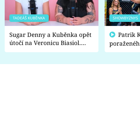
TADEÁŠ KUBĚNKA
SHOWBYZNYS
Sugar Denny a Kuběnka opět
Patrik Kincl se zastal
útočí na Veronicu Biasiol.
poraženéh
Proč je podle nich falešná a
fanoušci n
lže o své nevěře?