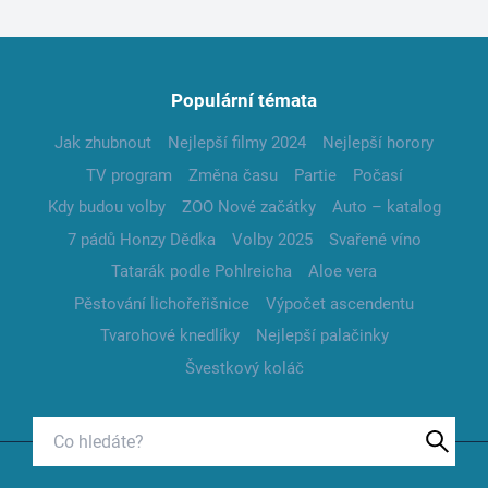
Populární témata
Jak zhubnout
Nejlepší filmy 2024
Nejlepší horory
TV program
Změna času
Partie
Počasí
Kdy budou volby
ZOO Nové začátky
Auto – katalog
7 pádů Honzy Dědka
Volby 2025
Svařené víno
Tatarák podle Pohlreicha
Aloe vera
Pěstování lichořeřišnice
Výpočet ascendentu
Tvarohové knedlíky
Nejlepší palačinky
Švestkový koláč