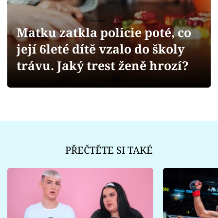
Sex a vztahy
Videa
Matku zatkla policie poté, co
její 6leté dítě vzalo do školy
Sledujte prima+
trávu. Jaký trest ženě hrozí?
Přihlášení
Sledujte nás
PŘEČTĚTE SI TAKÉ