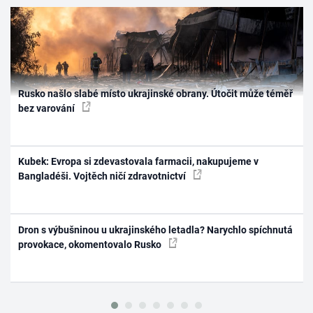
Rusko našlo slabé místo ukrajinské obrany. Útočit může téměř
bez varování
Kubek: Evropa si zdevastovala farmacii, nakupujeme v
Bangladéši. Vojtěch ničí zdravotnictví
Dron s výbušninou u ukrajinského letadla? Narychlo spíchnutá
provokace, okomentovalo Rusko