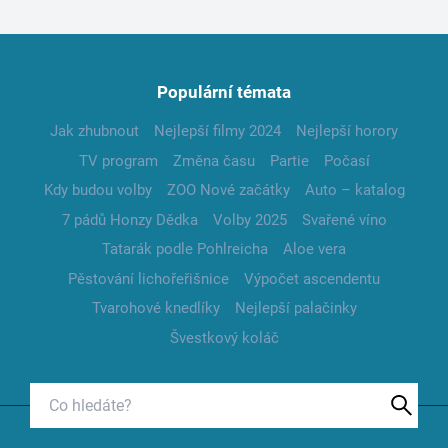
Populární témata
Jak zhubnout
Nejlepší filmy 2024
Nejlepší horory
TV program
Změna času
Partie
Počasí
Kdy budou volby
ZOO Nové začátky
Auto – katalog
7 pádů Honzy Dědka
Volby 2025
Svařené víno
Tatarák podle Pohlreicha
Aloe vera
Pěstování lichořeřišnice
Výpočet ascendentu
Tvarohové knedlíky
Nejlepší palačinky
Švestkový koláč