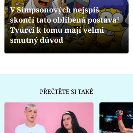
Sex a vztahy
V Simpsonových nejspíš
Videa
skončí tato oblíbená postava!
Tvůrci k tomu mají velmi
Sledujte prima+
smutný důvod
Přihlášení
Sledujte nás
PŘEČTĚTE SI TAKÉ