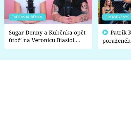
TADEÁŠ KUBĚNKA
SHOWBYZNYS
Sugar Denny a Kuběnka opět
Patrik Kincl se zastal
útočí na Veronicu Biasiol.
poraženéh
Proč je podle nich falešná a
fanoušci n
lže o své nevěře?