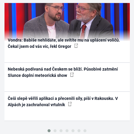
Vondra: Babiše nehlídáte, ale svítíte mu na uplácení voličů.
Čekal jsem od vás víc, řekl Gregor
Nebeská podívaná nad Českem se blíží. Působivé zatmění
Slunce doplní meteorická show
Češi slepě věřili aplikaci a přecenili síly, píší v Rakousku. V
Alpách je zachraňoval vrtulník