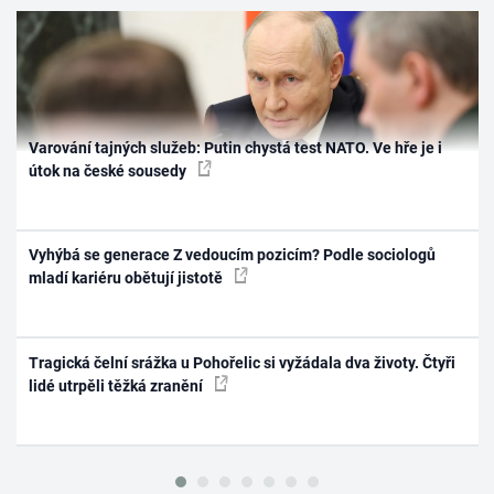
Varování tajných služeb: Putin chystá test NATO. Ve hře je i
útok na české sousedy
Vyhýbá se generace Z vedoucím pozicím? Podle sociologů
mladí kariéru obětují jistotě
Tragická čelní srážka u Pohořelic si vyžádala dva životy. Čtyři
lidé utrpěli těžká zranění