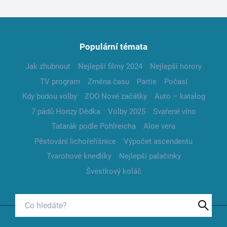
Populární témata
Jak zhubnout
Nejlepší filmy 2024
Nejlepší horory
TV program
Změna času
Partie
Počasí
Kdy budou volby
ZOO Nové začátky
Auto – katalog
7 pádů Honzy Dědka
Volby 2025
Svařené víno
Tatarák podle Pohlreicha
Aloe vera
Pěstování lichořeřišnice
Výpočet ascendentu
Tvarohové knedlíky
Nejlepší palačinky
Švestkový koláč