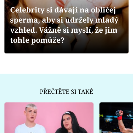
Sex a vztahy
Celebrity si dávají na obličej
Videa
sperma, aby si udržely mladý
vzhled. Vážně si myslí, že jim
Sledujte prima+
tohle pomůže?
Přihlášení
Sledujte nás
PŘEČTĚTE SI TAKÉ