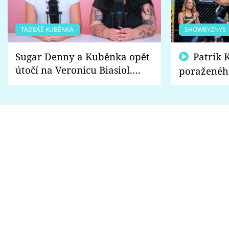
TADEÁŠ KUBĚNKA
SHOWBYZNYS
Sugar Denny a Kuběnka opět
Patrik Kincl se zastal
útočí na Veronicu Biasiol.
poraženéh
Proč je podle nich falešná a
fanoušci n
lže o své nevěře?