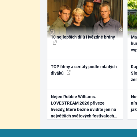
10 nejlepších dílů Hvězdné brány
Ma
hum
vy
TOP filmy a seriály podle mladých
Rap
diváků
Slo
ze
Nejen Robbie Williams.
No
LOVESTREAM 2026 přiveze
ním
hvězdy, které běžně uvidíte jen na
ja
největších světových festivalech