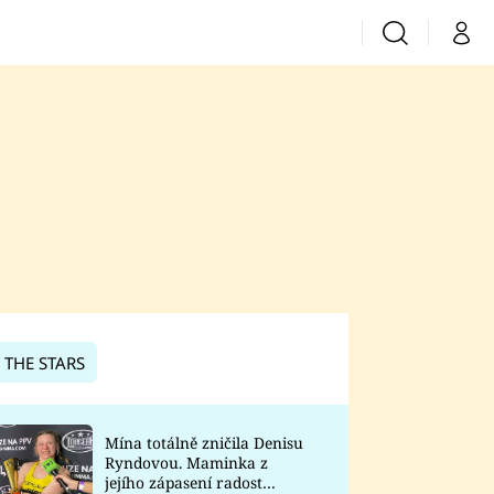
Vyhledávání
Můj 
Prima+
CNN Prima News
Prima Fresh
Prima Living
Prima Zoom
 THE STARS
Prima Lajk
Mína totálně zničila Denisu
Ryndovou. Maminka z
Sledujte nás
jejího zápasení radost