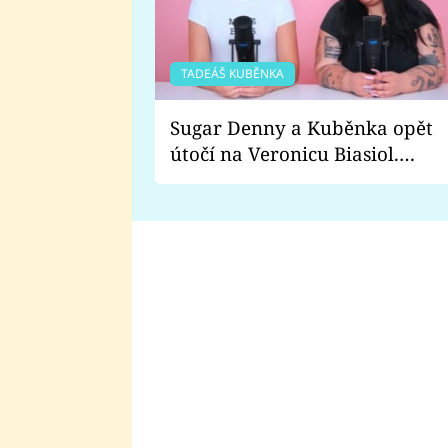
TADEÁŠ KUBĚNKA
Sugar Denny a Kuběnka opět
útočí na Veronicu Biasiol.
Proč je podle nich falešná a
lže o své nevěře?