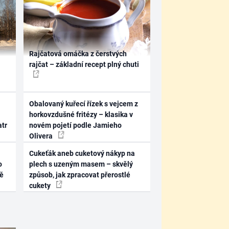
Rajčatová omáčka z čerstvých
rajčat – základní recept plný chuti
Obalovaný kuřecí řízek s vejcem z
horkovzdušné fritézy – klasika v
atr
novém pojetí podle Jamieho
Olivera
Cukeťák aneb cuketový nákyp na
o
plech s uzeným masem – skvělý
ně
způsob, jak zpracovat přerostlé
cukety