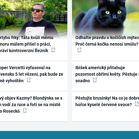
rtyho frky: Táta kvůli mému
Odhalte pravdu o kočičích mýtec
oru málem přišel o práci,
Proč černá kočka nenosí smůlu?
práví kontroverzní Řezník
per Vercetti vyfasoval na
Ibišek americký přitahuje
vensku 5 let vězení, pak bude ze
pozornost obřími květy. Pěstuje 
mě vyhoštěn
snadno
vý objev Kazmy? Blondýnka se s
Pěstujte brusinky! Na co je dobr
 vodí za ruce a fotí se na místě
hořce kyselé červené ovoce?
ko Rosecká