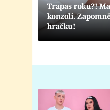
Trapas roku?! Ma
konzoli. Zapomněl
hračku!