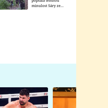
popsala temnou
minulost Sáry ze
seriálu Zákony vlka