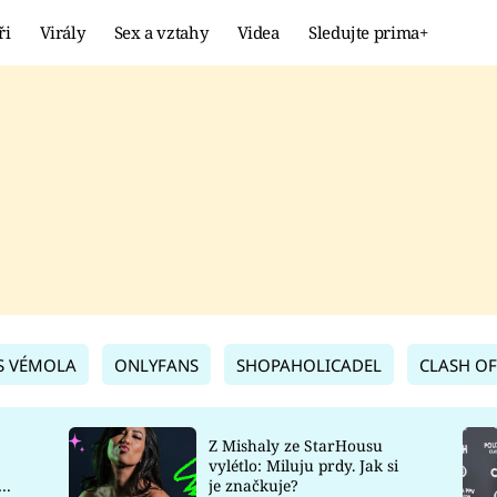
ři
Virály
Sex a vztahy
Videa
Sledujte prima+
Showbyznys
Extrém
VIRÁLY
KURIOZITY
VIDEA
KVÍZY
S VÉMOLA
ONLYFANS
SHOPAHOLICADEL
CLASH OF
Z Mishaly ze StarHousu
vylétlo: Miluju prdy. Jak si
co
je značkuje?