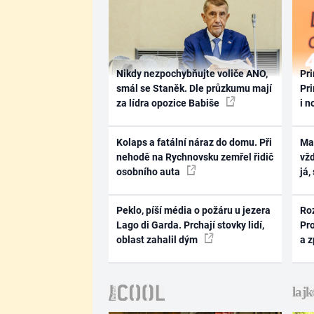
Nikdy nezpochybňujte voliče ANO,
Pri
smál se Staněk. Dle průzkumu mají
Pri
za lídra opozice Babiše
i n
Kolaps a fatální náraz do domu. Při
Ma
nehodě na Rychnovsku zemřel řidič
vž
osobního auta
já,
Peklo, píší média o požáru u jezera
Ro
Lago di Garda. Prchají stovky lidí,
Pr
oblast zahalil dým
a 