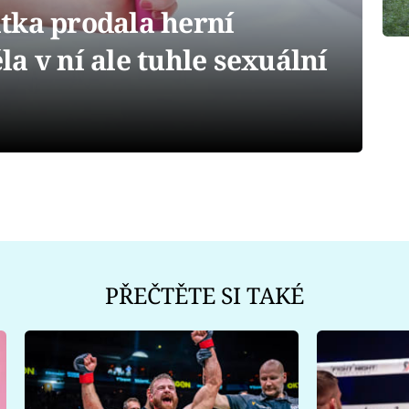
tka prodala herní
a v ní ale tuhle sexuální
PŘEČTĚTE SI TAKÉ