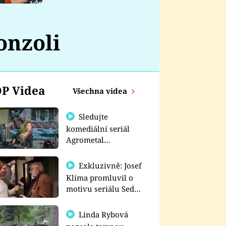
nemá
onzoli
P Videa
Všechna videa
Sledujte
komediální seriál
Agrometal
exkluzivně na
prima+
Exkluzivně: Josef
Klíma promluvil o
motivu seriálu Sedm
schodů k moci
Linda Rybová