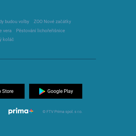
dy budou volby
ZOO Nové začátky
e vera
Pěstování lichořeřišnice
ý koláč
 Store
Google Play
© FTV Prima spol. s r.o.