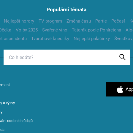
Populární témata
Nejlepší horory
TV program
Změna času
Partie
Počasí
K
Dědka
Volby 2025
Svařené víno
Tatarák podle Pohlreicha
Alo
t ascendentu
Tvarohové knedlíky
Nejlepší palačinky
Švestkov
ement
App
y a výzvy
ty
vání osobních údajů
ěda