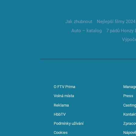
Jak zhubnout
Nejlepší filmy 2024
Auto – katalog
7 pádů Honzy 
Výpoče
O FTV Prima
Manag
Volná místa
Press
Reklama
Casting
HbbTV
Kontak
Podmínky užívání
Zpraco
Cookies
Nápov