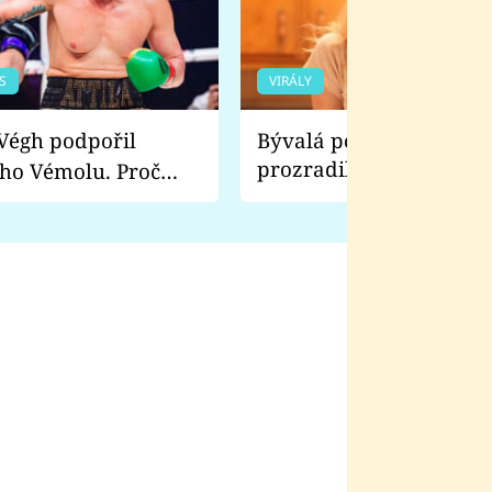
S
VIRÁLY
Bývalá pornoherečka
prozradila, co ji šokova
ho Vémolu. Proč
natáčení Euforie. Vážně
ji zápasit s ním než
bylo drsnější než hanba
 Kinclem?
filmy?