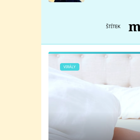
se v Plzni stalo
m
ŠTÍTEK
VIRÁLY