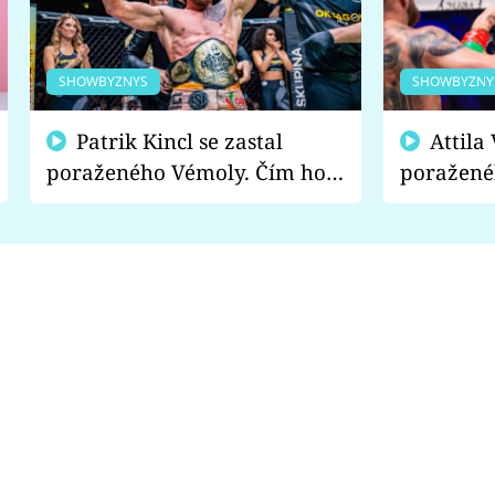
SHOWBYZNYS
SHOWBYZNY
Patrik Kincl se zastal
Attila Végh podpořil
poraženého Vémoly. Čím ho
poražené
fanoušci naštvali?
chce radě
s vítězem