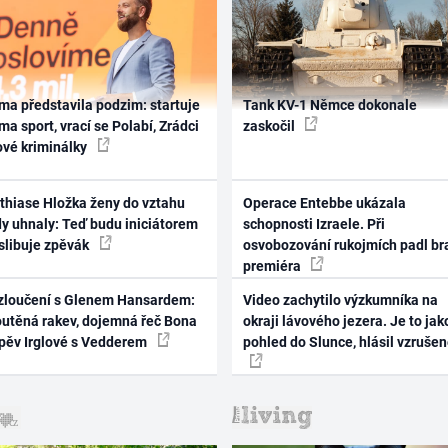
ma představila podzim: startuje
Tank KV-1 Němce dokonale
ma sport, vrací se Polabí, Zrádci
zaskočil
ové kriminálky
thiase Hložka ženy do vztahu
Operace Entebbe ukázala
dy uhnaly: Teď budu iniciátorem
schopnosti Izraele. Při
 slibuje zpěvák
osvobozování rukojmích padl br
premiéra
zloučení s Glenem Hansardem:
Video zachytilo výzkumníka na
outěná rakev, dojemná řeč Bona
okraji lávového jezera. Je to jak
zpěv Irglové s Vedderem
pohled do Slunce, hlásil vzruše