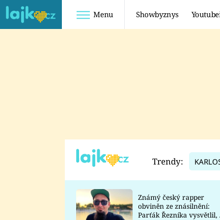
Menu
Showbyznys
Youtube
Youtuberky
Youtubeři
SHOPAHOLICADEL
FATTYPILLOW
ANNA ŠULC
FREESCOOT
SUGAR DENNY
ADAM KAJUMI
LADUŠKA
TADEÁŠ KUBĚNKA
DOMINIKA
DATEL
Trendy:
KARLO
MYSLIVCOVÁ
Známý český rapper
obviněn ze znásilnění:
Parťák Řezníka vysvětlil, 