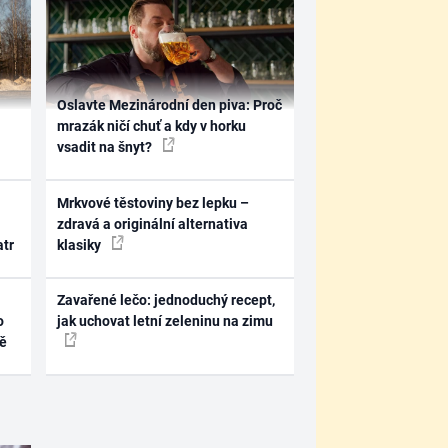
Oslavte Mezinárodní den piva: Proč
mrazák ničí chuť a kdy v horku
vsadit na šnyt?
Mrkvové těstoviny bez lepku –
zdravá a originální alternativa
atr
klasiky
Zavařené lečo: jednoduchý recept,
o
jak uchovat letní zeleninu na zimu
ně