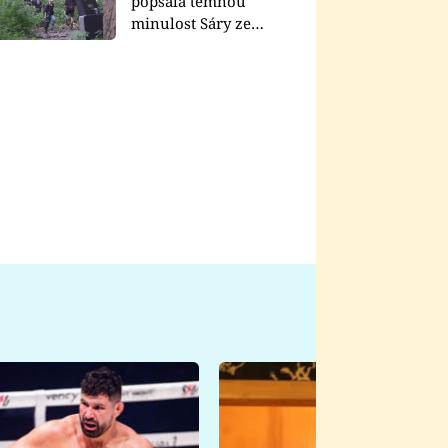
popsala temnou
minulost Sáry ze
seriálu Zákony vlka