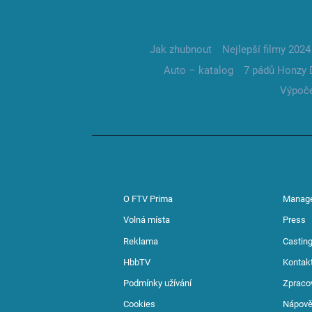
Jak zhubnout
Nejlepší filmy 2024
Auto – katalog
7 pádů Honzy 
Výpoče
O FTV Prima
Manag
Volná místa
Press
Reklama
Casting
HbbTV
Kontak
Podmínky užívání
Zpraco
Cookies
Nápov