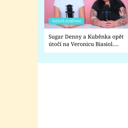
TADEÁŠ KUBĚNKA
Sugar Denny a Kuběnka opět
útočí na Veronicu Biasiol.
Proč je podle nich falešná a
lže o své nevěře?