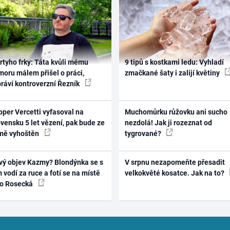
rtyho frky: Táta kvůli mému
9 tipů s kostkami ledu: Vyhladí
oru málem přišel o práci,
zmačkané šaty i zalijí květiny
práví kontroverzní Řezník
per Vercetti vyfasoval na
Muchomůrku růžovku ani sucho
vensku 5 let vězení, pak bude ze
nezdolá! Jak ji rozeznat od
mě vyhoštěn
tygrované?
vý objev Kazmy? Blondýnka se s
V srpnu nezapomeňte přesadit
 vodí za ruce a fotí se na místě
velkokvěté kosatce. Jak na to?
ko Rosecká