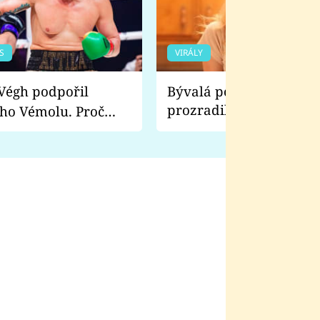
S
VIRÁLY
Bývalá pornoherečka
prozradila, co ji šokova
ho Vémolu. Proč
natáčení Euforie. Vážně
ji zápasit s ním než
bylo drsnější než hanba
 Kinclem?
filmy?