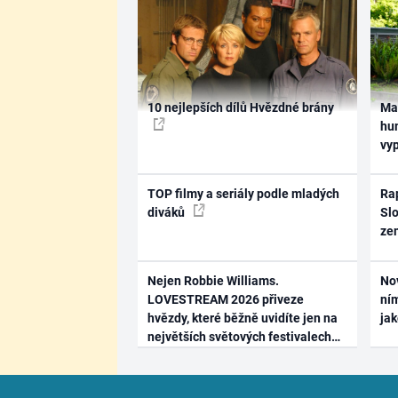
10 nejlepších dílů Hvězdné brány
Ma
hum
vy
TOP filmy a seriály podle mladých
Rap
diváků
Slo
ze
Nejen Robbie Williams.
No
LOVESTREAM 2026 přiveze
ním
hvězdy, které běžně uvidíte jen na
ja
největších světových festivalech