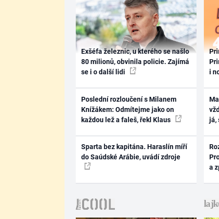
Exšéfa železnic, u kterého se našlo
Pri
80 milionů, obvinila policie. Zajímá
Pri
se i o další lidi
i n
Poslední rozloučení s Milanem
Ma
Knížákem: Odmítejme jako on
vž
každou lež a faleš, řekl Klaus
já,
Sparta bez kapitána. Haraslín míří
Ro
do Saúdské Arábie, uvádí zdroje
Pr
a 