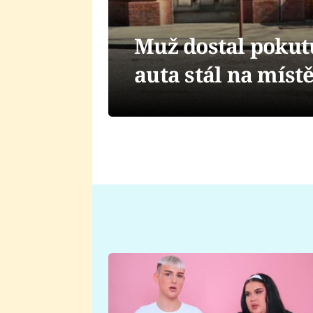
Muž dostal pokutu
auta stál na míst