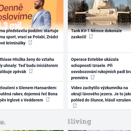
ma představila podzim: startuje
Tank KV-1 Němce dokonale
ma sport, vrací se Polabí, Zrádci
zaskočil
ové kriminálky
thiase Hložka ženy do vztahu
Operace Entebbe ukázala
dy uhnaly: Teď budu iniciátorem
schopnosti Izraele. Při
 slibuje zpěvák
osvobozování rukojmích padl br
premiéra
zloučení s Glenem Hansardem:
Video zachytilo výzkumníka na
outěná rakev, dojemná řeč Bona
okraji lávového jezera. Je to jak
zpěv Irglové s Vedderem
pohled do Slunce, hlásil vzruše