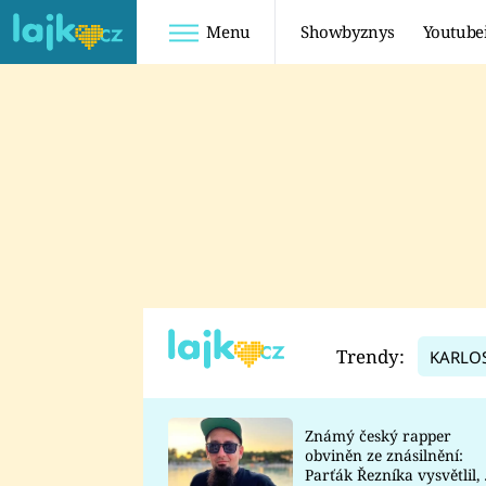
Menu
Showbyznys
Youtube
Youtuberky
Youtubeři
SHOPAHOLICADEL
FATTYPILLOW
ANNA ŠULC
FREESCOOT
SUGAR DENNY
ADAM KAJUMI
LADUŠKA
TADEÁŠ KUBĚNKA
DOMINIKA
DATEL
Trendy:
KARLO
MYSLIVCOVÁ
Známý český rapper
obviněn ze znásilnění:
Parťák Řezníka vysvětlil, 