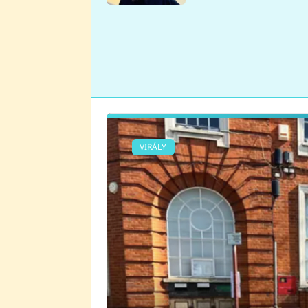
se v Plzni stalo
VIRÁLY