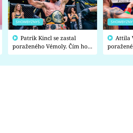
SHOWBYZNYS
SHOWBYZNY
Patrik Kincl se zastal
Attila Végh podpořil
poraženého Vémoly. Čím ho
poražené
fanoušci naštvali?
chce radě
s vítězem