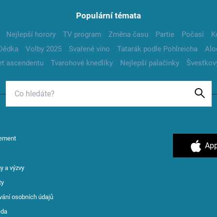
Populární témata
Nejlepší horory
TV program
Změna času
Partie
Počasí
K
Dědka
Volby 2025
Svařené víno
Tatarák podle Pohlreicha
Alo
t ascendentu
Tvarohové knedlíky
Nejlepší palačinky
Švestkov
ement
App
y a výzvy
ty
vání osobních údajů
ěda