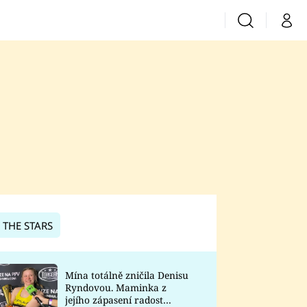
Vyhledávání
Můj 
Prima+
CNN Prima News
Prima Fresh
Prima Living
Prima Zoom
 THE STARS
Prima Lajk
Mína totálně zničila Denisu
Ryndovou. Maminka z
Sledujte nás
jejího zápasení radost