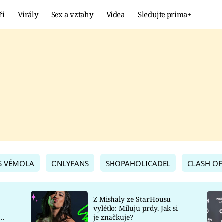
ři
Virály
Sex a vztahy
Videa
Sledujte prima+
Showbyznys
Extrém
VIRÁLY
KURIOZITY
VIDEA
KVÍZY
S VÉMOLA
ONLYFANS
SHOPAHOLICADEL
CLASH OF
Z Mishaly ze StarHousu
vylétlo: Miluju prdy. Jak si
co
je značkuje?