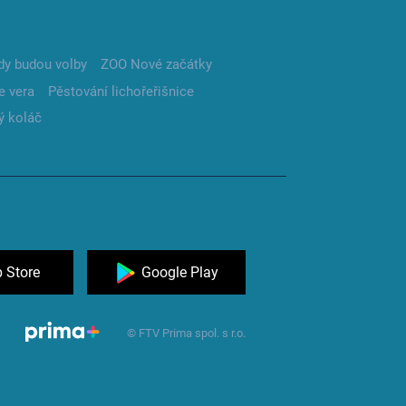
dy budou volby
ZOO Nové začátky
e vera
Pěstování lichořeřišnice
ý koláč
 Store
Google Play
© FTV Prima spol. s r.o.