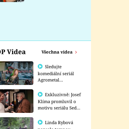
nemá
P Videa
Všechna videa
Sledujte
komediální seriál
Agrometal
exkluzivně na
prima+
Exkluzivně: Josef
Klíma promluvil o
motivu seriálu Sedm
schodů k moci
Linda Rybová