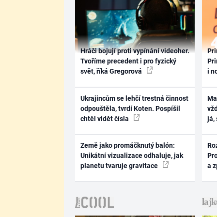
Hráči bojují proti vypínání videoher.
Pri
Tvoříme precedent i pro fyzický
Pri
svět, říká Gregorová
i n
Ukrajincům se lehčí trestná činnost
Ma
odpouštěla, tvrdí Koten. Pospíšil
vž
chtěl vidět čísla
já,
Země jako promáčknutý balón:
Ro
Unikátní vizualizace odhaluje, jak
Pr
planetu tvaruje gravitace
a 