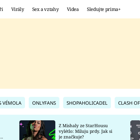
ři
Virály
Sex a vztahy
Videa
Sledujte prima+
Showbyznys
Extrém
VIRÁLY
KURIOZITY
VIDEA
KVÍZY
S VÉMOLA
ONLYFANS
SHOPAHOLICADEL
CLASH OF
Z Mishaly ze StarHousu
vylétlo: Miluju prdy. Jak si
co
je značkuje?