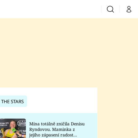
Vyhledávání
Můj 
Prima+
CNN Prima News
Prima Fresh
Prima Living
Prima Zoom
 THE STARS
Prima Lajk
Mína totálně zničila Denisu
Ryndovou. Maminka z
Sledujte nás
jejího zápasení radost