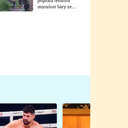
popsala temnou
minulost Sáry ze
seriálu Zákony vlka