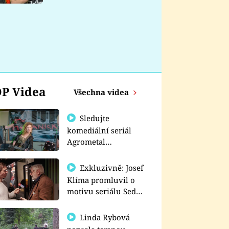
nemá
P Videa
Všechna videa
Sledujte
komediální seriál
Agrometal
exkluzivně na
prima+
Exkluzivně: Josef
Klíma promluvil o
motivu seriálu Sedm
schodů k moci
Linda Rybová