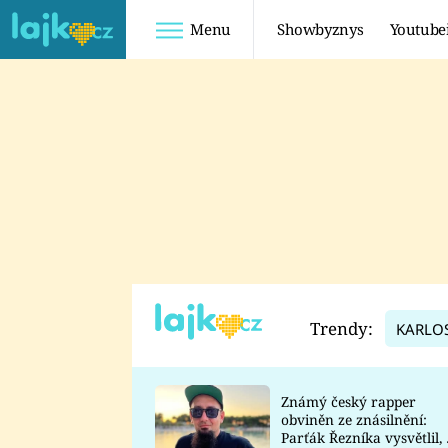
Menu
Showbyznys
Youtube
Youtuberky
Youtubeři
SHOPAHOLICADEL
FATTYPILLOW
ANNA ŠULC
FREESCOOT
SUGAR DENNY
ADAM KAJUMI
LADUŠKA
TADEÁŠ KUBĚNKA
DOMINIKA
DATEL
Trendy:
KARLO
MYSLIVCOVÁ
Známý český rapper
obviněn ze znásilnění:
Parťák Řezníka vysvětlil, 