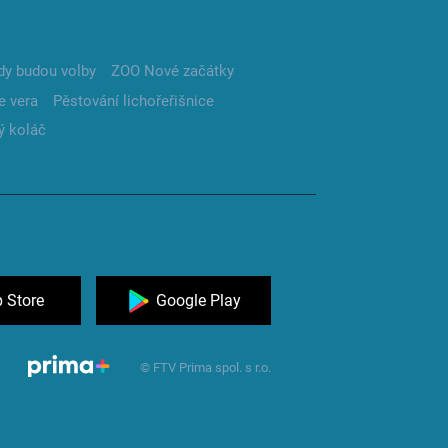
dy budou volby
ZOO Nové začátky
e vera
Pěstování lichořeřišnice
ý koláč
 Store
Google Play
© FTV Prima spol. s r.o.