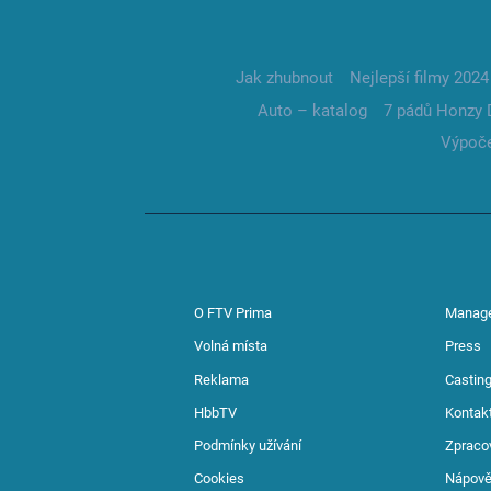
Jak zhubnout
Nejlepší filmy 2024
Auto – katalog
7 pádů Honzy 
Výpoče
O FTV Prima
Manag
Volná místa
Press
Reklama
Casting
HbbTV
Kontak
Podmínky užívání
Zpraco
Cookies
Nápov