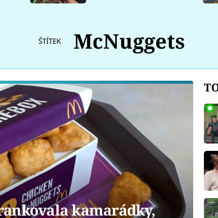
McNuggets
ŠTÍTEK
TO
rankovala kamarádky,