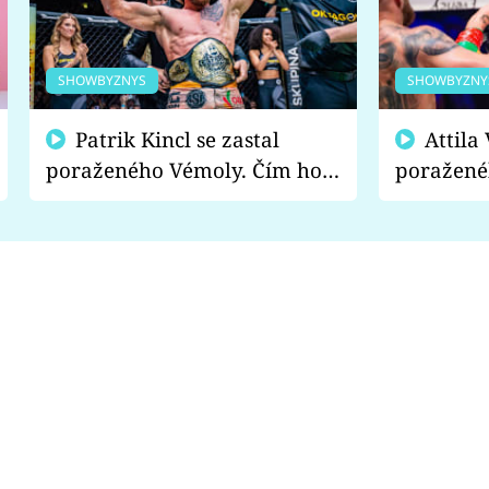
SHOWBYZNYS
SHOWBYZNY
Patrik Kincl se zastal
Attila Végh podpořil
poraženého Vémoly. Čím ho
poražené
fanoušci naštvali?
chce radě
s vítězem