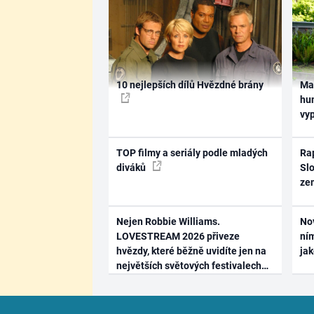
10 nejlepších dílů Hvězdné brány
Ma
hum
vy
TOP filmy a seriály podle mladých
Rap
diváků
Slo
ze
Nejen Robbie Williams.
No
LOVESTREAM 2026 přiveze
ním
hvězdy, které běžně uvidíte jen na
ja
největších světových festivalech