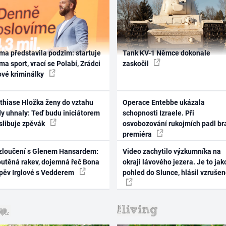
ma představila podzim: startuje
Tank KV-1 Němce dokonale
ma sport, vrací se Polabí, Zrádci
zaskočil
ové kriminálky
thiase Hložka ženy do vztahu
Operace Entebbe ukázala
dy uhnaly: Teď budu iniciátorem
schopnosti Izraele. Při
 slibuje zpěvák
osvobozování rukojmích padl br
premiéra
zloučení s Glenem Hansardem:
Video zachytilo výzkumníka na
outěná rakev, dojemná řeč Bona
okraji lávového jezera. Je to jak
zpěv Irglové s Vedderem
pohled do Slunce, hlásil vzruše