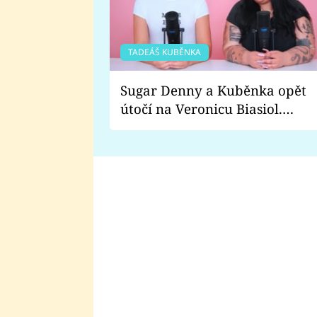
TADEÁŠ KUBĚNKA
Sugar Denny a Kuběnka opět
útočí na Veronicu Biasiol.
Proč je podle nich falešná a
lže o své nevěře?