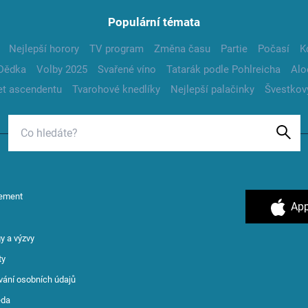
Populární témata
Nejlepší horory
TV program
Změna času
Partie
Počasí
K
Dědka
Volby 2025
Svařené víno
Tatarák podle Pohlreicha
Alo
t ascendentu
Tvarohové knedlíky
Nejlepší palačinky
Švestkov
ement
App
y a výzvy
ty
vání osobních údajů
ěda