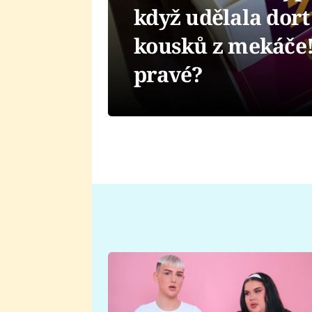
když udělala dort
kousků z mekáče! 
pravé?