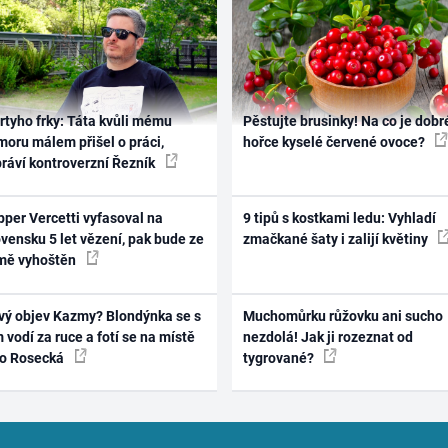
rtyho frky: Táta kvůli mému
Pěstujte brusinky! Na co je dobr
oru málem přišel o práci,
hořce kyselé červené ovoce?
práví kontroverzní Řezník
per Vercetti vyfasoval na
9 tipů s kostkami ledu: Vyhladí
vensku 5 let vězení, pak bude ze
zmačkané šaty i zalijí květiny
mě vyhoštěn
vý objev Kazmy? Blondýnka se s
Muchomůrku růžovku ani sucho
 vodí za ruce a fotí se na místě
nezdolá! Jak ji rozeznat od
ko Rosecká
tygrované?