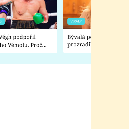
S
VIRÁLY
Bývalá pornoherečka
prozradila, co ji šokova
ho Vémolu. Proč
natáčení Euforie. Vážně
ji zápasit s ním než
bylo drsnější než hanba
 Kinclem?
filmy?