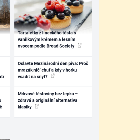
Tartaletky z lineckého těsta s
vanilkovým krémem a lesním
ovocem podle Bread Society
Oslavte Mezinárodní den piva: Proč
mrazák ničí chuť a kdy v horku
atr
vsadit na šnyt?
Mrkvové těstoviny bez lepku –
o
zdravá a originální alternativa
ně
klasiky