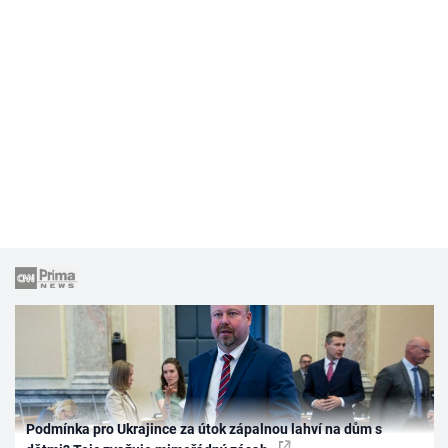
Podmínka pro Ukrajince za útok zápalnou lahví na dům s