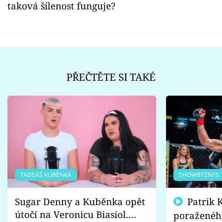
taková šílenost funguje?
PŘEČTĚTE SI TAKÉ
TADEÁŠ KUBĚNKA
SHOWBYZNYS
Sugar Denny a Kuběnka opět
Patrik Kincl se zastal
útočí na Veronicu Biasiol.
poraženéh