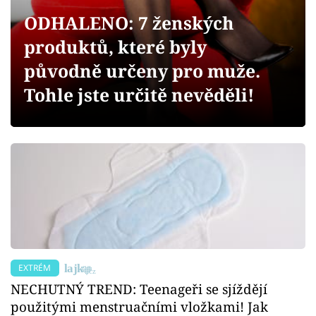
Sex a vztahy
ODHALENO: 7 ženských
Videa
produktů, které byly
původně určeny pro muže.
Sledujte prima+
Tohle jste určitě nevěděli!
Přihlášení
Sledujte nás
EXTRÉM
NECHUTNÝ TREND: Teenageři se sjíždějí
použitými menstruačními vložkami! Jak