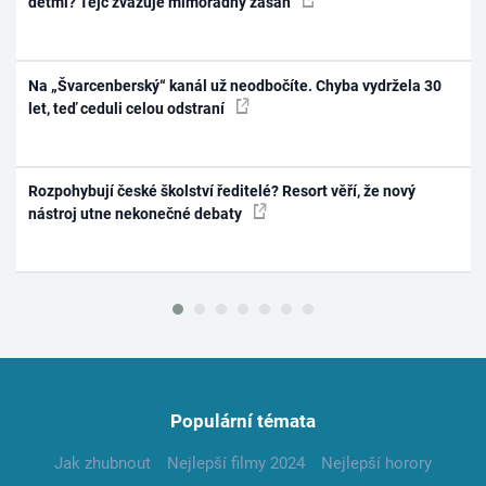
dětmi? Tejc zvažuje mimořádný zásah
Na „Švarcenberský“ kanál už neodbočíte. Chyba vydržela 30
let, teď ceduli celou odstraní
Rozpohybují české školství ředitelé? Resort věří, že nový
nástroj utne nekonečné debaty
Populární témata
Jak zhubnout
Nejlepší filmy 2024
Nejlepší horory