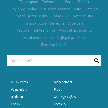
TV program
Změna času
Partie
Počasí
Kdy budou volby
ZOO Nové začátky
Auto – katalog
7 pádů Honzy Dědka
Volby 2025
Svařené víno
Tatarák podle Pohlreicha
Aloe vera
Pěstování lichořeřišnice
Výpočet ascendentu
Tvarohové knedlíky
Nejlepší palačinky
Švestkový koláč
O FTV Prima
Management
Volná místa
Press
Reklama
Castingy a výzvy
HbbTV
Kontakty