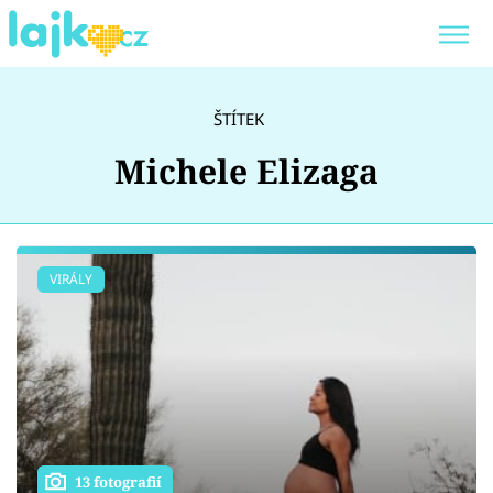
Trendy:
KARLOS VÉMOLA
ONLYFANS
ŠTÍTEK
SHOPAHOLICADEL
CLASH OF THE STARS
Michele Elizaga
Témata
VIRÁLY
Showbyznys
Youtubeři
Virály
13 fotografií