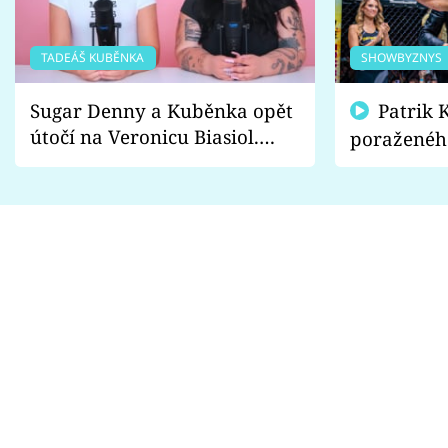
TADEÁŠ KUBĚNKA
SHOWBYZNYS
Sugar Denny a Kuběnka opět
Patrik Kincl se zastal
útočí na Veronicu Biasiol.
poraženéh
Proč je podle nich falešná a
fanoušci n
lže o své nevěře?