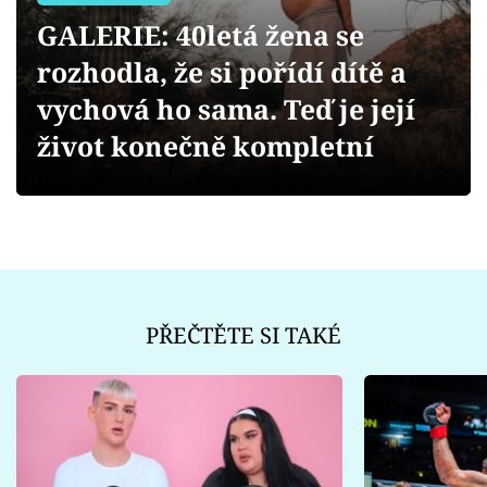
Sex a vztahy
GALERIE: 40letá žena se
Videa
rozhodla, že si pořídí dítě a
vychová ho sama. Teď je její
Sledujte prima+
život konečně kompletní
Přihlášení
Sledujte nás
PŘEČTĚTE SI TAKÉ