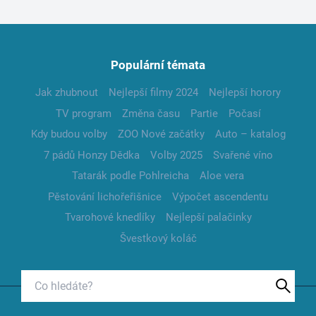
Populární témata
Jak zhubnout
Nejlepší filmy 2024
Nejlepší horory
TV program
Změna času
Partie
Počasí
Kdy budou volby
ZOO Nové začátky
Auto – katalog
7 pádů Honzy Dědka
Volby 2025
Svařené víno
Tatarák podle Pohlreicha
Aloe vera
Pěstování lichořeřišnice
Výpočet ascendentu
Tvarohové knedlíky
Nejlepší palačinky
Švestkový koláč