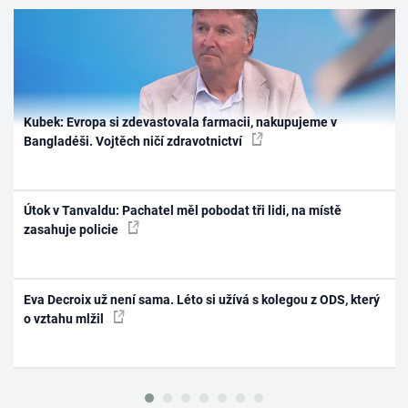
Kubek: Evropa si zdevastovala farmacii, nakupujeme v
Bangladéši. Vojtěch ničí zdravotnictví
Útok v Tanvaldu: Pachatel měl pobodat tři lidi, na místě
zasahuje policie
Eva Decroix už není sama. Léto si užívá s kolegou z ODS, který
o vztahu mlžil