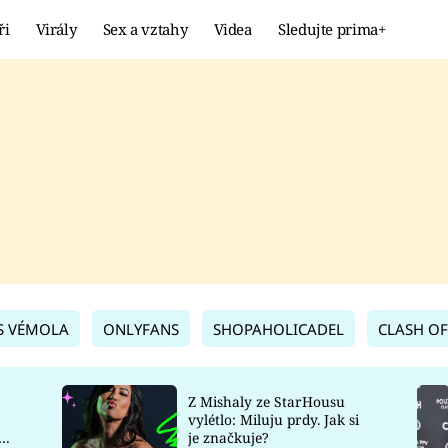
ři
Virály
Sex a vztahy
Videa
Sledujte prima+
Showbyznys
Extrém
VIRÁLY
KURIOZITY
VIDEA
KVÍZY
S VÉMOLA
ONLYFANS
SHOPAHOLICADEL
CLASH OF
Z Mishaly ze StarHousu
vylétlo: Miluju prdy. Jak si
co
je značkuje?