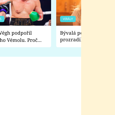
S
VIRÁLY
Bývalá pornoherečka
prozradila, co ji šokova
ho Vémolu. Proč
natáčení Euforie. Vážně
ji zápasit s ním než
bylo drsnější než hanba
 Kinclem?
filmy?