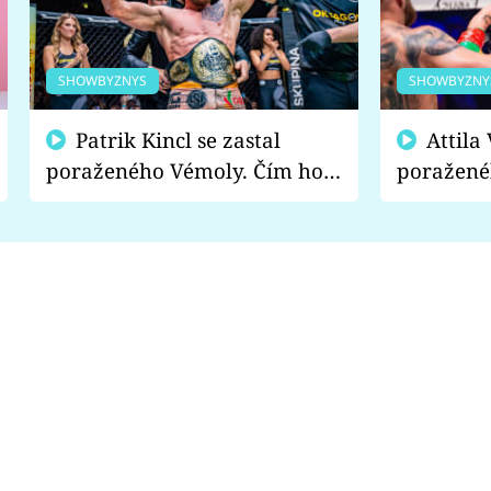
SHOWBYZNYS
SHOWBYZNY
Patrik Kincl se zastal
Attila Végh podpořil
poraženého Vémoly. Čím ho
poražené
fanoušci naštvali?
chce radě
s vítězem