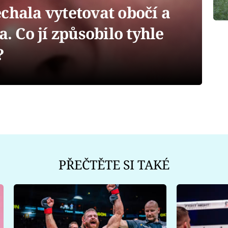
chala vytetovat obočí a
a. Co jí způsobilo tyhle
?
PŘEČTĚTE SI TAKÉ