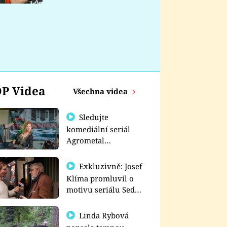
nemá
P Videa
Všechna videa
Sledujte
komediální seriál
Agrometal
exkluzivně na
prima+
Exkluzivně: Josef
Klíma promluvil o
motivu seriálu Sedm
schodů k moci
Linda Rybová