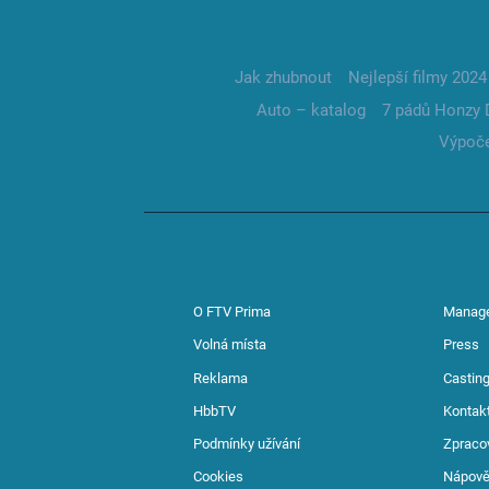
Jak zhubnout
Nejlepší filmy 2024
Auto – katalog
7 pádů Honzy 
Výpoče
O FTV Prima
Manag
Volná místa
Press
Reklama
Casting
HbbTV
Kontak
Podmínky užívání
Zpraco
Cookies
Nápov