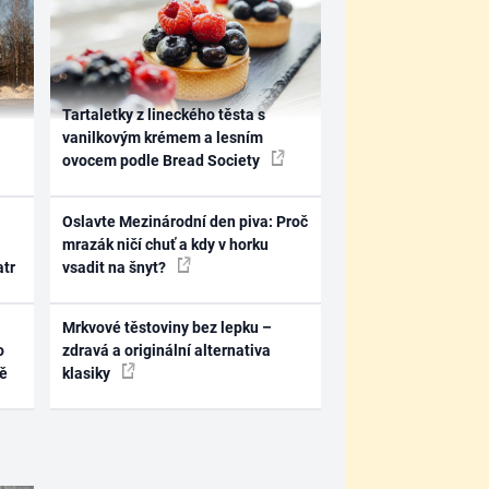
Tartaletky z lineckého těsta s
vanilkovým krémem a lesním
ovocem podle Bread Society
Oslavte Mezinárodní den piva: Proč
mrazák ničí chuť a kdy v horku
atr
vsadit na šnyt?
Mrkvové těstoviny bez lepku –
o
zdravá a originální alternativa
ně
klasiky