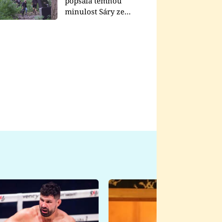
popsala temnou
minulost Sáry ze
seriálu Zákony vlka