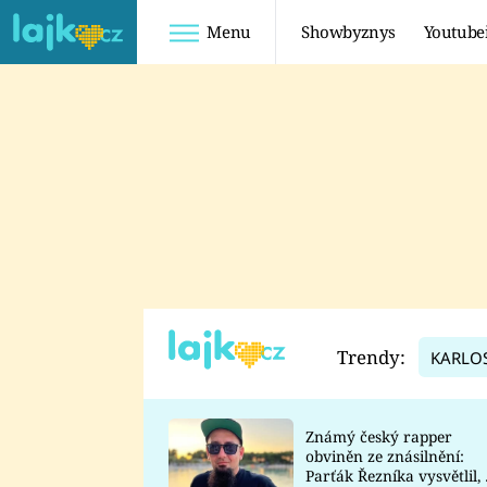
Menu
Showbyznys
Youtube
Youtuberky
Youtubeři
SHOPAHOLICADEL
FATTYPILLOW
ANNA ŠULC
FREESCOOT
SUGAR DENNY
ADAM KAJUMI
LADUŠKA
TADEÁŠ KUBĚNKA
DOMINIKA
DATEL
Trendy:
KARLO
MYSLIVCOVÁ
Známý český rapper
obviněn ze znásilnění:
Parťák Řezníka vysvětlil, 