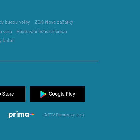
dy budou volby
ZOO Nové začátky
e vera
Pěstování lichořeřišnice
ý koláč
 Store
Google Play
© FTV Prima spol. s r.o.