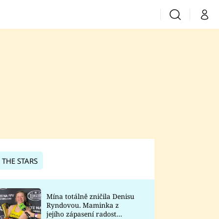
Vyhledávání
Můj 
Prima+
CNN Prima News
Prima Fresh
Prima Living
Prima Zoom
 THE STARS
Prima Lajk
Mína totálně zničila Denisu
Ryndovou. Maminka z
Sledujte nás
jejího zápasení radost