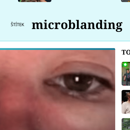
microblanding
ŠTÍTEK
TO