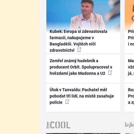
Kubek: Evropa si zdevastovala
Pri
farmacii, nakupujeme v
Pri
Bangladéši. Vojtěch ničí
i n
zdravotnictví
Zemřel známý hudebník a
Ma
producent Orbit. Spolupracoval s
vž
hvězdami jako Madonna a U2
já,
Útok v Tanvaldu: Pachatel měl
Ro
pobodat tři lidi, na místě zasahuje
Pr
policie
a 