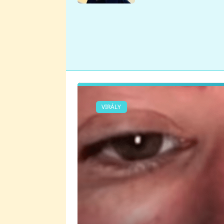
se v Plzni stalo
VIRÁLY