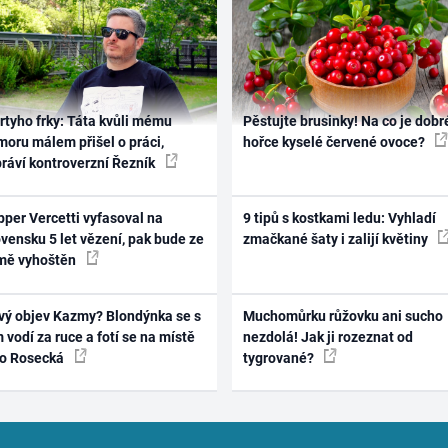
rtyho frky: Táta kvůli mému
Pěstujte brusinky! Na co je dobr
oru málem přišel o práci,
hořce kyselé červené ovoce?
práví kontroverzní Řezník
per Vercetti vyfasoval na
9 tipů s kostkami ledu: Vyhladí
vensku 5 let vězení, pak bude ze
zmačkané šaty i zalijí květiny
mě vyhoštěn
vý objev Kazmy? Blondýnka se s
Muchomůrku růžovku ani sucho
 vodí za ruce a fotí se na místě
nezdolá! Jak ji rozeznat od
ko Rosecká
tygrované?