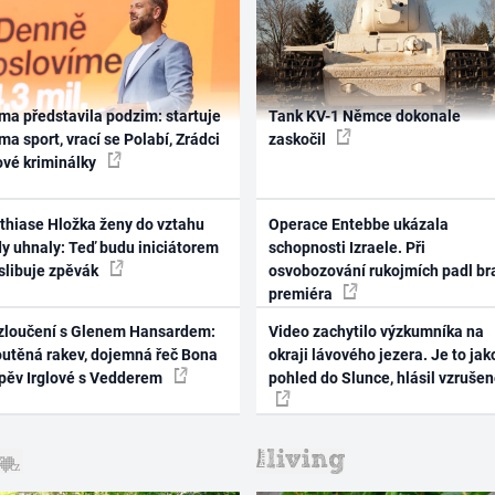
ma představila podzim: startuje
Tank KV-1 Němce dokonale
ma sport, vrací se Polabí, Zrádci
zaskočil
ové kriminálky
thiase Hložka ženy do vztahu
Operace Entebbe ukázala
dy uhnaly: Teď budu iniciátorem
schopnosti Izraele. Při
 slibuje zpěvák
osvobozování rukojmích padl br
premiéra
zloučení s Glenem Hansardem:
Video zachytilo výzkumníka na
outěná rakev, dojemná řeč Bona
okraji lávového jezera. Je to jak
zpěv Irglové s Vedderem
pohled do Slunce, hlásil vzruše