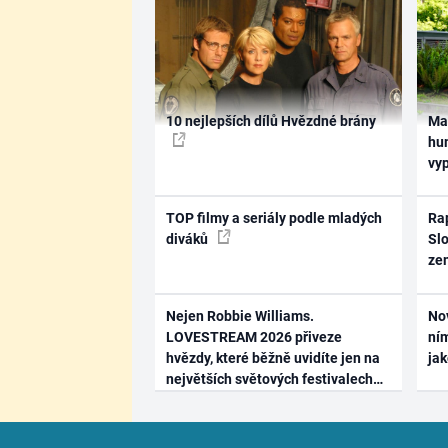
10 nejlepších dílů Hvězdné brány
Ma
hum
vy
TOP filmy a seriály podle mladých
Rap
diváků
Slo
ze
Nejen Robbie Williams.
No
LOVESTREAM 2026 přiveze
ním
hvězdy, které běžně uvidíte jen na
ja
největších světových festivalech