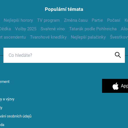
Populární témata
Nejlepší horory
TV program
Změna času
Partie
Počasí
K
Dědka
Volby 2025
Svařené víno
Tatarák podle Pohlreicha
Alo
t ascendentu
Tvarohové knedlíky
Nejlepší palačinky
Švestkov
ement
App
y a výzvy
ty
vání osobních údajů
ěda