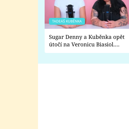
TADEÁŠ KUBĚNKA
Sugar Denny a Kuběnka opět
útočí na Veronicu Biasiol.
Proč je podle nich falešná a
lže o své nevěře?