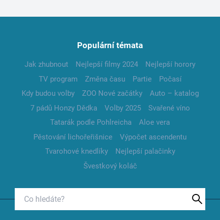
Populární témata
Jak zhubnout
Nejlepší filmy 2024
Nejlepší horory
TV program
Změna času
Partie
Počasí
Kdy budou volby
ZOO Nové začátky
Auto – katalog
7 pádů Honzy Dědka
Volby 2025
Svařené víno
Tatarák podle Pohlreicha
Aloe vera
Pěstování lichořeřišnice
Výpočet ascendentu
Tvarohové knedlíky
Nejlepší palačinky
Švestkový koláč