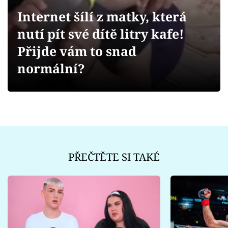
Sex a vztahy
Internet šílí z matky, která
Videa
nutí pít své dítě litry kafe!
Přijde vám to snad
Sledujte prima+
normální?
Přihlášení
Sledujte nás
PŘEČTĚTE SI TAKÉ