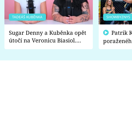
TADEÁŠ KUBĚNKA
SHOWBYZNYS
Sugar Denny a Kuběnka opět
Patrik Kincl se zastal
útočí na Veronicu Biasiol.
poraženéh
Proč je podle nich falešná a
fanoušci n
lže o své nevěře?