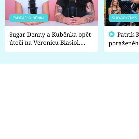
TADEÁŠ KUBĚNKA
SHOWBYZNYS
Sugar Denny a Kuběnka opět
Patrik Kincl se zastal
útočí na Veronicu Biasiol.
poraženéh
Proč je podle nich falešná a
fanoušci n
lže o své nevěře?