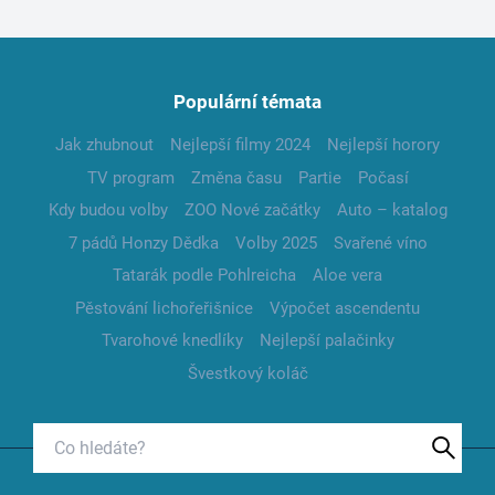
Populární témata
Jak zhubnout
Nejlepší filmy 2024
Nejlepší horory
TV program
Změna času
Partie
Počasí
Kdy budou volby
ZOO Nové začátky
Auto – katalog
7 pádů Honzy Dědka
Volby 2025
Svařené víno
Tatarák podle Pohlreicha
Aloe vera
Pěstování lichořeřišnice
Výpočet ascendentu
Tvarohové knedlíky
Nejlepší palačinky
Švestkový koláč