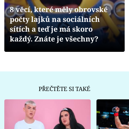
Sex a vztahy
8 věcí, které měly obrovské
Videa
počty lajků na sociálních
sítích a teď je má skoro
Sledujte prima+
každý. Znáte je všechny?
Přihlášení
Sledujte nás
PŘEČTĚTE SI TAKÉ