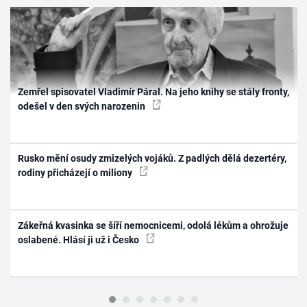
Zemřel spisovatel Vladimír Páral. Na jeho knihy se stály fronty,
odešel v den svých narozenin
Rusko mění osudy zmizelých vojáků. Z padlých dělá dezertéry,
rodiny přicházejí o miliony
Zákeřná kvasinka se šíří nemocnicemi, odolá lékům a ohrožuje
oslabené. Hlásí ji už i Česko