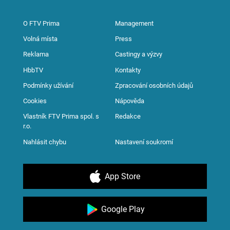
O FTV Prima
Management
Volná místa
Press
Reklama
Castingy a výzvy
HbbTV
Kontakty
Podmínky užívání
Zpracování osobních údajů
Cookies
Nápověda
Vlastník FTV Prima spol. s
Redakce
r.o.
Nahlásit chybu
Nastavení soukromí
App Store
Google Play