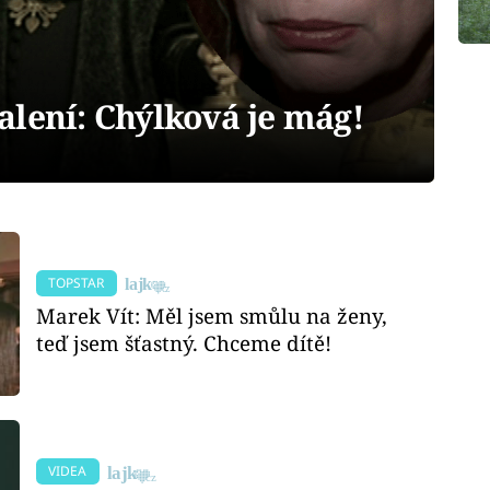
alení: Chýlková je mág!
TOPSTAR
Marek Vít: Měl jsem smůlu na ženy,
teď jsem šťastný. Chceme dítě!
VIDEA