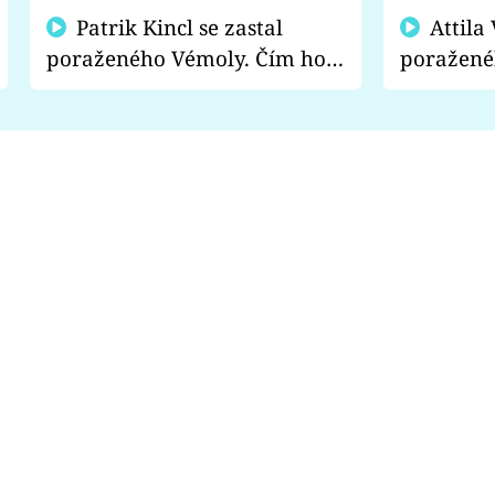
Patrik Kincl se zastal
Attila Végh podpořil
poraženého Vémoly. Čím ho
poražené
fanoušci naštvali?
chce radě
s vítězem