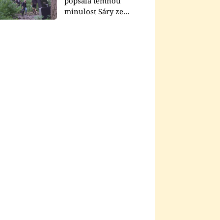
popsala temnou
minulost Sáry ze
seriálu Zákony vlka