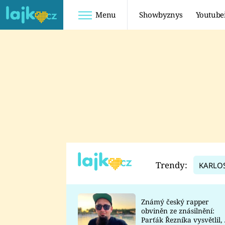
Menu
Showbyznys
Youtube
Youtuberky
Youtubeři
SHOPAHOLICADEL
FATTYPILLOW
ANNA ŠULC
FREESCOOT
SUGAR DENNY
ADAM KAJUMI
LADUŠKA
TADEÁŠ KUBĚNKA
DOMINIKA
DATEL
Trendy:
KARLO
MYSLIVCOVÁ
Známý český rapper
obviněn ze znásilnění:
Parťák Řezníka vysvětlil, 