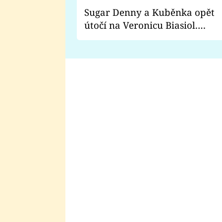
Sugar Denny a Kuběnka opět
útočí na Veronicu Biasiol.
Proč je podle nich falešná a
lže o své nevěře?