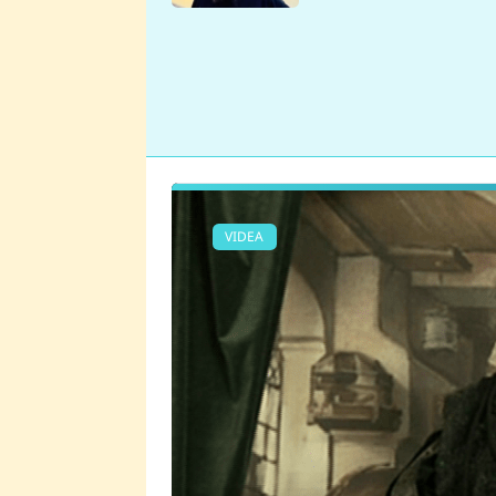
se v Plzni stalo
VIDEA