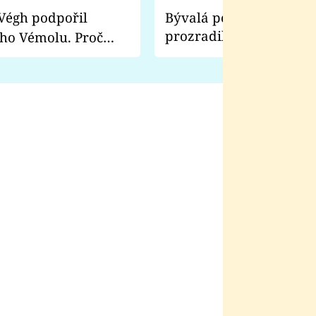
Bývalá pornoherečka
prozradila, co ji šokova
ho Vémolu. Proč
natáčení Euforie. Vážně
ji zápasit s ním než
bylo drsnější než hanba
 Kinclem?
filmy?