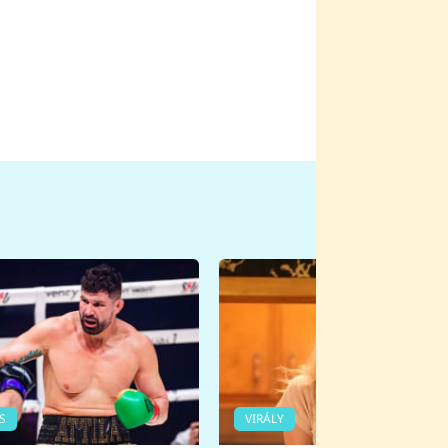
S
VIRÁLY