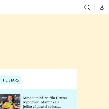
Vyhledávání
Můj 
Prima+
CNN Prima News
Prima Fresh
Prima Living
Prima Zoom
 THE STARS
Prima Lajk
Mína totálně zničila Denisu
Ryndovou. Maminka z
Sledujte nás
jejího zápasení radost