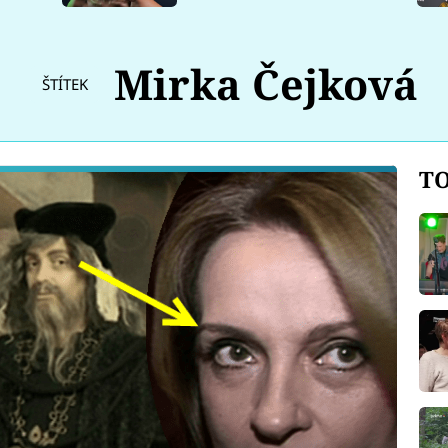
Mirka Čejková
ŠTÍTEK
TO