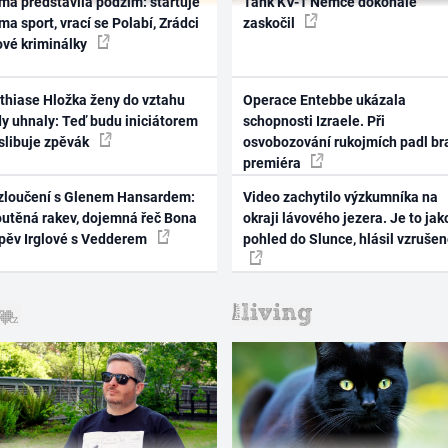
ma představila podzim: startuje
Tank KV-1 Němce dokonale
ma sport, vrací se Polabí, Zrádci
zaskočil
ové kriminálky
thiase Hložka ženy do vztahu
Operace Entebbe ukázala
dy uhnaly: Teď budu iniciátorem
schopnosti Izraele. Při
 slibuje zpěvák
osvobozování rukojmích padl br
premiéra
zloučení s Glenem Hansardem:
Video zachytilo výzkumníka na
outěná rakev, dojemná řeč Bona
okraji lávového jezera. Je to jak
zpěv Irglové s Vedderem
pohled do Slunce, hlásil vzruše