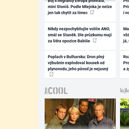
Boj s migranty Evropa prohrála,
Pri
míní Stoniš. Podle Mlejnka je nelze
Pri
jen tak chytit za límec
i n
Nikdy nezpochybňujte voliče ANO,
Ma
smál se Staněk. Dle průzkumu mají
vž
za lídra opozice Babiše
já,
Poplach v Bulharsku: Dron plný
Ro
výbušnin explodoval kousek od
Pr
plynovodu, jeho původ je nejasný
a 