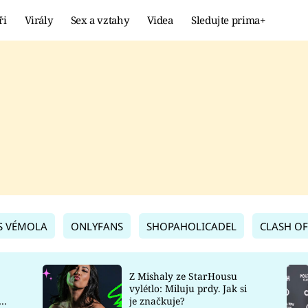
ři
Virály
Sex a vztahy
Videa
Sledujte prima+
Showbyznys
Extrém
VIRÁLY
KURIOZITY
VIDEA
KVÍZY
S VÉMOLA
ONLYFANS
SHOPAHOLICADEL
CLASH OF
Z Mishaly ze StarHousu
vylétlo: Miluju prdy. Jak si
co
je značkuje?