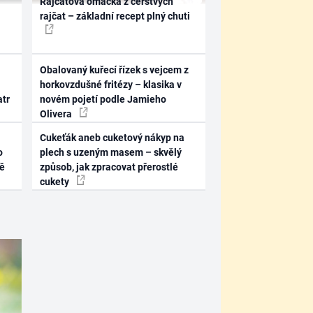
Rajčatová omáčka z čerstvých
rajčat – základní recept plný chuti
Obalovaný kuřecí řízek s vejcem z
horkovzdušné fritézy – klasika v
atr
novém pojetí podle Jamieho
Olivera
Cukeťák aneb cuketový nákyp na
o
plech s uzeným masem – skvělý
ně
způsob, jak zpracovat přerostlé
cukety