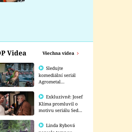
nemá
P Videa
Všechna videa
Sledujte
komediální seriál
Agrometal
exkluzivně na
prima+
Exkluzivně: Josef
Klíma promluvil o
motivu seriálu Sedm
schodů k moci
Linda Rybová