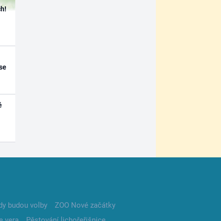
h!
se
é
dy budou volby
ZOO Nové začátky
e vera
Pěstování lichořeřišnice