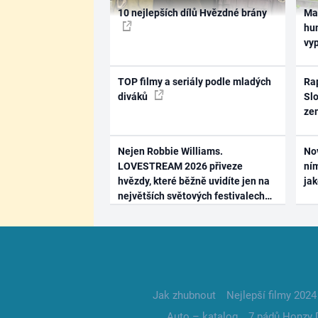
10 nejlepších dílů Hvězdné brány
Ma
hum
vy
TOP filmy a seriály podle mladých
Rap
diváků
Slo
ze
Nejen Robbie Williams.
No
LOVESTREAM 2026 přiveze
ním
hvězdy, které běžně uvidíte jen na
ja
největších světových festivalech
Jak zhubnout
Nejlepší filmy 2024
Auto – katalog
7 pádů Honzy 