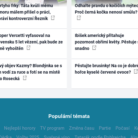
rtyho frky: Táta kvůli mému
Odhalte pravdu o kočičích mýtec
oru málem přišel o práci,
Proč černá kočka nenosí smůlu?
práví kontroverzní Řezník
per Vercetti vyfasoval na
Ibišek americký přitahuje
vensku 5 let vězení, pak bude ze
pozornost obřími květy. Pěstuje 
mě vyhoštěn
snadno
vý objev Kazmy? Blondýnka se s
Pěstujte brusinky! Na co je dobr
 vodí za ruce a fotí se na místě
hořce kyselé červené ovoce?
ko Rosecká
Populární témata
Nejlepší horory
TV program
Změna času
Partie
Počasí
K
Dědka
Volby 2025
Svařené víno
Tatarák podle Pohlreicha
Alo