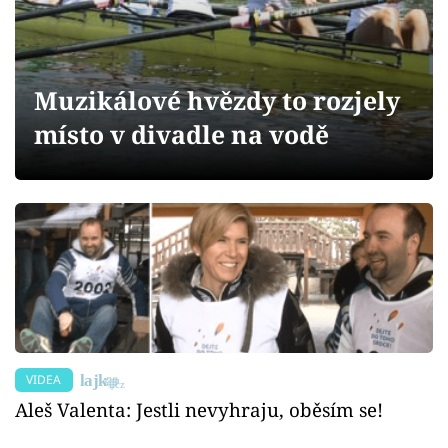
Sex a vztahy
Videa
Muzikálové hvězdy to rozjely
Sledujte prima+
místo v divadle na vodě
Přihlášení
Sledujte nás
VIDEA
Aleš Valenta: Jestli nevyhraju, oběsím se!