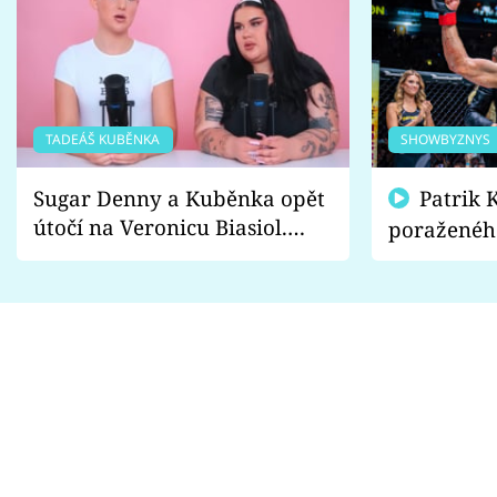
TADEÁŠ KUBĚNKA
SHOWBYZNYS
Sugar Denny a Kuběnka opět
Patrik Kincl se zastal
útočí na Veronicu Biasiol.
poraženéh
Proč je podle nich falešná a
fanoušci n
lže o své nevěře?