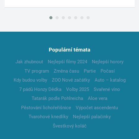
Populární témata
Jak zhubnout
Nejlepší filmy 2024
Nejlepší horory
TV program
Změna času
Partie
Počasí
Kdy budou volby
ZOO Nové začátky
Auto – katalog
7 pádů Honzy Dědka
Volby 2025
Svařené víno
Tatarák podle Pohlreicha
Aloe vera
Pěstování lichořeřišnice
Výpočet ascendentu
Tvarohové knedlíky
Nejlepší palačinky
Švestkový koláč