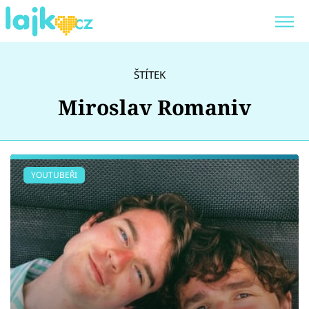
Trendy:
KARLOS VÉMOLA
ONLYFANS
ŠTÍTEK
SHOPAHOLICADEL
CLASH OF THE STARS
Miroslav Romaniv
Témata
YOUTUBEŘI
Showbyznys
Youtubeři
Virály