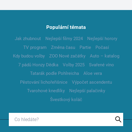
Populární témata
Jak zhubnout
Nejlepší filmy 2024
Nejlepší horory
TV program
Změna času
Partie
Počasí
Kdy budou volby
ZOO Nové začátky
Auto – katalog
7 pádů Honzy Dědka
Volby 2025
Svařené víno
Tatarák podle Pohlreicha
Aloe vera
Pěstování lichořeřišnice
Výpočet ascendentu
Tvarohové knedlíky
Nejlepší palačinky
Švestkový koláč