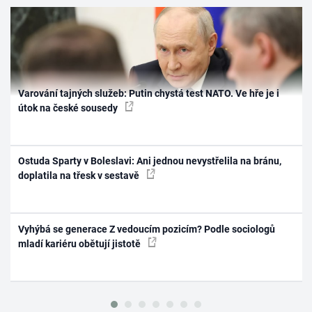
Varování tajných služeb: Putin chystá test NATO. Ve hře je i
útok na české sousedy
Ostuda Sparty v Boleslavi: Ani jednou nevystřelila na bránu,
doplatila na třesk v sestavě
Vyhýbá se generace Z vedoucím pozicím? Podle sociologů
mladí kariéru obětují jistotě