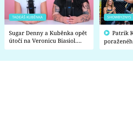
TADEÁŠ KUBĚNKA
SHOWBYZNYS
Sugar Denny a Kuběnka opět
Patrik Kincl se zastal
útočí na Veronicu Biasiol.
poraženéh
Proč je podle nich falešná a
fanoušci n
lže o své nevěře?