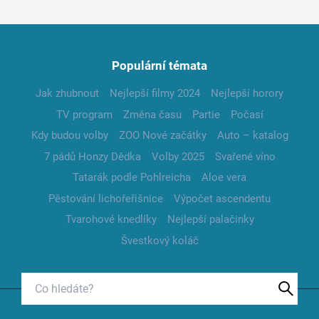
Populární témata
Jak zhubnout
Nejlepší filmy 2024
Nejlepší horory
TV program
Změna času
Partie
Počasí
Kdy budou volby
ZOO Nové začátky
Auto – katalog
7 pádů Honzy Dědka
Volby 2025
Svařené víno
Tatarák podle Pohlreicha
Aloe vera
Pěstování lichořeřišnice
Výpočet ascendentu
Tvarohové knedlíky
Nejlepší palačinky
Švestkový koláč