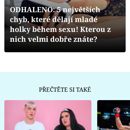
Sex a vztahy
ODHALENO: 5 největších
Videa
chyb, které dělají mladé
holky během sexu! Kterou z
Sledujte prima+
nich velmi dobře znáte?
Přihlášení
Sledujte nás
PŘEČTĚTE SI TAKÉ