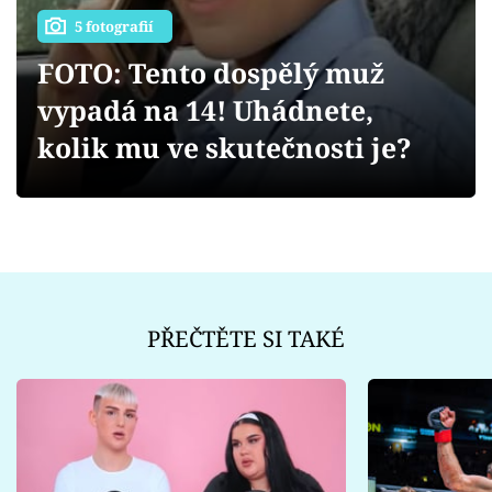
Sex a vztahy
5 fotografií
Videa
FOTO: Tento dospělý muž
vypadá na 14! Uhádnete,
Sledujte prima+
kolik mu ve skutečnosti je?
Přihlášení
Sledujte nás
PŘEČTĚTE SI TAKÉ