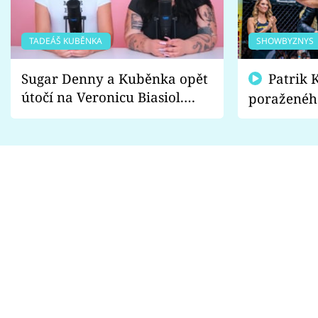
TADEÁŠ KUBĚNKA
SHOWBYZNYS
Sugar Denny a Kuběnka opět
Patrik Kincl se zastal
útočí na Veronicu Biasiol.
poraženéh
Proč je podle nich falešná a
fanoušci n
lže o své nevěře?