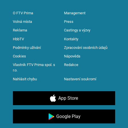
O FTV Prima
Management
Volná místa
Press
Reklama
Castingy a výzvy
HbbTV
Kontakty
Podmínky užívání
Zpracování osobních údajů
Cookies
Nápověda
Vlastník FTV Prima spol. s
Redakce
r.o.
Nahlásit chybu
Nastavení soukromí
App Store
Google Play