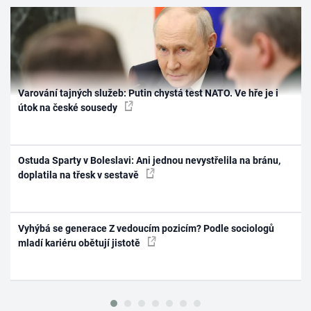
Varování tajných služeb: Putin chystá test NATO. Ve hře je i
útok na české sousedy
Ostuda Sparty v Boleslavi: Ani jednou nevystřelila na bránu,
doplatila na třesk v sestavě
Vyhýbá se generace Z vedoucím pozicím? Podle sociologů
mladí kariéru obětují jistotě