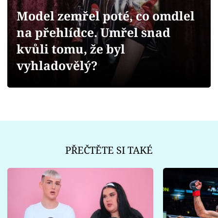
Sex a vztahy
Model zemřel poté, co omdlel
Videa
na přehlídce. Umřel snad
kvůli tomu, že byl
Sledujte prima+
vyhladovělý?
Přihlášení
Sledujte nás
PŘEČTĚTE SI TAKÉ