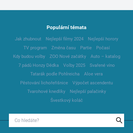
Populární témata
Jak zhubnout
Nejlepší filmy 2024
Nejlepší horory
TV program
Změna času
Partie
Počasí
Kdy budou volby
ZOO Nové začátky
Auto – katalog
7 pádů Honzy Dědka
Volby 2025
Svařené víno
Tatarák podle Pohlreicha
Aloe vera
Pěstování lichořeřišnice
Výpočet ascendentu
Tvarohové knedlíky
Nejlepší palačinky
Švestkový koláč