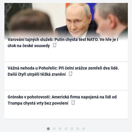
Varování tajných služeb: Putin chystá test NATO. Ve hře je i
útok na české sousedy
Vážná nehoda u Pohořelic: Při čelní srážce zemřeli dva lidé.
Další čtyři utrpěli těžká zranění
Grónsko v pohotovosti: Americká firma napojená na lidi od
Trumpa chystá vrty bez povolení