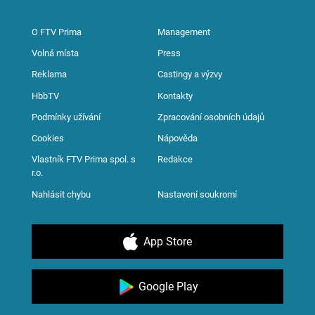
O FTV Prima
Management
Volná místa
Press
Reklama
Castingy a výzvy
HbbTV
Kontakty
Podmínky užívání
Zpracování osobních údajů
Cookies
Nápověda
Vlastník FTV Prima spol. s
Redakce
r.o.
Nahlásit chybu
Nastavení soukromí
App Store
Google Play