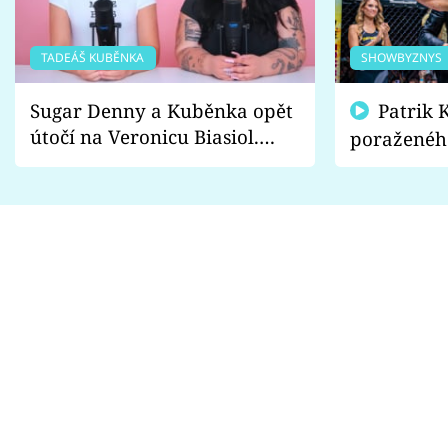
TADEÁŠ KUBĚNKA
SHOWBYZNYS
Sugar Denny a Kuběnka opět
Patrik Kincl se zastal
útočí na Veronicu Biasiol.
poraženéh
Proč je podle nich falešná a
fanoušci n
lže o své nevěře?