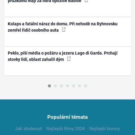
průzkumu mají za lídra opozice Babiše
Kolaps a fatální náraz do domu. Při nehodě na Ryhnovsku
zemřel řidič osobního auta
Peklo, píší média o požáru u jezera Lago di Garda. Prchají
stovky lidí, oblast zahalil dým
Populární témata
Jak zhubnout
Nejlepší filmy 2024
Nejlepší horory