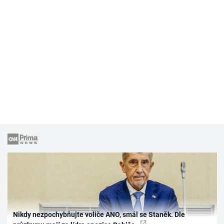
Nikdy nezpochybňujte voliče ANO, smál se Staněk. Dle