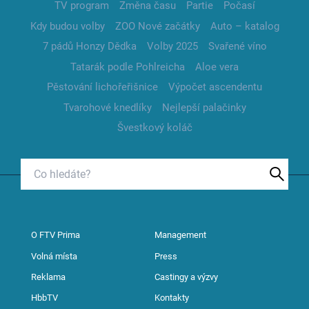
TV program
Změna času
Partie
Počasí
Kdy budou volby
ZOO Nové začátky
Auto – katalog
7 pádů Honzy Dědka
Volby 2025
Svařené víno
Tatarák podle Pohlreicha
Aloe vera
Pěstování lichořeřišnice
Výpočet ascendentu
Tvarohové knedlíky
Nejlepší palačinky
Švestkový koláč
O FTV Prima
Management
Volná místa
Press
Reklama
Castingy a výzvy
HbbTV
Kontakty