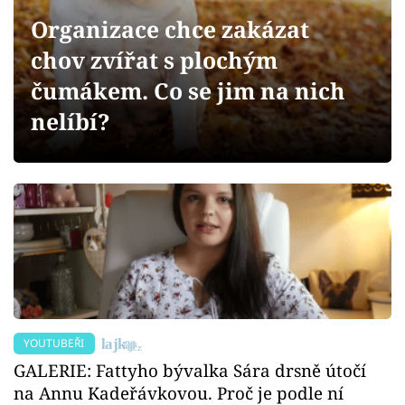
Sex a vztahy
Organizace chce zakázat
Videa
chov zvířat s plochým
čumákem. Co se jim na nich
Sledujte prima+
nelíbí?
Přihlášení
Sledujte nás
YOUTUBEŘI
GALERIE: Fattyho bývalka Sára drsně útočí
na Annu Kadeřávkovou. Proč je podle ní