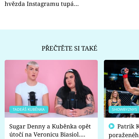
hvězda Instagramu tupá…
PŘEČTĚTE SI TAKÉ
TADEÁŠ KUBĚNKA
SHOWBYZNYS
Sugar Denny a Kuběnka opět
Patrik Kincl se zastal
útočí na Veronicu Biasiol.
poraženéh