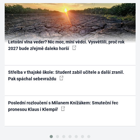
Letošní vlna veder? Nic moc, míní vědci. Vysvětlili, proč rok
2027 bude zřejmě daleko horší
Střelba v thajské škole: Student zabil učitele a další zranil.
Pak spáchal sebevraždu
Poslední rozloučení s Milanem Knížákem: Smuteční řec
pronesou Klaus i Klempíř