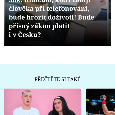
Sex a vztahy
člověka při telefonování,
Videa
bude hrozit doživotí! Bude
přísný zákon platit
Sledujte prima+
i v Česku?
Přihlášení
Sledujte nás
PŘEČTĚTE SI TAKÉ