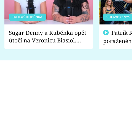
TADEÁŠ KUBĚNKA
SHOWBYZNYS
Sugar Denny a Kuběnka opět
Patrik Kincl se zastal
útočí na Veronicu Biasiol.
poraženéh
Proč je podle nich falešná a
fanoušci n
lže o své nevěře?