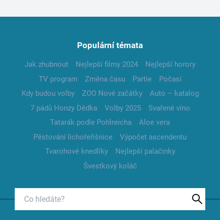
Populární témata
Jak zhubnout
Nejlepší filmy 2024
Nejlepší horory
TV program
Změna času
Partie
Počasí
Kdy budou volby
ZOO Nové začátky
Auto – katalog
7 pádů Honzy Dědka
Volby 2025
Svařené víno
Tatarák podle Pohlreicha
Aloe vera
Pěstování lichořeřišnice
Výpočet ascendentu
Tvarohové knedlíky
Nejlepší palačinky
Švestkový koláč