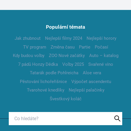
Populární témata
Jak zhubnout
Nejlepší filmy 2024
Nejlepší horory
TV program
Změna času
Partie
Počasí
Kdy budou volby
ZOO Nové začátky
Auto – katalog
7 pádů Honzy Dědka
Volby 2025
Svařené víno
Tatarák podle Pohlreicha
Aloe vera
Pěstování lichořeřišnice
Výpočet ascendentu
Tvarohové knedlíky
Nejlepší palačinky
Švestkový koláč