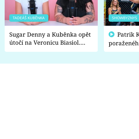
TADEÁŠ KUBĚNKA
SHOWBYZNYS
Sugar Denny a Kuběnka opět
Patrik Kincl se zastal
útočí na Veronicu Biasiol.
poraženéh
Proč je podle nich falešná a
fanoušci n
lže o své nevěře?