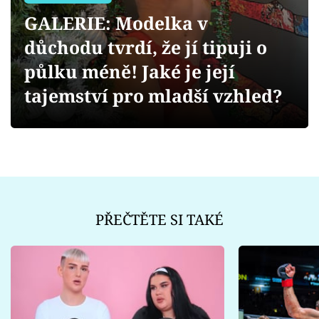
Sex a vztahy
GALERIE: Modelka v
Videa
důchodu tvrdí, že jí tipuji o
půlku méně! Jaké je její
Sledujte prima+
tajemství pro mladší vzhled?
Přihlášení
Sledujte nás
PŘEČTĚTE SI TAKÉ