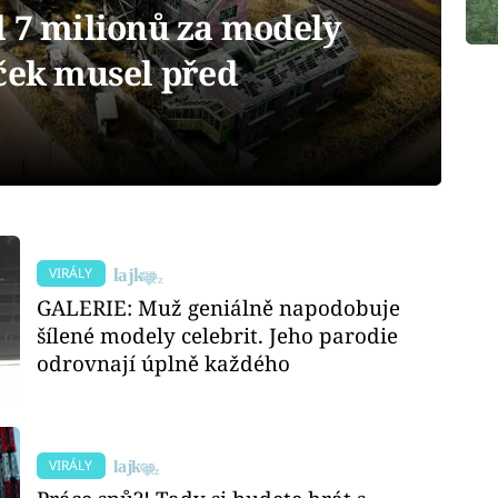
l 7 milionů za modely
íček musel před
VIRÁLY
GALERIE: Muž geniálně napodobuje
šílené modely celebrit. Jeho parodie
odrovnají úplně každého
VIRÁLY