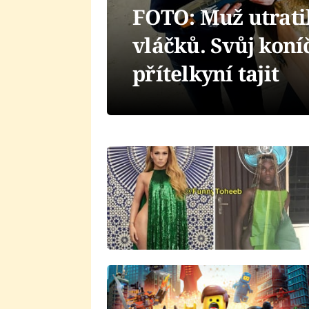
FOTO: Muž utrati
vláčků. Svůj kon
přítelkyní tajit