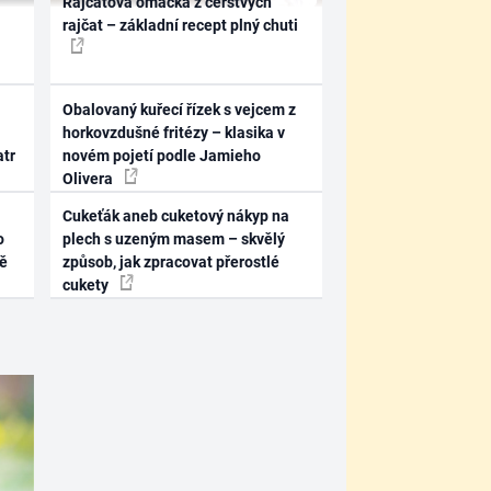
Rajčatová omáčka z čerstvých
rajčat – základní recept plný chuti
Obalovaný kuřecí řízek s vejcem z
horkovzdušné fritézy – klasika v
atr
novém pojetí podle Jamieho
Olivera
Cukeťák aneb cuketový nákyp na
o
plech s uzeným masem – skvělý
ně
způsob, jak zpracovat přerostlé
cukety