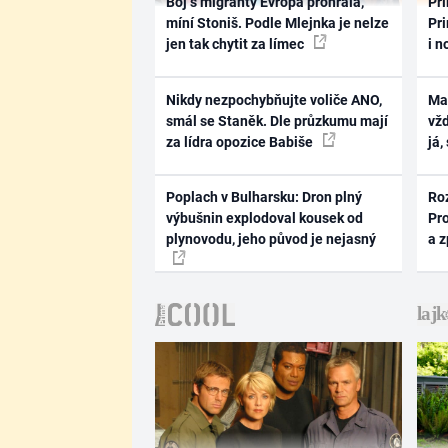
Boj s migranty Evropa prohrála,
Pri
míní Stoniš. Podle Mlejnka je nelze
Pri
jen tak chytit za límec
i n
Nikdy nezpochybňujte voliče ANO,
Ma
smál se Staněk. Dle průzkumu mají
vž
za lídra opozice Babiše
já,
Poplach v Bulharsku: Dron plný
Ro
výbušnin explodoval kousek od
Pr
plynovodu, jeho původ je nejasný
a 