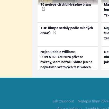
10 nejlepších dílů Hvězdné brány
Ma
hum
vy
TOP filmy a seriály podle mladých
Rap
diváků
Slo
ze
Nejen Robbie Williams.
No
LOVESTREAM 2026 přiveze
ním
hvězdy, které běžně uvidíte jen na
ja
největších světových festivalech
Jak zhubnout
Nejlepší filmy 2024
Auto – katalog
7 pádů Honzy 