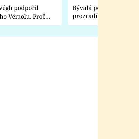
Bývalá pornoherečka
prozradila, co ji šokova
ho Vémolu. Proč
natáčení Euforie. Vážně
ji zápasit s ním než
bylo drsnější než hanba
 Kinclem?
filmy?