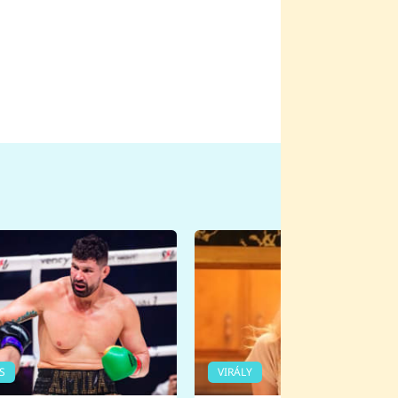
S
VIRÁLY