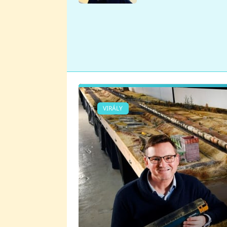
se v Plzni stalo
VIRÁLY