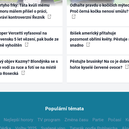
rtyho frky: Táta kvůli mému
Odhalte pravdu o kočičích mýtec
oru málem přišel o práci,
Proč černá kočka nenosí smůlu?
práví kontroverzní Řezník
per Vercetti vyfasoval na
Ibišek americký přitahuje
vensku 5 let vězení, pak bude ze
pozornost obřími květy. Pěstuje 
mě vyhoštěn
snadno
vý objev Kazmy? Blondýnka se s
Pěstujte brusinky! Na co je dobr
 vodí za ruce a fotí se na místě
hořce kyselé červené ovoce?
ko Rosecká
Populární témata
Nejlepší horory
TV program
Změna času
Partie
Počasí
K
Dědka
Volby 2025
Svařené víno
Tatarák podle Pohlreicha
Alo