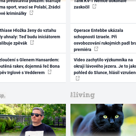
ma představila podzim: startuje
Tank KV-1 Němce dokonale
ma sport, vrací se Polabí, Zrádci
zaskočil
ové kriminálky
thiase Hložka ženy do vztahu
Operace Entebbe ukázala
dy uhnaly: Teď budu iniciátorem
schopnosti Izraele. Při
 slibuje zpěvák
osvobozování rukojmích padl br
premiéra
zloučení s Glenem Hansardem:
Video zachytilo výzkumníka na
outěná rakev, dojemná řeč Bona
okraji lávového jezera. Je to jak
zpěv Irglové s Vedderem
pohled do Slunce, hlásil vzruše