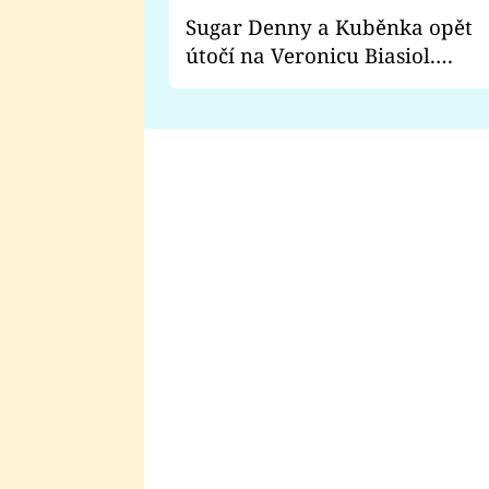
Sugar Denny a Kuběnka opět
útočí na Veronicu Biasiol.
Proč je podle nich falešná a
lže o své nevěře?