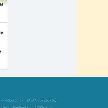
h!
se
é
dy budou volby
ZOO Nové začátky
e vera
Pěstování lichořeřišnice