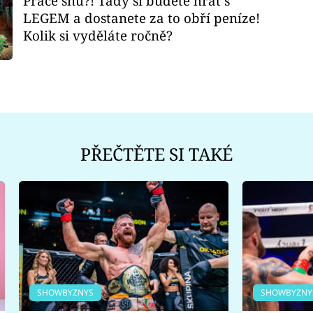
Práce snů?! Tady si budete hrát s
LEGEM a dostanete za to obří peníze!
Kolik si vyděláte ročně?
PŘEČTĚTE SI TAKÉ
SHOWBYZNYS
SHOWBYZNY