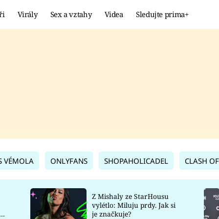
ři
Virály
Sex a vztahy
Videa
Sledujte prima+
Showbyznys
Extrém
VIRÁLY
KURIOZITY
VIDEA
KVÍZY
S VÉMOLA
ONLYFANS
SHOPAHOLICADEL
CLASH OF
Z Mishaly ze StarHousu
vylétlo: Miluju prdy. Jak si
co
je značkuje?