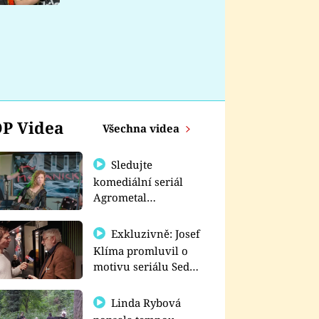
nemá
P Videa
Všechna videa
Sledujte
komediální seriál
Agrometal
exkluzivně na
prima+
Exkluzivně: Josef
Klíma promluvil o
motivu seriálu Sedm
schodů k moci
Linda Rybová