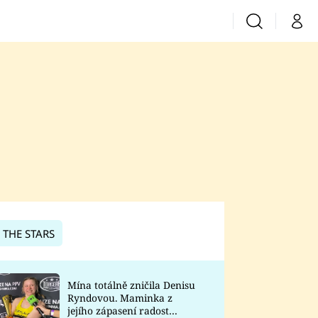
Vyhledávání
Můj 
Prima+
CNN Prima News
Prima Fresh
Prima Living
Prima Zoom
 THE STARS
Prima Lajk
Mína totálně zničila Denisu
Ryndovou. Maminka z
Sledujte nás
jejího zápasení radost