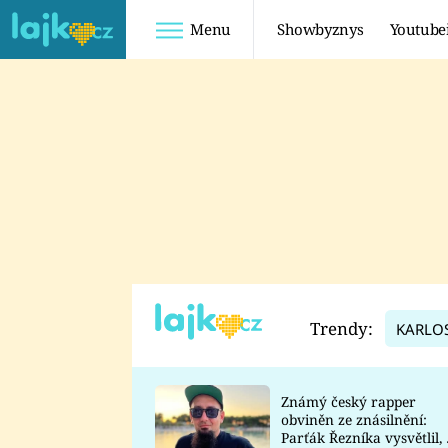
Menu
Showbyznys
Youtube
Youtuberky
Youtubeři
SHOPAHOLICADEL
FATTYPILLOW
ANNA ŠULC
FREESCOOT
SUGAR DENNY
ADAM KAJUMI
LADUŠKA
TADEÁŠ KUBĚNKA
DOMINIKA
DATEL
Trendy:
KARLO
MYSLIVCOVÁ
Známý český rapper
obviněn ze znásilnění:
Parťák Řezníka vysvětlil, 