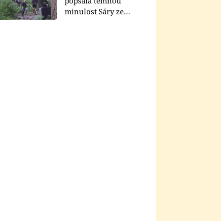
popsala temnou
minulost Sáry ze
seriálu Zákony vlka