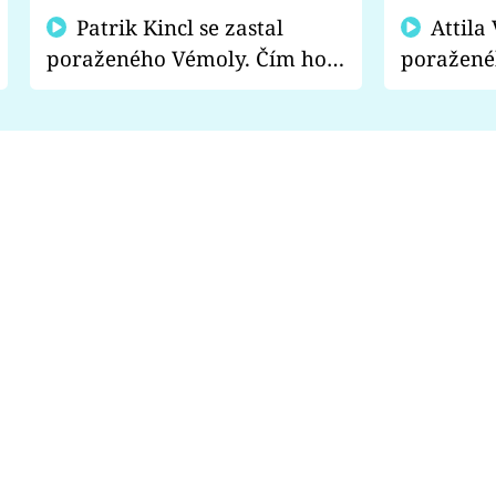
Patrik Kincl se zastal
Attila Végh podpořil
poraženého Vémoly. Čím ho
poražené
fanoušci naštvali?
chce radě
s vítězem