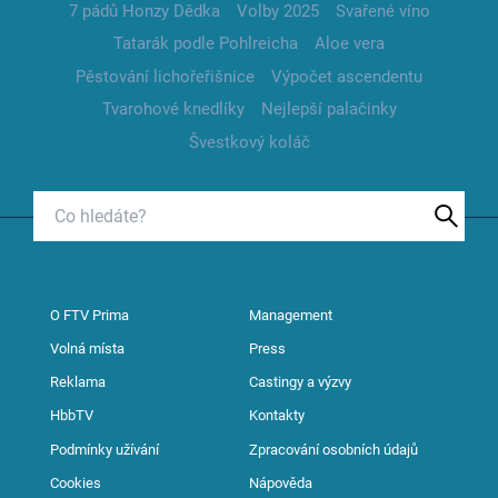
7 pádů Honzy Dědka
Volby 2025
Svařené víno
Tatarák podle Pohlreicha
Aloe vera
Pěstování lichořeřišnice
Výpočet ascendentu
Tvarohové knedlíky
Nejlepší palačinky
Švestkový koláč
O FTV Prima
Management
Volná místa
Press
Reklama
Castingy a výzvy
HbbTV
Kontakty
Podmínky užívání
Zpracování osobních údajů
Cookies
Nápověda