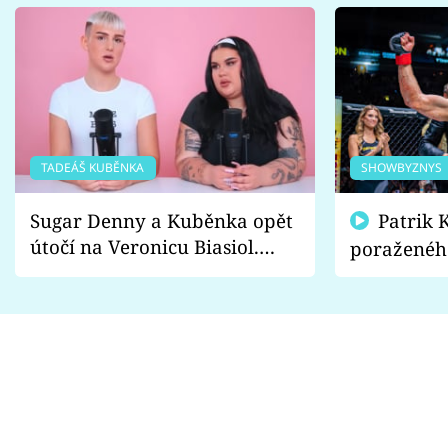
TADEÁŠ KUBĚNKA
SHOWBYZNYS
Sugar Denny a Kuběnka opět
Patrik Kincl se zastal
útočí na Veronicu Biasiol.
poraženéh
Proč je podle nich falešná a
fanoušci n
lže o své nevěře?