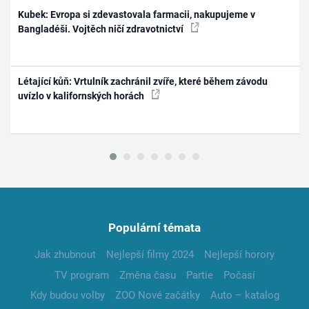
Kubek: Evropa si zdevastovala farmacii, nakupujeme v
Bangladéši. Vojtěch ničí zdravotnictví
Létající kůň: Vrtulník zachránil zvíře, které během závodu
uvízlo v kalifornských horách
Populární témata
Jak zhubnout
Nejlepší filmy 2024
Nejlepší horory
TV program
Změna času
Partie
Počasí
Kdy budou volby
ZOO Nové začátky
Auto – katalog