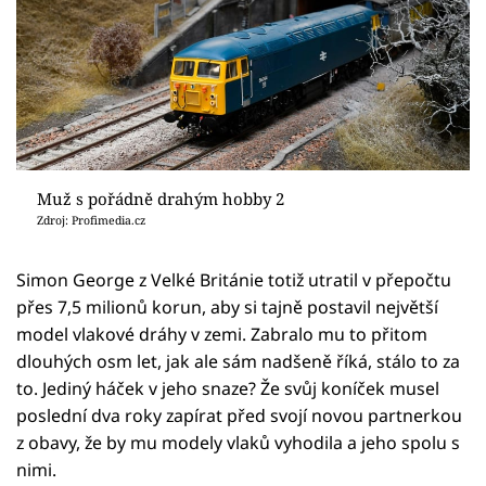
Muž s pořádně drahým hobby 2
Zdroj: Profimedia.cz
Simon George z Velké Británie totiž utratil v přepočtu
přes 7,5 milionů korun, aby si tajně postavil největší
model vlakové dráhy v zemi. Zabralo mu to přitom
dlouhých osm let, jak ale sám nadšeně říká, stálo to za
to. Jediný háček v jeho snaze? Že svůj koníček musel
poslední dva roky zapírat před svojí novou partnerkou
z obavy, že by mu modely vlaků vyhodila a jeho spolu s
nimi.