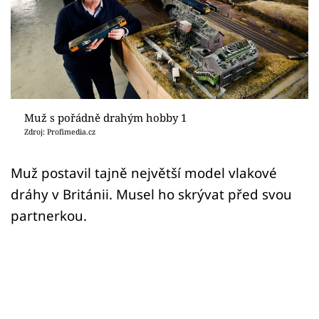
Sex a vztahy
Videa
Sledujte prima+
Přihlášení
Muž s pořádně drahým hobby 1
Zdroj: Profimedia.cz
Sledujte nás
Muž postavil tajně největší model vlakové
dráhy v Británii. Musel ho skrývat před svou
partnerkou.