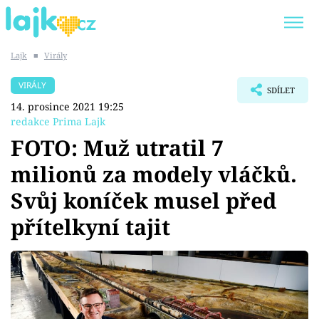
Lajk
■
Virály
Trendy:
KARLOS VÉMOLA
ONLYFANS
VIRÁLY
SDÍLET
SHOPAHOLICADEL
CLASH OF THE STARS
14. prosince 2021 19:25
redakce Prima Lajk
FOTO: Muž utratil 7
milionů za modely vláčků.
Témata
Svůj koníček musel před
Showbyznys
přítelkyní tajit
Youtubeři
Virály