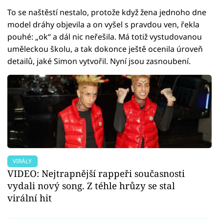
To se naštěstí nestalo, protože když žena jednoho dne
model dráhy objevila a on vyšel s pravdou ven, řekla
pouhé: „ok“ a dál nic neřešila. Má totiž vystudovanou
uměleckou školu, a tak dokonce ještě ocenila úroveň
detailů, jaké Simon vytvořil. Nyní jsou zasnoubení.
VIRÁLY
VIDEO: Nejtrapnější rappeři současnosti
vydali nový song. Z téhle hrůzy se stal
virální hit