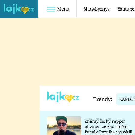
Menu
Showbyznys
Youtube
Youtuberky
Youtubeři
SHOPAHOLICADEL
FATTYPILLOW
ANNA ŠULC
FREESCOOT
SUGAR DENNY
ADAM KAJUMI
LADUŠKA
TADEÁŠ KUBĚNKA
DOMINIKA
DATEL
Trendy:
KARLO
MYSLIVCOVÁ
Známý český rapper
obviněn ze znásilnění:
Parťák Řezníka vysvětlil, 