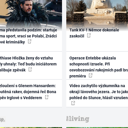
ma představila podzim: startuje
Tank KV-1 Němce dokonale
ma sport, vrací se Polabí, Zrádci
zaskočil
ové kriminálky
thiase Hložka ženy do vztahu
Operace Entebbe ukázala
dy uhnaly: Teď budu iniciátorem
schopnosti Izraele. Při
 slibuje zpěvák
osvobozování rukojmích padl br
premiéra
zloučení s Glenem Hansardem:
Video zachytilo výzkumníka na
outěná rakev, dojemná řeč Bona
okraji lávového jezera. Je to jak
zpěv Irglové s Vedderem
pohled do Slunce, hlásil vzruše