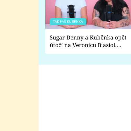
TADEÁŠ KUBĚNKA
Sugar Denny a Kuběnka opět
útočí na Veronicu Biasiol.
Proč je podle nich falešná a
lže o své nevěře?