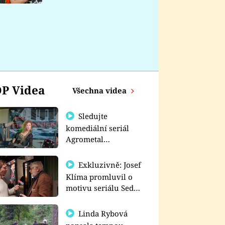
nemá
P Videa
Všechna videa
Sledujte
komediální seriál
Agrometal
exkluzivně na
prima+
Exkluzivně: Josef
Klíma promluvil o
motivu seriálu Sedm
schodů k moci
Linda Rybová