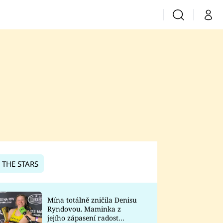
Vyhledávání
Můj 
Prima+
CNN Prima News
Prima Fresh
Prima Living
Prima Zoom
 THE STARS
Prima Lajk
Mína totálně zničila Denisu
Ryndovou. Maminka z
Sledujte nás
jejího zápasení radost