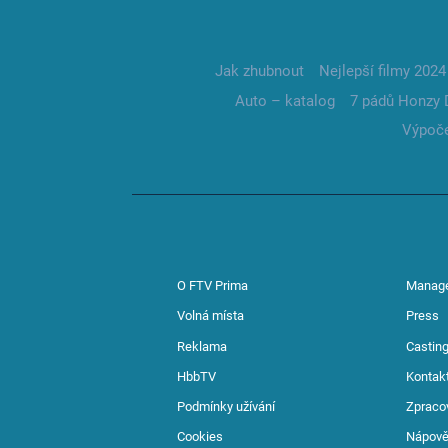
Jak zhubnout
Nejlepší filmy 2024
Auto – katalog
7 pádů Honzy 
Výpoče
O FTV Prima
Manag
Volná místa
Press
Reklama
Casting
HbbTV
Kontak
Podmínky užívání
Zpraco
Cookies
Nápov