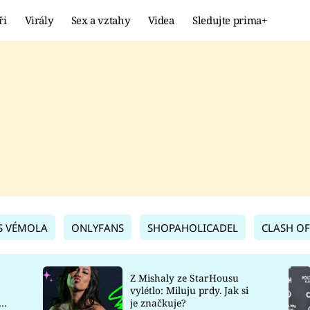
ři
Virály
Sex a vztahy
Videa
Sledujte prima+
Showbyznys
Extrém
VIRÁLY
KURIOZITY
VIDEA
KVÍZY
S VÉMOLA
ONLYFANS
SHOPAHOLICADEL
CLASH OF
Z Mishaly ze StarHousu
vylétlo: Miluju prdy. Jak si
co
je značkuje?