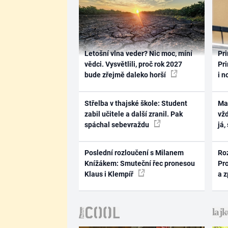
Letošní vlna veder? Nic moc, míní
Pri
vědci. Vysvětlili, proč rok 2027
Pri
bude zřejmě daleko horší
i n
Střelba v thajské škole: Student
Ma
zabil učitele a další zranil. Pak
vž
spáchal sebevraždu
já,
Poslední rozloučení s Milanem
Ro
Knížákem: Smuteční řec pronesou
Pr
Klaus i Klempíř
a 