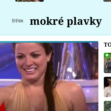
mokré plavky
ŠTÍTEK
TO