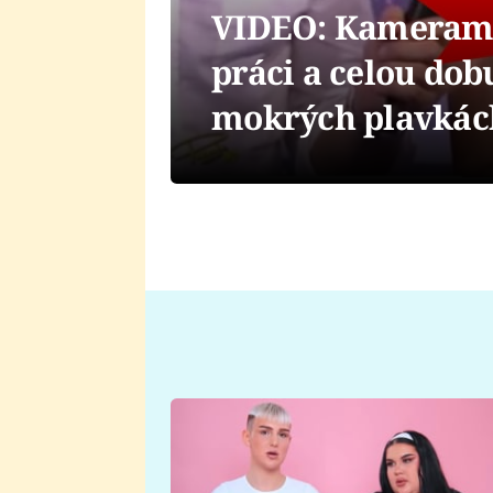
VIDEO: Kamerama
práci a celou dobu
mokrých plavkác