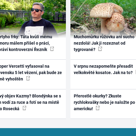
rtyho frky: Táta kvůli mému
Muchomůrku růžovku ani sucho
oru málem přišel o práci,
nezdolá! Jak ji rozeznat od
práví kontroverzní Řezník
tygrované?
per Vercetti vyfasoval na
V srpnu nezapomeňte přesadit
vensku 5 let vězení, pak bude ze
velkokvěté kosatce. Jak na to?
mě vyhoštěn
vý objev Kazmy? Blondýnka se s
Přerostlé okurky? Zkuste
 vodí za ruce a fotí se na místě
rychlokvašky nebo je naložte po
ko Rosecká
americku!