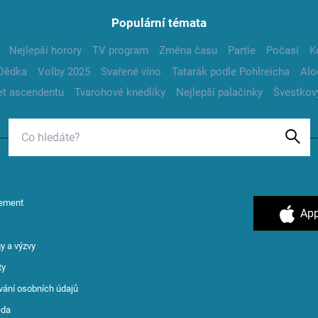
Populární témata
Nejlepší horory
TV program
Změna času
Partie
Počasí
K
Dědka
Volby 2025
Svařené víno
Tatarák podle Pohlreicha
Alo
t ascendentu
Tvarohové knedlíky
Nejlepší palačinky
Švestkov
ement
App
y a výzvy
ty
vání osobních údajů
ěda