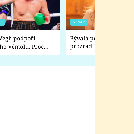
S
VIRÁLY
Bývalá pornoherečka
prozradila, co ji šokova
ho Vémolu. Proč
natáčení Euforie. Vážně
ji zápasit s ním než
bylo drsnější než hanba
 Kinclem?
filmy?