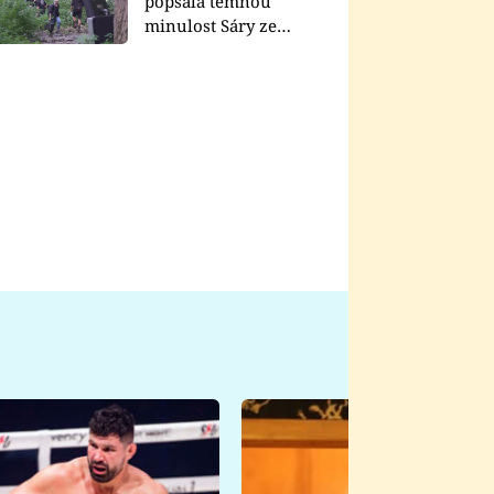
popsala temnou
minulost Sáry ze
seriálu Zákony vlka