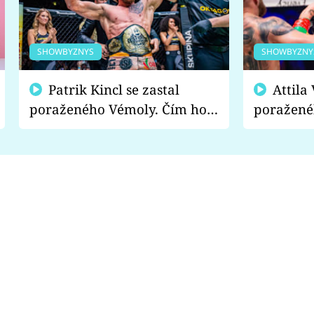
SHOWBYZNYS
SHOWBYZNY
Patrik Kincl se zastal
Attila Végh podpořil
poraženého Vémoly. Čím ho
poražené
fanoušci naštvali?
chce radě
s vítězem