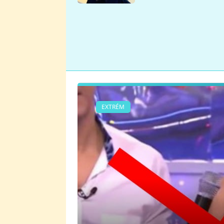
se v Plzni stalo
EXTRÉM