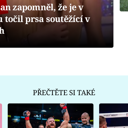
n zapomněl, že je v
 točil prsa soutěžící v
h
PŘEČTĚTE SI TAKÉ