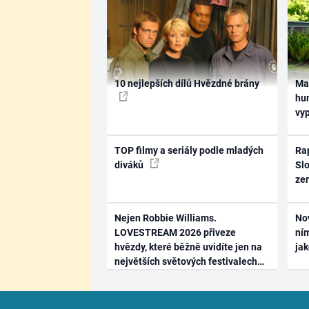
10 nejlepších dílů Hvězdné brány
Ma
hum
vy
TOP filmy a seriály podle mladých
Rap
diváků
Slo
ze
Nejen Robbie Williams.
No
LOVESTREAM 2026 přiveze
ním
hvězdy, které běžně uvidíte jen na
ja
největších světových festivalech