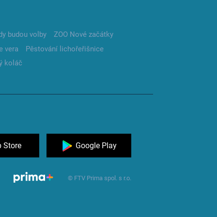
dy budou volby
ZOO Nové začátky
e vera
Pěstování lichořeřišnice
ý koláč
 Store
Google Play
© FTV Prima spol. s r.o.