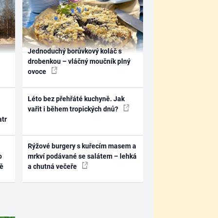
Jednoduchý borůvkový koláč s
drobenkou – vláčný moučník plný
ovoce
Léto bez přehřáté kuchyně. Jak
vařit i během tropických dnů?
atr
Rýžové burgery s kuřecím masem a
o
mrkví podávané se salátem – lehká
ně
a chutná večeře