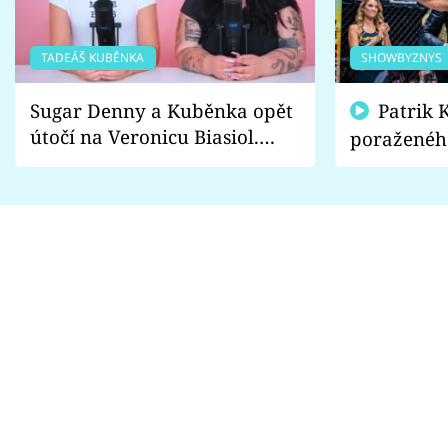
TADEÁŠ KUBĚNKA
SHOWBYZNYS
Sugar Denny a Kuběnka opět
Patrik Kincl se zastal
útočí na Veronicu Biasiol.
poraženéh
Proč je podle nich falešná a
fanoušci n
lže o své nevěře?