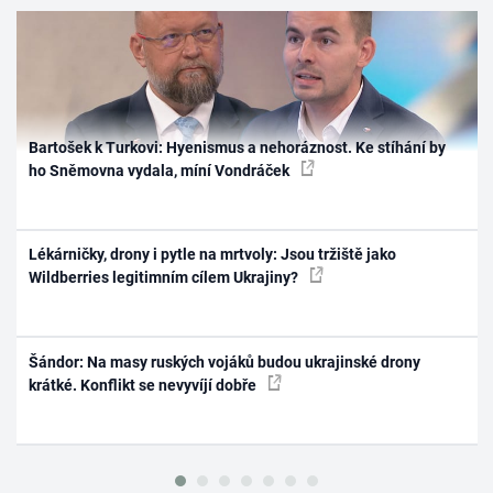
Bartošek k Turkovi: Hyenismus a nehoráznost. Ke stíhání by
ho Sněmovna vydala, míní Vondráček
Lékárničky, drony i pytle na mrtvoly: Jsou tržiště jako
Wildberries legitimním cílem Ukrajiny?
Šándor: Na masy ruských vojáků budou ukrajinské drony
krátké. Konflikt se nevyvíjí dobře