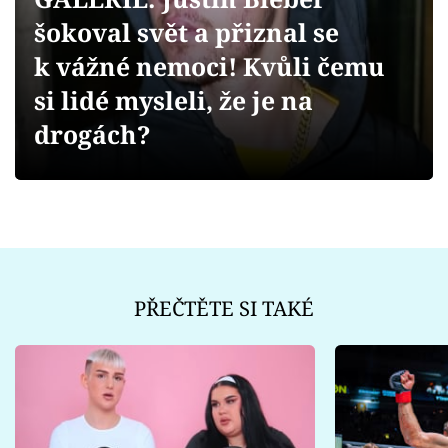
Sex a vztahy
šokoval svět a přiznal se
Videa
k vážné nemoci! Kvůli čemu
si lidé mysleli, že je na
Sledujte prima+
drogách?
Přihlášení
Sledujte nás
PŘEČTĚTE SI TAKÉ