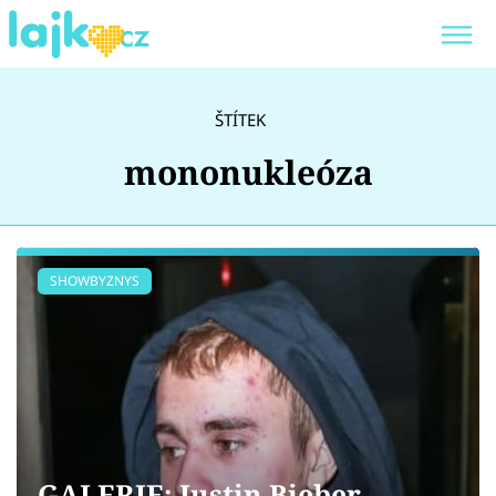
Trendy:
KARLOS VÉMOLA
ONLYFANS
ŠTÍTEK
SHOPAHOLICADEL
CLASH OF THE STARS
mononukleóza
Témata
SHOWBYZNYS
Showbyznys
Youtubeři
Virály
GALERIE: Justin Bieber