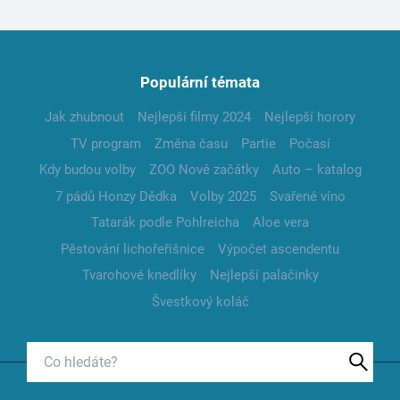
Populární témata
Jak zhubnout
Nejlepší filmy 2024
Nejlepší horory
TV program
Změna času
Partie
Počasí
Kdy budou volby
ZOO Nové začátky
Auto – katalog
7 pádů Honzy Dědka
Volby 2025
Svařené víno
Tatarák podle Pohlreicha
Aloe vera
Pěstování lichořeřišnice
Výpočet ascendentu
Tvarohové knedlíky
Nejlepší palačinky
Švestkový koláč