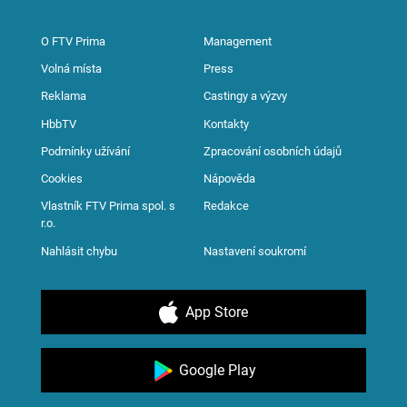
O FTV Prima
Management
Volná místa
Press
Reklama
Castingy a výzvy
HbbTV
Kontakty
Podmínky užívání
Zpracování osobních údajů
Cookies
Nápověda
Vlastník FTV Prima spol. s
Redakce
r.o.
Nahlásit chybu
Nastavení soukromí
App Store
Google Play