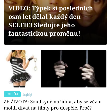
Sex a vztahy
VIDEO: Týpek si posledních
Videa
osm let dělal každý den
SELFIE! Sledujte jeho
Sledujte prima+
fantastickou proměnu!
Přihlášení
Sledujte nás
EXTRÉM
ZE ŽIVOTA: Soudkyně nařídila, aby se vězni
mohli dívat na filmy pro dospělé. Proč?