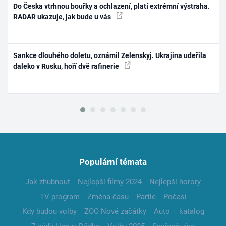
Do Česka vtrhnou bouřky a ochlazení, platí extrémní výstraha.
RADAR ukazuje, jak bude u vás
Sankce dlouhého doletu, oznámil Zelenskyj. Ukrajina udeřila
daleko v Rusku, hoří dvě rafinerie
Populární témata
Jak zhubnout
Nejlepší filmy 2024
Nejlepší horory
TV program
Změna času
Partie
Počasí
Kdy budou volby
ZOO Nové začátky
Auto – katalog