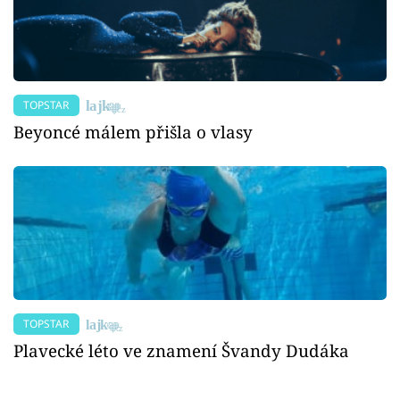
TOPSTAR
Beyoncé málem přišla o vlasy
TOPSTAR
Plavecké léto ve znamení Švandy Dudáka