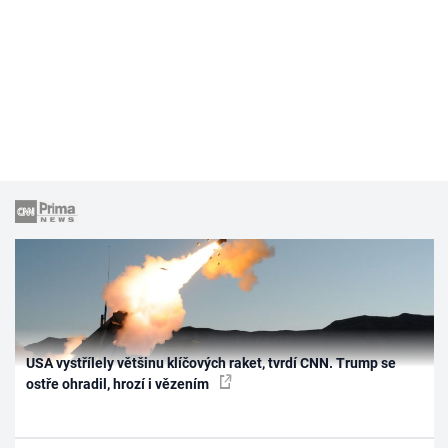
USA vystřílely většinu klíčových raket, tvrdí CNN. Trump se
ostře ohradil, hrozí i vězením