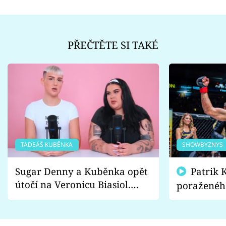
PŘEČTĚTE SI TAKÉ
TADEÁŠ KUBĚNKA
SHOWBYZNYS
Sugar Denny a Kuběnka opět
Patrik Kincl se zastal
útočí na Veronicu Biasiol.
poraženéh
Proč je podle nich falešná a
fanoušci n
lže o své nevěře?