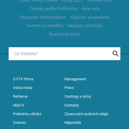
7 pádů Honzy Dědka
Volby 2025
Svařené víno
Tatarák podle Pohlreicha
Aloe vera
Pěstování lichořeřišnice
Výpočet ascendentu
Tvarohové knedlíky
Nejlepší palačinky
Švestkový koláč
O FTV Prima
Management
Volná místa
Press
Reklama
Castingy a výzvy
HbbTV
Kontakty
Podmínky užívání
Zpracování osobních údajů
Cookies
Nápověda