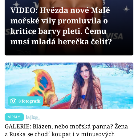
Sex a vztahy
VIDEO: Hvězda nové Malé
Videa
mořské víly promluvila o
kritice barvy pleti. Čemu
Sledujte prima+
musí mladá herečka čelit?
Přihlášení
Sledujte nás
8 fotografií
VIRÁLY
GALERIE: Blázen, nebo mořská panna? Žena
z Ruska se chodí koupat i v mínusových