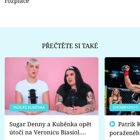
rozpláče
PŘEČTĚTE SI TAKÉ
TADEÁŠ KUBĚNKA
SHOWBYZNYS
Sugar Denny a Kuběnka opět
Patrik Kincl se zastal
útočí na Veronicu Biasiol.
poraženéh