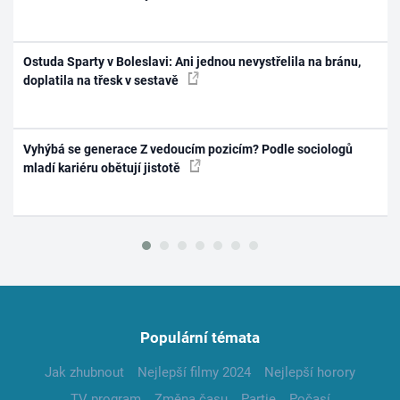
Ostuda Sparty v Boleslavi: Ani jednou nevystřelila na bránu,
doplatila na třesk v sestavě
Vyhýbá se generace Z vedoucím pozicím? Podle sociologů
mladí kariéru obětují jistotě
Populární témata
Jak zhubnout
Nejlepší filmy 2024
Nejlepší horory
TV program
Změna času
Partie
Počasí