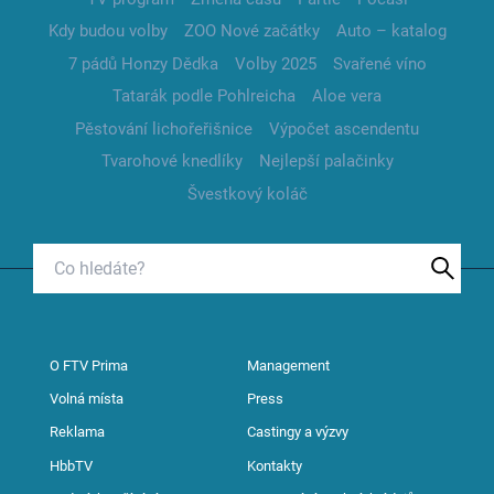
Kdy budou volby
ZOO Nové začátky
Auto – katalog
7 pádů Honzy Dědka
Volby 2025
Svařené víno
Tatarák podle Pohlreicha
Aloe vera
Pěstování lichořeřišnice
Výpočet ascendentu
Tvarohové knedlíky
Nejlepší palačinky
Švestkový koláč
O FTV Prima
Management
Volná místa
Press
Reklama
Castingy a výzvy
HbbTV
Kontakty