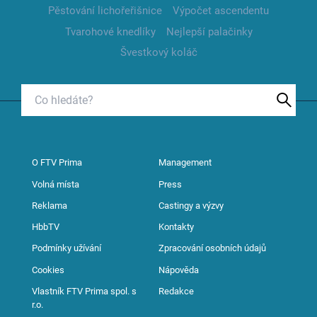
Pěstování lichořeřišnice
Výpočet ascendentu
Tvarohové knedlíky
Nejlepší palačinky
Švestkový koláč
O FTV Prima
Management
Volná místa
Press
Reklama
Castingy a výzvy
HbbTV
Kontakty
Podmínky užívání
Zpracování osobních údajů
Cookies
Nápověda
Vlastník FTV Prima spol. s
Redakce
r.o.