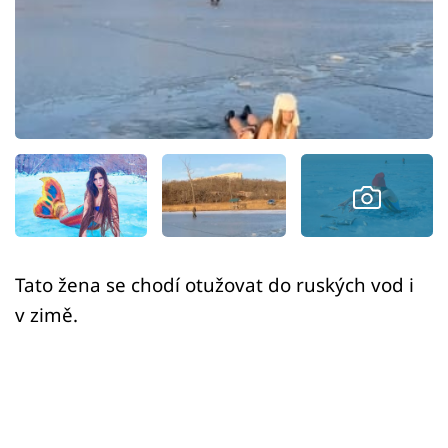
Sex a vztahy
Videa
Sledujte prima+
Přihlášení
Sledujte nás
Tato žena se chodí otužovat do ruských vod i
v zimě.