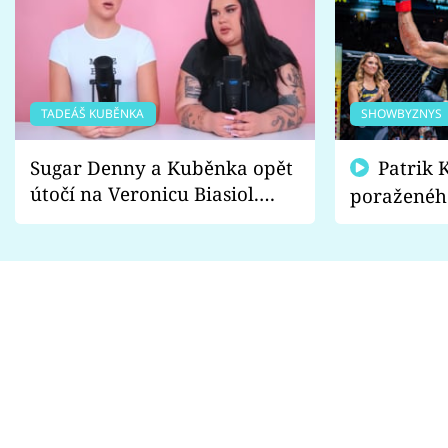
TADEÁŠ KUBĚNKA
SHOWBYZNYS
Sugar Denny a Kuběnka opět
Patrik Kincl se zastal
útočí na Veronicu Biasiol.
poraženéh
Proč je podle nich falešná a
fanoušci n
lže o své nevěře?