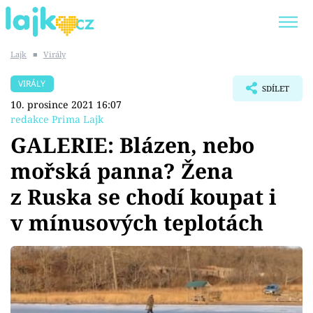
Lajk
■
Virály
Trendy:
KARLOS VÉMOLA
ONLYFANS
VIRÁLY
SDÍLET
SHOPAHOLICADEL
CLASH OF THE STARS
10. prosince 2021 16:07
redakce Prima Lajk
GALERIE: Blázen, nebo
mořská panna? Žena
Témata
z Ruska se chodí koupat i
Showbyznys
v mínusových teplotách
Youtubeři
Virály