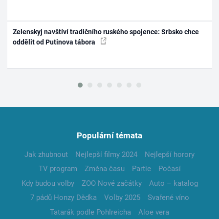
Zelenskyj navštíví tradičního ruského spojence: Srbsko chce
oddělit od Putinova tábora
Populární témata
Jak zhubnout
Nejlepší filmy 2024
Nejlepší horory
TV program
Změna času
Partie
Počasí
Kdy budou volby
ZOO Nové začátky
Auto – katalog
7 pádů Honzy Dědka
Volby 2025
Svařené víno
Tatarák podle Pohlreicha
Aloe vera