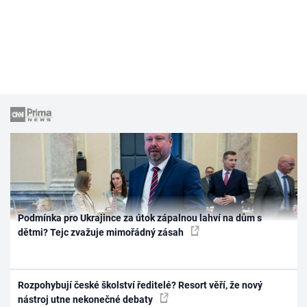
Podmínka pro Ukrajince za útok zápalnou lahví na dům s
dětmi? Tejc zvažuje mimořádný zásah
Rozpohybují české školství ředitelé? Resort věří, že nový
nástroj utne nekonečné debaty