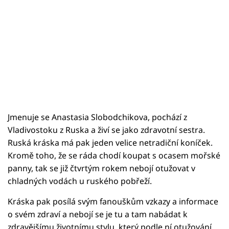
Jmenuje se Anastasia Slobodchikova, pochází z
Vladivostoku z Ruska a živí se jako zdravotní sestra.
Ruská kráska má pak jeden velice netradiční koníček.
Kromě toho, že se ráda chodí koupat s ocasem mořské
panny, tak se již čtvrtým rokem nebojí otužovat v
chladných vodách u ruského pobřeží.
Kráska pak posílá svým fanouškům vzkazy a informace
o svém zdraví a nebojí se je tu a tam nabádat k
zdravějšímu životnímu stylu, který podle ní otužování