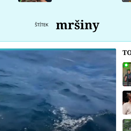
mršiny
ŠTÍTEK
TO