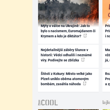
Mýty o válce na Ukrajině: Jak to
Pri
bylo s nacismem, Euromajdanem či
Pri
Krymem a kdo je diktátor?
i n
Nejdetailnější záběry Slunce v
Ma
historii: Vědci odhalili i neznámé
vž
víry. Podívejte se zblízka
já,
Štěstí z Kokury: Město velké jako
Ro
Plzeň uniklo oběma atomovým
Pr
bombám, zasáhla náhoda
a 