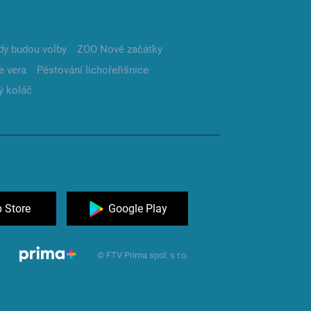
dy budou volby
ZOO Nové začátky
e vera
Pěstování lichořeřišnice
ý koláč
 Store
Google Play
© FTV Prima spol. s r.o.