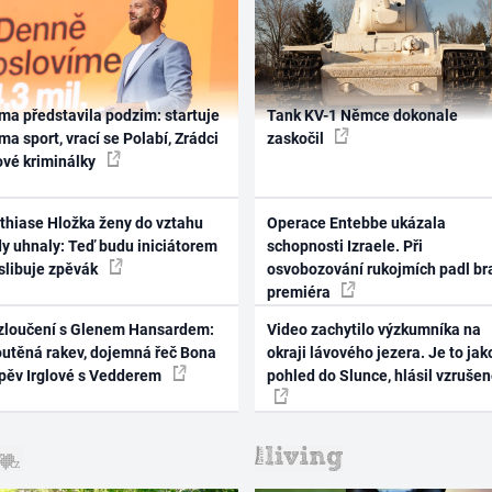
ma představila podzim: startuje
Tank KV-1 Němce dokonale
ma sport, vrací se Polabí, Zrádci
zaskočil
ové kriminálky
thiase Hložka ženy do vztahu
Operace Entebbe ukázala
dy uhnaly: Teď budu iniciátorem
schopnosti Izraele. Při
 slibuje zpěvák
osvobozování rukojmích padl br
premiéra
zloučení s Glenem Hansardem:
Video zachytilo výzkumníka na
outěná rakev, dojemná řeč Bona
okraji lávového jezera. Je to jak
zpěv Irglové s Vedderem
pohled do Slunce, hlásil vzruše