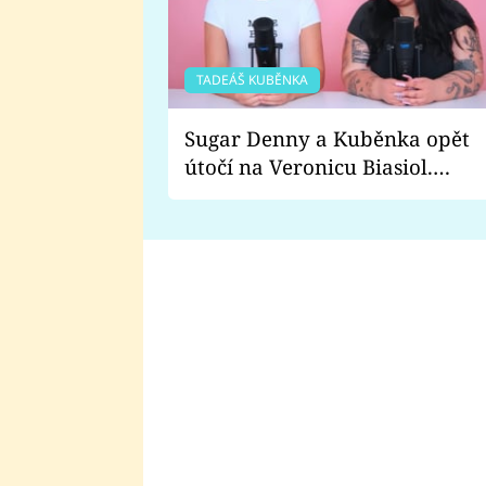
TADEÁŠ KUBĚNKA
Sugar Denny a Kuběnka opět
útočí na Veronicu Biasiol.
Proč je podle nich falešná a
lže o své nevěře?