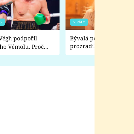
S
VIRÁLY
Bývalá pornoherečka
prozradila, co ji šokova
ho Vémolu. Proč
natáčení Euforie. Vážně
ji zápasit s ním než
bylo drsnější než hanba
 Kinclem?
filmy?