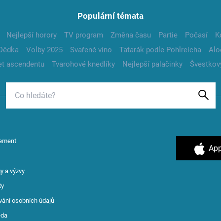
Populární témata
Nejlepší horory
TV program
Změna času
Partie
Počasí
K
Dědka
Volby 2025
Svařené víno
Tatarák podle Pohlreicha
Alo
t ascendentu
Tvarohové knedlíky
Nejlepší palačinky
Švestkov
ement
App
y a výzvy
ty
vání osobních údajů
ěda