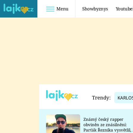
Menu
Showbyznys
Youtube
Youtuberky
Youtubeři
SHOPAHOLICADEL
FATTYPILLOW
ANNA ŠULC
FREESCOOT
SUGAR DENNY
ADAM KAJUMI
LADUŠKA
TADEÁŠ KUBĚNKA
DOMINIKA
DATEL
Trendy:
KARLO
MYSLIVCOVÁ
Známý český rapper
obviněn ze znásilnění:
Parťák Řezníka vysvětlil, 