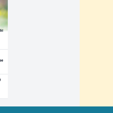
h!
se
é