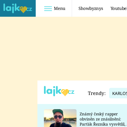
Menu
Showbyznys
Youtube
Youtuberky
Youtubeři
SHOPAHOLICADEL
FATTYPILLOW
ANNA ŠULC
FREESCOOT
SUGAR DENNY
ADAM KAJUMI
LADUŠKA
TADEÁŠ KUBĚNKA
DOMINIKA
DATEL
Trendy:
KARLO
MYSLIVCOVÁ
Známý český rapper
obviněn ze znásilnění:
Parťák Řezníka vysvětlil, 