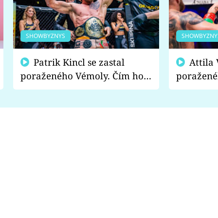
SHOWBYZNYS
SHOWBYZNY
Patrik Kincl se zastal
Attila Végh podpořil
poraženého Vémoly. Čím ho
poražené
fanoušci naštvali?
chce radě
s vítězem