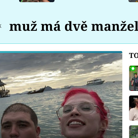
muž má dvě manže
K
TO