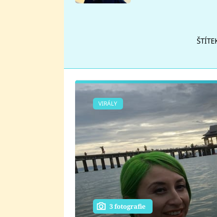
se v Plzni stalo
ŠTÍTE
VIRÁLY
3 fotografie