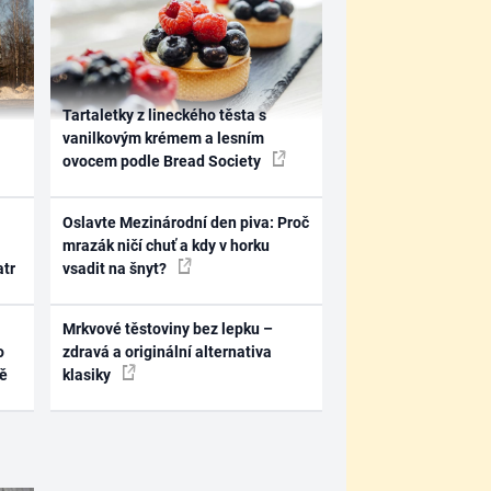
Tartaletky z lineckého těsta s
vanilkovým krémem a lesním
ovocem podle Bread Society
Oslavte Mezinárodní den piva: Proč
mrazák ničí chuť a kdy v horku
atr
vsadit na šnyt?
Mrkvové těstoviny bez lepku –
o
zdravá a originální alternativa
ně
klasiky