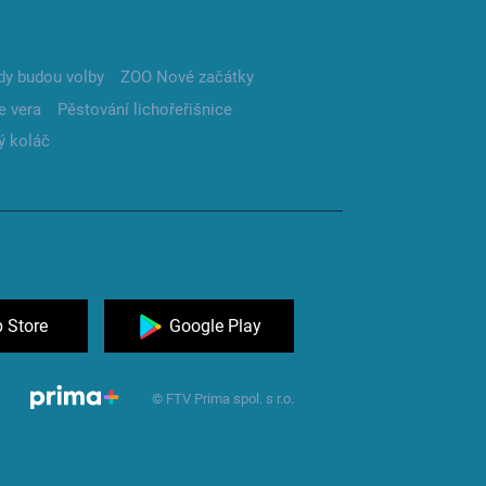
dy budou volby
ZOO Nové začátky
e vera
Pěstování lichořeřišnice
ý koláč
 Store
Google Play
© FTV Prima spol. s r.o.