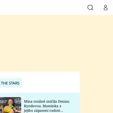
Vyhledávání
Můj 
Prima+
CNN Prima News
Prima Fresh
Prima Living
Prima Zoom
 THE STARS
Prima Lajk
Mína totálně zničila Denisu
Ryndovou. Maminka z
Sledujte nás
jejího zápasení radost