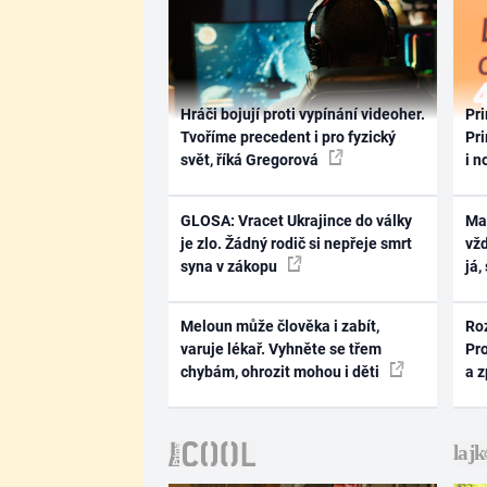
Hráči bojují proti vypínání videoher.
Pri
Tvoříme precedent i pro fyzický
Pri
svět, říká Gregorová
i n
GLOSA: Vracet Ukrajince do války
Ma
je zlo. Žádný rodič si nepřeje smrt
vž
syna v zákopu
já,
Meloun může člověka i zabít,
Ro
varuje lékař. Vyhněte se třem
Pr
chybám, ohrozit mohou i děti
a 