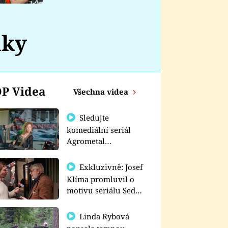
nemá
lky
P Videa
Všechna videa
Sledujte
komediální seriál
Agrometal
exkluzivně na
prima+
Exkluzivně: Josef
Klíma promluvil o
motivu seriálu Sedm
schodů k moci
Linda Rybová