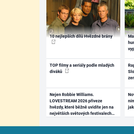
10 nejlepších dílů Hvězdné brány
Ma
hum
vy
TOP filmy a seriály podle mladých
Rap
diváků
Slo
ze
Nejen Robbie Williams.
No
LOVESTREAM 2026 přiveze
ním
hvězdy, které běžně uvidíte jen na
ja
největších světových festivalech