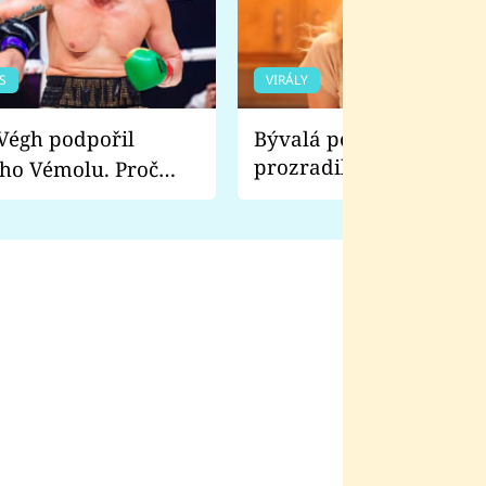
S
VIRÁLY
Bývalá pornoherečka
prozradila, co ji šokova
ho Vémolu. Proč
natáčení Euforie. Vážně
ji zápasit s ním než
bylo drsnější než hanba
 Kinclem?
filmy?