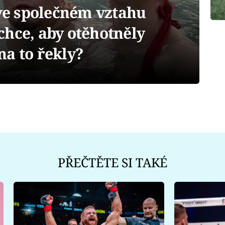
 ve společném vztahu
chce, aby otěhotněly
na to řekly?
PŘEČTĚTE SI TAKÉ