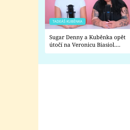
TADEÁŠ KUBĚNKA
Sugar Denny a Kuběnka opět
útočí na Veronicu Biasiol.
Proč je podle nich falešná a
lže o své nevěře?