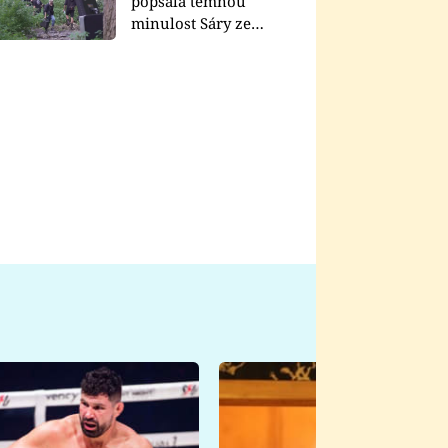
popsala temnou
minulost Sáry ze
seriálu Zákony vlka