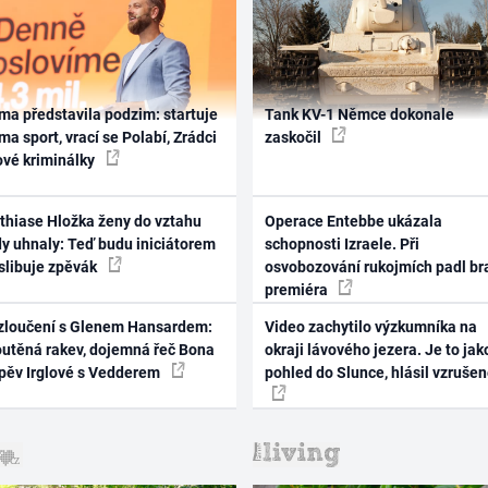
ma představila podzim: startuje
Tank KV-1 Němce dokonale
ma sport, vrací se Polabí, Zrádci
zaskočil
ové kriminálky
thiase Hložka ženy do vztahu
Operace Entebbe ukázala
dy uhnaly: Teď budu iniciátorem
schopnosti Izraele. Při
 slibuje zpěvák
osvobozování rukojmích padl br
premiéra
zloučení s Glenem Hansardem:
Video zachytilo výzkumníka na
outěná rakev, dojemná řeč Bona
okraji lávového jezera. Je to jak
zpěv Irglové s Vedderem
pohled do Slunce, hlásil vzruše