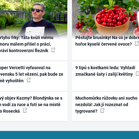
rtyho frky: Táta kvůli mému
Pěstujte brusinky! Na co je dobr
oru málem přišel o práci,
hořce kyselé červené ovoce?
práví kontroverzní Řezník
per Vercetti vyfasoval na
9 tipů s kostkami ledu: Vyhladí
vensku 5 let vězení, pak bude ze
zmačkané šaty i zalijí květiny
mě vyhoštěn
vý objev Kazmy? Blondýnka se s
Muchomůrku růžovku ani sucho
 vodí za ruce a fotí se na místě
nezdolá! Jak ji rozeznat od
ko Rosecká
tygrované?