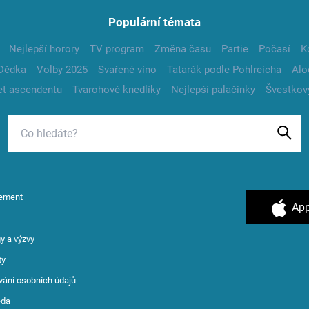
Populární témata
Nejlepší horory
TV program
Změna času
Partie
Počasí
K
Dědka
Volby 2025
Svařené víno
Tatarák podle Pohlreicha
Alo
t ascendentu
Tvarohové knedlíky
Nejlepší palačinky
Švestkov
ement
App
y a výzvy
ty
vání osobních údajů
ěda