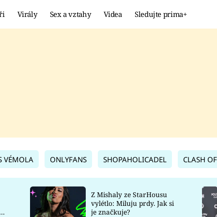
ři
Virály
Sex a vztahy
Videa
Sledujte prima+
Showbyznys
Extrém
VIRÁLY
KURIOZITY
VIDEA
KVÍZY
S VÉMOLA
ONLYFANS
SHOPAHOLICADEL
CLASH OF
Z Mishaly ze StarHousu
vylétlo: Miluju prdy. Jak si
co
je značkuje?