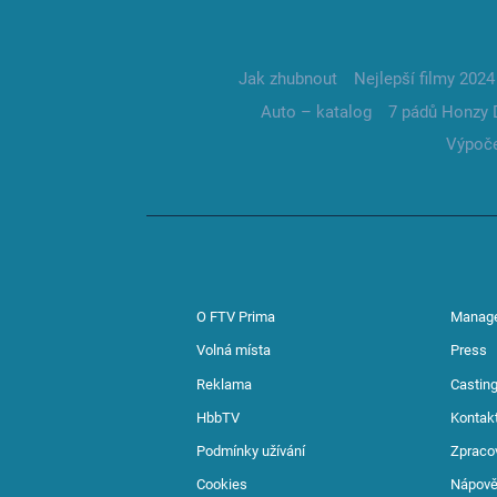
Jak zhubnout
Nejlepší filmy 2024
Auto – katalog
7 pádů Honzy 
Výpoče
O FTV Prima
Manag
Volná místa
Press
Reklama
Casting
HbbTV
Kontak
Podmínky užívání
Zpraco
Cookies
Nápov