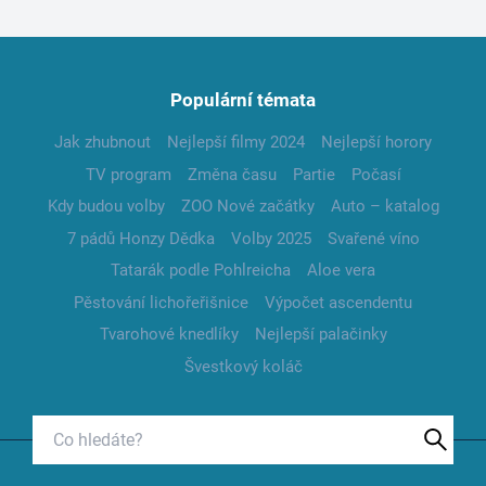
Populární témata
Jak zhubnout
Nejlepší filmy 2024
Nejlepší horory
TV program
Změna času
Partie
Počasí
Kdy budou volby
ZOO Nové začátky
Auto – katalog
7 pádů Honzy Dědka
Volby 2025
Svařené víno
Tatarák podle Pohlreicha
Aloe vera
Pěstování lichořeřišnice
Výpočet ascendentu
Tvarohové knedlíky
Nejlepší palačinky
Švestkový koláč