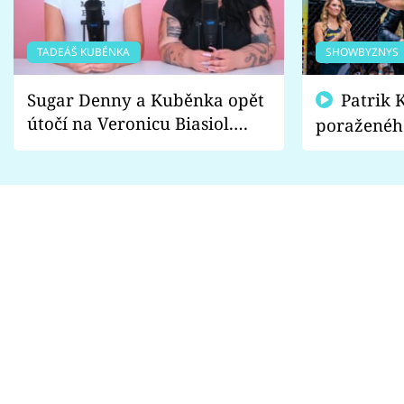
TADEÁŠ KUBĚNKA
SHOWBYZNYS
Sugar Denny a Kuběnka opět
Patrik Kincl se zastal
útočí na Veronicu Biasiol.
poraženéh
Proč je podle nich falešná a
fanoušci n
lže o své nevěře?