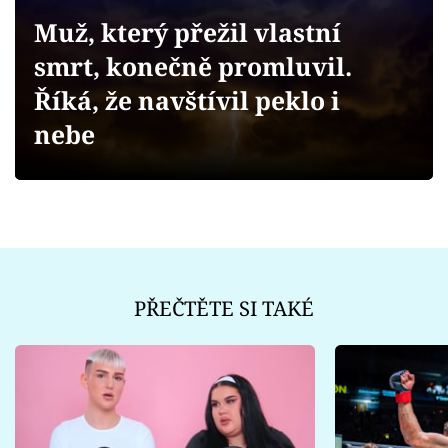
Sex a vztahy
Muž, který přežil vlastní
Videa
smrt, konečně promluvil.
Říká, že navštívil peklo i
Sledujte prima+
nebe
Přihlášení
Sledujte nás
PŘEČTĚTE SI TAKÉ