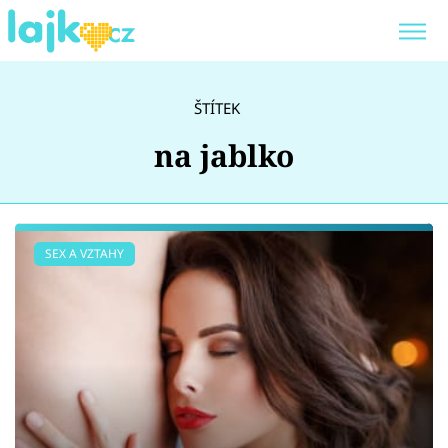
Trendy:
KARLOS VÉMOLA
ONLYFANS
ŠTÍTEK
SHOPAHOLICADEL
CLASH OF THE STARS
na jablko
Témata
SEX A VZTAHY
Showbyznys
Youtubeři
Virály