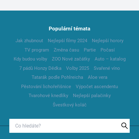
Populární témata
Jak zhubnout
Nejlepší filmy 2024
Nejlepší horory
TV program
Změna času
Partie
Počasí
Kdy budou volby
ZOO Nové začátky
Auto – katalog
7 pádů Honzy Dědka
Volby 2025
Svařené víno
Tatarák podle Pohlreicha
Aloe vera
Pěstování lichořeřišnice
Výpočet ascendentu
Tvarohové knedlíky
Nejlepší palačinky
Švestkový koláč