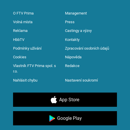
O FTV Prima
Management
Volná místa
Press
Reklama
Castingy a výzvy
HbbTV
Kontakty
Podmínky užívání
Zpracování osobních údajů
Cookies
Nápověda
Vlastník FTV Prima spol. s
Redakce
r.o.
Nahlásit chybu
Nastavení soukromí
App Store
Google Play