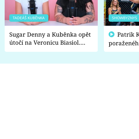
TADEÁŠ KUBĚNKA
SHOWBYZNYS
Sugar Denny a Kuběnka opět
Patrik Kincl se zastal
útočí na Veronicu Biasiol.
poraženéh
Proč je podle nich falešná a
fanoušci n
lže o své nevěře?