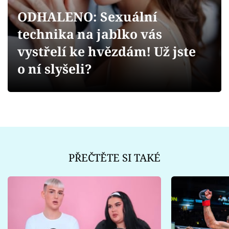
Sex a vztahy
ODHALENO: Sexuální
Videa
technika na jablko vás
vystřelí ke hvězdám! Už jste
Sledujte prima+
o ní slyšeli?
Přihlášení
Sledujte nás
PŘEČTĚTE SI TAKÉ