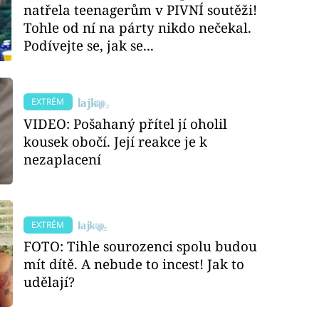
natřela teenagerům v PIVNÍ soutěži!
Tohle od ní na párty nikdo nečekal.
Podívejte se, jak se...
EXTRÉM
VIDEO: Pošahaný přítel jí oholil
kousek obočí. Její reakce je k
nezaplacení
EXTRÉM
FOTO: Tihle sourozenci spolu budou
mít dítě. A nebude to incest! Jak to
udělají?