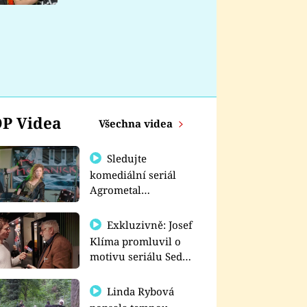
nemá
P Videa
Všechna videa
Sledujte
komediální seriál
Agrometal
exkluzivně na
prima+
Exkluzivně: Josef
Klíma promluvil o
motivu seriálu Sedm
schodů k moci
Linda Rybová