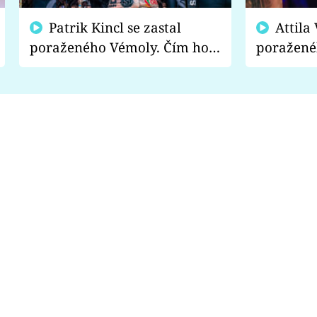
Patrik Kincl se zastal
Attila Végh podpořil
poraženého Vémoly. Čím ho
poražené
fanoušci naštvali?
chce radě
s vítězem