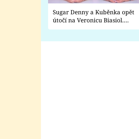
Sugar Denny a Kuběnka opět
útočí na Veronicu Biasiol.
Proč je podle nich falešná a
lže o své nevěře?