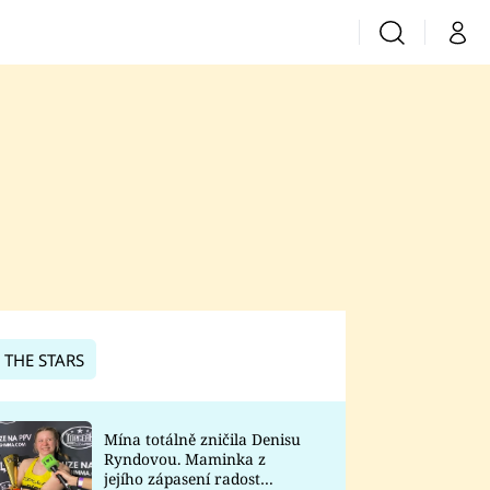
Vyhledávání
Můj 
Prima+
CNN Prima News
Prima Fresh
Prima Living
Prima Zoom
 THE STARS
Prima Lajk
Mína totálně zničila Denisu
Ryndovou. Maminka z
Sledujte nás
jejího zápasení radost