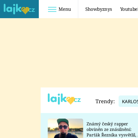
Menu
Showbyznys
Youtube
Youtuberky
Youtubeři
SHOPAHOLICADEL
FATTYPILLOW
ANNA ŠULC
FREESCOOT
SUGAR DENNY
ADAM KAJUMI
LADUŠKA
TADEÁŠ KUBĚNKA
DOMINIKA
DATEL
Trendy:
KARLO
MYSLIVCOVÁ
Známý český rapper
obviněn ze znásilnění:
Parťák Řezníka vysvětlil, 