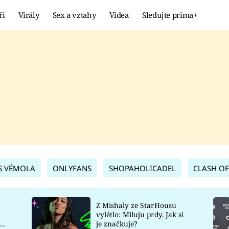
ři
Virály
Sex a vztahy
Videa
Sledujte prima+
Showbyznys
Extrém
VIRÁLY
KURIOZITY
VIDEA
KVÍZY
S VÉMOLA
ONLYFANS
SHOPAHOLICADEL
CLASH OF
Z Mishaly ze StarHousu
vylétlo: Miluju prdy. Jak si
co
je značkuje?