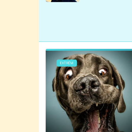
se v Plzni stalo
EXTRÉM