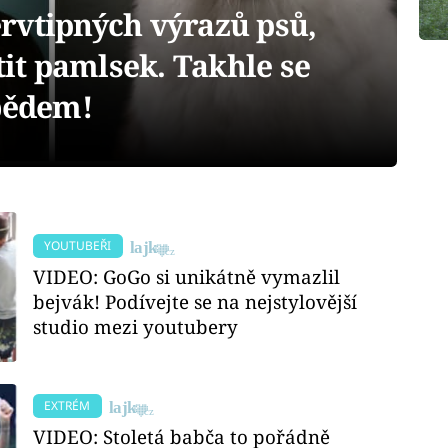
rvtipných výrazů psů,
tit pamlsek. Takhle se
obědem!
YOUTUBEŘI
VIDEO: GoGo si unikátně vymazlil
bejvák! Podívejte se na nejstylovější
studio mezi youtubery
EXTRÉM
VIDEO: Stoletá babča to pořádně