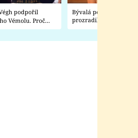
Bývalá pornoherečka
prozradila, co ji šokova
ho Vémolu. Proč
natáčení Euforie. Vážně
ji zápasit s ním než
bylo drsnější než hanba
 Kinclem?
filmy?