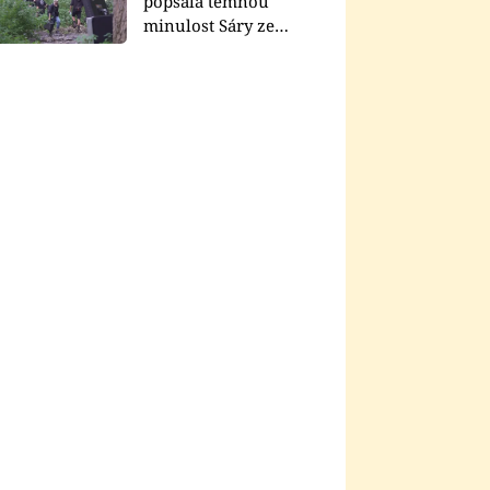
popsala temnou
minulost Sáry ze
seriálu Zákony vlka