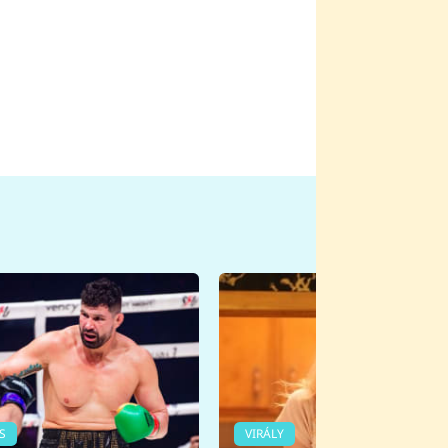
S
VIRÁLY