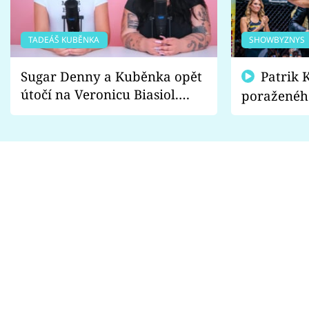
TADEÁŠ KUBĚNKA
SHOWBYZNYS
Sugar Denny a Kuběnka opět
Patrik Kincl se zastal
útočí na Veronicu Biasiol.
poraženéh
Proč je podle nich falešná a
fanoušci n
lže o své nevěře?