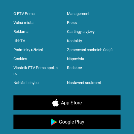
O FTV Prima
Management
Volná místa
Press
Reklama
Castingy a výzvy
HbbTV
Kontakty
Podmínky užívání
Zpracování osobních údajů
Cookies
Nápověda
Vlastník FTV Prima spol. s
Redakce
r.o.
Nahlásit chybu
Nastavení soukromí
App Store
Google Play