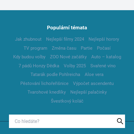
Populární témata
Jak zhubnout
Nejlepší filmy 2024
Nejlepší horory
TV program
Změna času
Partie
Počasí
Kdy budou volby
ZOO Nové začátky
Auto – katalog
7 pádů Honzy Dědka
Volby 2025
Svařené víno
Tatarák podle Pohlreicha
Aloe vera
Pěstování lichořeřišnice
Výpočet ascendentu
Tvarohové knedlíky
Nejlepší palačinky
Švestkový koláč