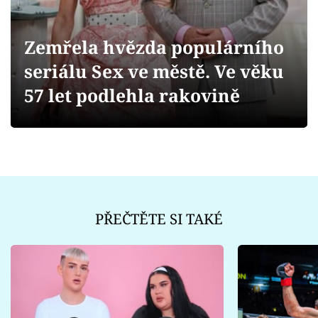
Sex a vztahy
Videa
Zemřela hvězda populárního
seriálu Sex ve městě. Ve věku
Sledujte prima+
57 let podlehla rakovině
Přihlášení
Sledujte nás
PŘEČTĚTE SI TAKÉ